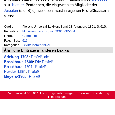
s. u.
Kloster
.
Professen
, die eingeweihten Mitglieder der
Jesuiten
(s.d. B) d), sie leben meist in eigenen
Profeßhäusern
,
s. ebd.
Quelle:
Pierer's Universal-Lexikon, Band 13. Altenburg 1861, S. 616.
Permalink:
http://www.zeno.org/nid/20010685634
Lizenz:
Gemeinfrei
Faksimiles:
616
Kategorien:
Lexikalischer Artikel
Ähnliche Einträge in anderen Lexika
Adelung-1793
:
Profeß, die
Brockhaus-1809
:
Die Profeß
Brockhaus-1911
:
Proféß
Herder-1854
:
Profeß
Meyers-1905
:
Profeß
ZenoServer 4.030.014
Nutzungsbedingungen
Datenschutzerklärung
Impressum