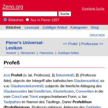
Zeno.org
Erweiterte Suche
Bibliothek
Nur in Pierer-1857
Bibliothek
Lesesaal
Zufälliger Artikel
Kategorien
Shop
DRUCKEN
Pierer's Universal-
<< Profel
|
Profession >>
Lexikon
Vorwort
|
Stichwörter
|
Faksimiles
|
Zufälliger Artikel
Profeß
Profeß
(v. lat.
Professio
),
1
)
Bekenntniß
;
2
) (
Professio
[616]
fidei
), objectiv der Inbegriff aller katholischen
Glaubensartikel
, so
v.w.
Glaubensbekenntniß
; subjectiv die feierliche Ablegung des
Glaubenseides
bei
Geistlichen
,
Klosterleuten
,
Convertiten
in der
vom
Concil
von
Trient
vorgeschriebenen Form, u. bei
Taufpathen
im Namen des Täuflings. Daher
Profeßthun
(Profeßleistung
,
Professio religiosa
), Ablegung des
Gelübdes
,