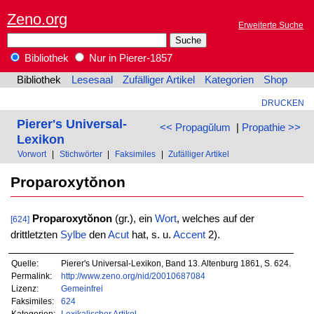
Zeno.org
Erweiterte Suche
Bibliothek
Nur in Pierer-1857
Bibliothek
Lesesaal
Zufälliger Artikel
Kategorien
Shop
DRUCKEN
Pierer's Universal-
<< Propagŭlum
|
Propathie >>
Lexikon
Vorwort
|
Stichwörter
|
Faksimiles
|
Zufälliger Artikel
Proparoxytŏnon
Proparoxytŏnon
(gr.), ein
Wort
, welches auf der
[624]
drittletzten
Sylbe
den
Acut
hat, s. u.
Accent
2).
Quelle:
Pierer's Universal-Lexikon, Band 13. Altenburg 1861, S. 624.
Permalink:
http://www.zeno.org/nid/20010687084
Lizenz:
Gemeinfrei
Faksimiles:
624
Kategorien:
Lexikalischer Artikel