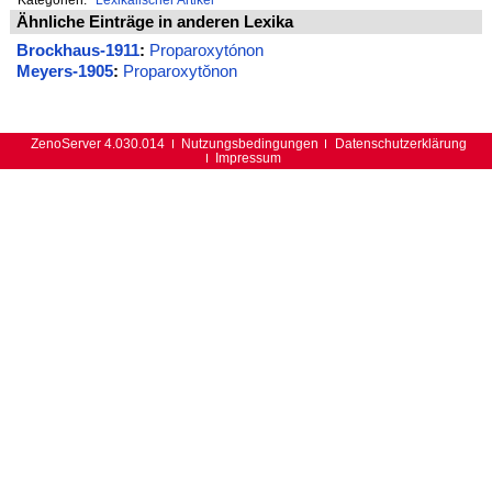
Ähnliche Einträge in anderen Lexika
Brockhaus-1911
:
Proparoxytónon
Meyers-1905
:
Proparoxytŏnon
ZenoServer 4.030.014
Nutzungsbedingungen
Datenschutzerklärung
Impressum