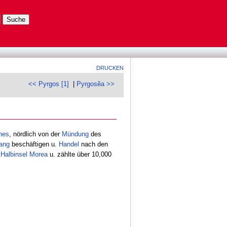
DRUCKEN
<< Pyrgos [1]
|
Pyrgosĕa >>
nes
, nördlich von der
Mündung
des
ang
beschäftigen u.
Handel
nach den
r
Halbinsel
Morea
u. zählte über 10,000