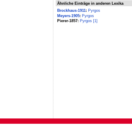
Ähnliche Einträge in anderen Lexika
Brockhaus-1911
:
Pyrgos
Meyers-1905
:
Pyrgos
Pierer-1857:
Pyrgos [1]