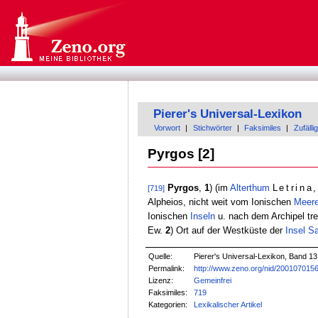
Pierer's Universal-Lexikon
Vorwort
|
Stichwörter
|
Faksimiles
|
Zufällig
Pyrgos [2]
Pyrgos
,
1
) (im
Alterthum
Letrina,
[719]
Alpheios, nicht weit vom Ionischen
Meer
Ionischen
Inseln
u. nach dem Archipel tre
Ew.
2
) Ort auf der Westküste der
Insel
Sa
Quelle:
Pierer's Universal-Lexikon, Band 13
Permalink:
http://www.zeno.org/nid/200107015
Lizenz:
Gemeinfrei
Faksimiles:
719
Kategorien:
Lexikalischer Artikel