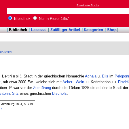
Erweiterte Suche
Bibliothek
Nur in Pierer-1857
Bibliothek
Lesesaal
Zufälliger Artikel
Kategorien
Shop
er Artikel
 Letrinoi
), Stadt in der griechischen Nomarchie
Achaia
u.
Elis
im
Pelopon
e
, mit etwa 2000 Ew., welche sich mit
Acker
-,
Wein
- u. Korinthenbau u.
Fischf
iben. P. war vor der
Zerstörung
durch die Türken 1825 die schönste Stadt de
ntorin
;
Sitz
eines griechischen
Bischofs
.
. Altenburg 1861, S. 719.
67