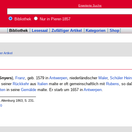
Erweiterte Suche
Bibliothek
Nur in Pierer-1857
Bibliothek
Lesesaal
Zufälliger Artikel
Kategorien
Shop
er Artikel
Snyers
),
Franz
, geb. 1579 in
Antwerpen
, niederländischer
Maler
,
Schüler
Hein
 seiner
Rückkehr
aus
Italien
malte er oft gemeinschaftlich mit
Rubens
, so da
ten
in seine
Gemälde
malte. Er starb um 1657 in
Antwerpen
.
. Altenburg 1863, S. 231.
70