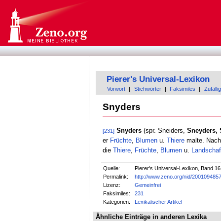
Pierer's Universal-Lexikon
Vorwort
|
Stichwörter
|
Faksimiles
|
Zufällig
Snyders
Snyders
(spr. Sneiders,
Sneyders, 
[231]
er
Früchte
,
Blumen
u.
Thiere
malte. Nach
die
Thiere
,
Früchte
,
Blumen
u.
Landschaf
Quelle:
Pierer's Universal-Lexikon, Band 16
Permalink:
http://www.zeno.org/nid/200109485
Lizenz:
Gemeinfrei
Faksimiles:
231
Kategorien:
Lexikalischer Artikel
Ähnliche Einträge in anderen Lexika