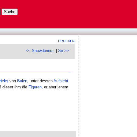
DRUCKEN
<< Snowdoners
|
So >>
richs
von
Balen
, unter dessen
Aufsicht
ß dieser ihm die
Figuren
, er aber jenem