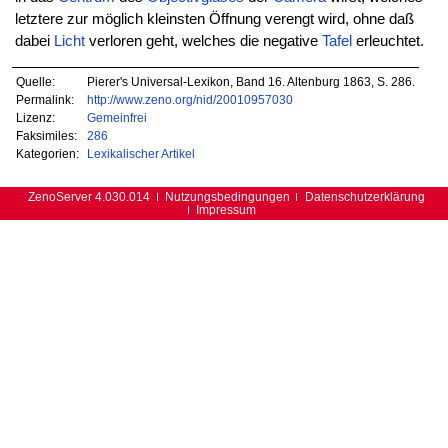
letztere zur möglich kleinsten Öffnung verengt wird, ohne daß
dabei
Licht
verloren geht, welches die negative
Tafel
erleuchtet.
Quelle:
Pierer's Universal-Lexikon, Band 16. Altenburg 1863, S. 286.
Permalink:
http://www.zeno.org/nid/20010957030
Lizenz:
Gemeinfrei
Faksimiles:
286
Kategorien:
Lexikalischer Artikel
ZenoServer 4.030.014
Nutzungsbedingungen
Datenschutzerklärung
Impressum