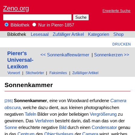
Zeno.org
Erweiterte Suche
Bibliothek
Nur in Pierer-1857
Bibliothek
Lesesaal
Zufälliger Artikel
Kategorien
Shop
DRUCKEN
Pierer's
<< Sonnenkaffeewärmer
|
Sonnenkerzen >>
Universal-
Lexikon
Vorwort
|
Stichwörter
|
Faksimiles
|
Zufälliger Artikel
Sonnenkammer
Sonnenkammer
, eine von Woodward erfundene
Camera
[286]
obscura
, welche dazu dient, aus kleinen photographischen
negativen
Tafeln
Bilder von jeder beliebigen
Vergrößerung
zu
gewinnen. Das
Verfahren
besteht darin, daß man das von der
Sonne
erleuchtete negative
Bild
durch einen
Condensator
genau
in das
Centrum
des
Objectivglases
der
Camera
wirst, welches