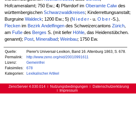
Hofcameralamt; 750 Ew.;
4
) Pfarrdorf im
Oberamte
Calw
des
württembergischen
Schwarzwaldkreises
; Kinderrettungsanstalt;
Burgruine
Waldeck
; 1200 Ew.; 5) (
Nieder
- u.
Ober
-S.),
Flecken
im
Bezirk
Andelfingen
des Schweizercantons
Zürich
,
am
Fuße
des
Berges
S. (mit tiefer
Höhle
, das Heidenstübchen.
genannt);
Post
,
Mineralbad
;
Weinbau
; 1750 Ew.
Quelle:
Pierer's Universal-Lexikon, Band 16. Altenburg 1863, S. 678.
Permalink:
http://www.zeno.org/nid/20010991611
Lizenz:
Gemeinfrei
Faksimiles:
678
Kategorien:
Lexikalischer Artikel
ZenoServer 4.030.014
Nutzungsbedingungen
Datenschutzerklärung
Impressum