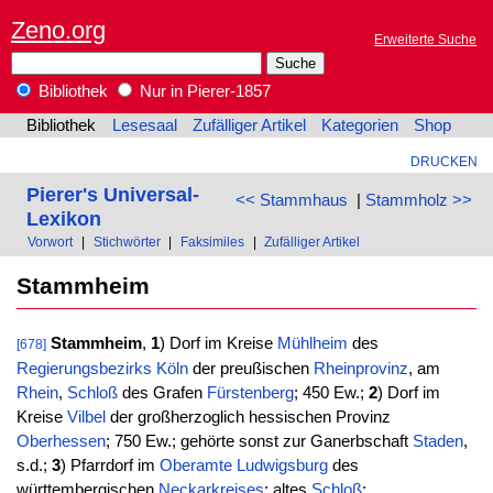
Zeno.org
Erweiterte Suche
Bibliothek
Nur in Pierer-1857
Bibliothek
Lesesaal
Zufälliger Artikel
Kategorien
Shop
DRUCKEN
Pierer's Universal-
<< Stammhaus
|
Stammholz >>
Lexikon
Vorwort
|
Stichwörter
|
Faksimiles
|
Zufälliger Artikel
Stammheim
Stammheim
,
1
) Dorf im Kreise
Mühlheim
des
[678]
Regierungsbezirks
Köln
der preußischen
Rheinprovinz
, am
Rhein
,
Schloß
des Grafen
Fürstenberg
; 450 Ew.;
2
) Dorf im
Kreise
Vilbel
der großherzoglich hessischen Provinz
Oberhessen
; 750 Ew.; gehörte sonst zur Ganerbschaft
Staden
,
s.d.;
3
) Pfarrdorf im
Oberamte
Ludwigsburg
des
württembergischen
Neckarkreises
; altes
Schloß
;