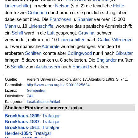
Linienschiffe
), in welcher
Nelson
(s.d. 2) die feindliche
Flotte
durch zwei
Colonnen
durchbrach u. sie gänzlich schlug, aber
dabei selbst blieb. Die
Franzosen
u.
Spanier
verloren 15,000
Mann
u. 18
Linienschiffe
, worunter das spanische Admiralschiff;
ein
Schiff
ward in die
Luft
gesprengt.
Gravina
, schwer
verwundet, entkam mit 10
Linienschiffen
nach
Cadix
;
Villeneuve
u. zwei spanische
Admirale
wurden gefangen. Von den 18
eroberten
Schiffen
konnte aber
Collingwood
nur 4 nach
Gibraltar
bringen, 5 davon sanken u. 8 scheiterten. Die
Engländer
mußten
16
Schiffe
zum
Ausbessern
nach
England
schicken.
Quelle:
Pierer's Universal-Lexikon, Band 17. Altenburg 1863, S. 741.
Permalink:
http://www.zeno.org/nid/20011125624
Lizenz:
Gemeinfrei
Faksimiles:
741
Kategorien:
Lexikalischer Artikel
Ähnliche Einträge in anderen Lexika
Brockhaus-1809
:
Trafalgar
Brockhaus-1837
:
Trafalgar
Brockhaus-1911
:
Trafalgar
Herder-1854
:
Trafalgar