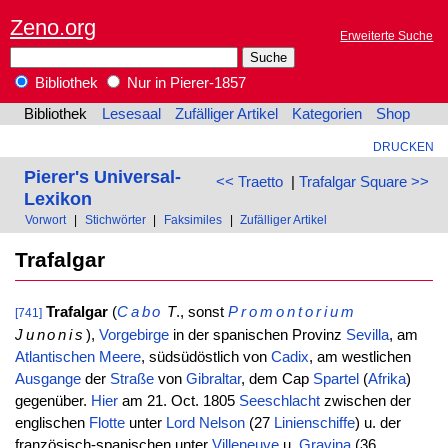
Zeno.org
Erweiterte Suche
Bibliothek
Nur in Pierer-1857
Bibliothek
Lesesaal
Zufälliger Artikel
Kategorien
Shop
DRUCKEN
Pierer's Universal-
<< Traetto
|
Trafalgar Square >>
Lexikon
Vorwort
|
Stichwörter
|
Faksimiles
|
Zufälliger Artikel
Trafalgar
Trafalgar
(
Cabo
T
., sonst
Promontorium
[741]
Junonis
),
Vorgebirge
in der spanischen Provinz
Sevilla
, am
Atlantischen
Meere
, südsüdöstlich von
Cadix
, am westlichen
Ausgange
der
Straße
von
Gibraltar
, dem Cap
Spartel
(
Afrika
)
gegenüber.
Hier
am 21. Oct. 1805
Seeschlacht
zwischen der
englischen
Flotte
unter
Lord
Nelson
(27
Linienschiffe
) u. der
französisch-spanischen unter
Villeneuve
u.
Gravina
(36