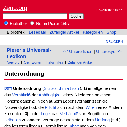
Zeno.org
Erweiterte Suche
Bibliothek
Nur in Pierer-1857
Bibliothek
Lesesaal
Zufälliger Artikel
Kategorien
Shop
DRUCKEN
Pierer's Universal-
<< Unteroffizier
|
Unteroxyd >>
Lexikon
Vorwort
|
Stichwörter
|
Faksimiles
|
Zufälliger Artikel
Unterordnung
Unterordnung
(
Subordination
),
1)
im allgemeinen
[257]
das
Verhältniß
der
Abhängigkeit
eines Niederen von einem
Höhern; daher
2)
in den äußern Lebensverhältnissen die
Notwendigkeit od. die
Pflicht
sich nach dem
Willen
eines Andern
zu richten;
3)
in der
Logik
das
Verhältniß
von Begriffen od.
Urtheilen
zu andern, vermöge dessen sie in dem
Umfang
(s.d.)
des letzteren liegen u. somit ihrem
Inhalt
nach von dem