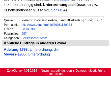
letzteren abhängig sind.
Unterordnungsschlüsse
, so v.w.
Subalternationsschlüsse vgl.
Schluß
A).
Quelle:
Pierer's Universal-Lexikon, Band 18. Altenburg 1864, S. 257.
Permalink:
http://www.zeno.org/nid/20011180153
Lizenz:
Gemeinfrei
Faksimiles:
257
Kategorien:
Lexikalischer Artikel
Ähnliche Einträge in anderen Lexika
Adelung-1793
:
Unterordnung, die
Meyers-1905
:
Unterordnung
ZenoServer 4.030.014
Nutzungsbedingungen
Datenschutzerklärung
Impressum