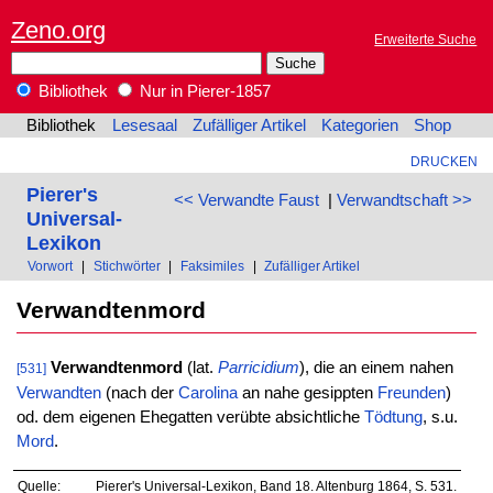
Zeno.org
Erweiterte Suche
Bibliothek
Nur in Pierer-1857
Bibliothek
Lesesaal
Zufälliger Artikel
Kategorien
Shop
DRUCKEN
Pierer's
<< Verwandte Faust
|
Verwandtschaft >>
Universal-
Lexikon
Vorwort
|
Stichwörter
|
Faksimiles
|
Zufälliger Artikel
Verwandtenmord
Verwandtenmord
(lat.
Parricidium
), die an einem nahen
[531]
Verwandten
(nach der
Carolina
an nahe gesippten
Freunden
)
od. dem eigenen Ehegatten verübte absichtliche
Tödtung
, s.u.
Mord
.
Quelle:
Pierer's Universal-Lexikon, Band 18. Altenburg 1864, S. 531.