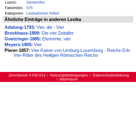
Lizenz:
Gemeinfrei
Faksimiles:
576
Kategorien:
Lexikalischer Artikel
Ähnliche Einträge in anderen Lexika
Adelung-1793
:
Vier, die
·
Vier
Brockhaus-1809
:
Die vier Zeitalter
Goetzinger-1885
:
Elemente, vier
Meyers-1905
:
Vier
Pierer-1857:
Vier Kaiser von Limburg-Luxemburg
·
Reichs-Erb-
Vier-Ritter des Heiligen Römischen Reichs
ZenoServer 4.030.014
Nutzungsbedingungen
Datenschutzerklärung
Impressum