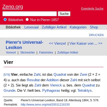
Zeno.org
Erweiterte Suche
Bibliothek
Nur in Pierer-1857
Bibliothek
Lesesaal
Zufälliger Artikel
Kategorien
Shop
DRUCKEN
Pierer's Universal-
<< Vienzel
|
Vier Kaiser von ... >>
Lexikon
Vorwort
|
Stichwörter
|
Faksimiles
|
Zufälliger Artikel
Vier
Vier
, einfache
Zahl
, ist das
Quadrat
von der
Zwei
(2 × 2 =
[576]
4) u. auch das
Resultat
der
Addition
dieser
Zahl
mit sich selbst
(2 + 2). Sie liegt als
Zahl
dem
Viereck
u. bes. dem
Quadrat
zu
Grunde
. Die V. hielt bes.
Pythagoras
heilig; vgl.
Tetraktys
.
Quelle:
Pierer's Universal-Lexikon, Band 18. Altenburg 1864, S. 576.
Permalink:
http://www.zeno.org/nid/20011218150