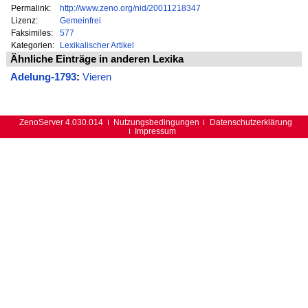
Permalink:
http://www.zeno.org/nid/20011218347
Lizenz:
Gemeinfrei
Faksimiles:
577
Kategorien:
Lexikalischer Artikel
Ähnliche Einträge in anderen Lexika
Adelung-1793
:
Vieren
ZenoServer 4.030.014
Nutzungsbedingungen
Datenschutzerklärung
Impressum