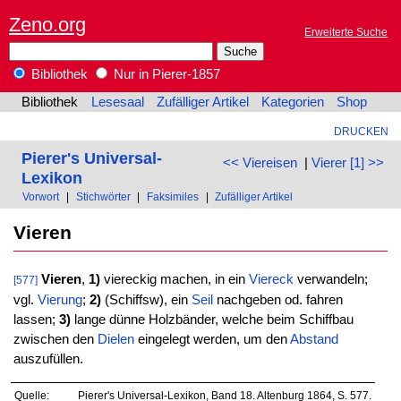
Zeno.org
Erweiterte Suche
Bibliothek
Nur in Pierer-1857
Bibliothek
Lesesaal
Zufälliger Artikel
Kategorien
Shop
DRUCKEN
Pierer's Universal-
<< Viereisen
|
Vierer [1] >>
Lexikon
Vorwort
|
Stichwörter
|
Faksimiles
|
Zufälliger Artikel
Vieren
Vieren
,
1)
viereckig machen, in ein
Viereck
verwandeln;
[577]
vgl.
Vierung
;
2)
(Schiffsw), ein
Seil
nachgeben od. fahren
lassen;
3)
lange dünne Holzbänder, welche beim Schiffbau
zwischen den
Dielen
eingelegt werden, um den
Abstand
auszufüllen.
Quelle:
Pierer's Universal-Lexikon, Band 18. Altenburg 1864, S. 577.