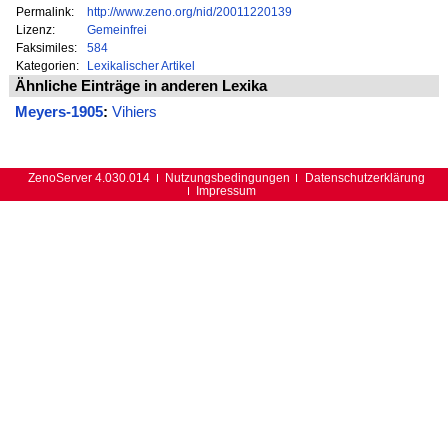
Permalink:
http://www.zeno.org/nid/20011220139
Lizenz:
Gemeinfrei
Faksimiles:
584
Kategorien:
Lexikalischer Artikel
Ähnliche Einträge in anderen Lexika
Meyers-1905
:
Vihiers
ZenoServer 4.030.014
Nutzungsbedingungen
Datenschutzerklärung
Impressum