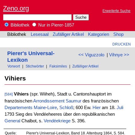
Zeno.org
Erweiterte Suche
Bibliothek
Nur in Pierer-1857
Bibliothek
Lesesaal
Zufälliger Artikel
Kategorien
Shop
DRUCKEN
Pierer's Universal-
<< Viguzzolo
|
Vihnye >>
Lexikon
Vorwort
|
Stichwörter
|
Faksimiles
|
Zufälliger Artikel
Vihiers
Vihiers
(spr. Wiiheh), Stadt u. Cantonshauptort im
[584]
französischen
Arrondissement
Saumur
des französischen
Departements
Maine
-
Loire
,
Schloß
; 600 Ew.
Hier
am 18.
Juli
1793 Sieg des Vendéeheeres über den republikanischen
General
Chalbot, s.
Vendéekriege
S. 396.
Quelle:
Pierer's Universal-Lexikon, Band 18. Altenburg 1864, S. 584.