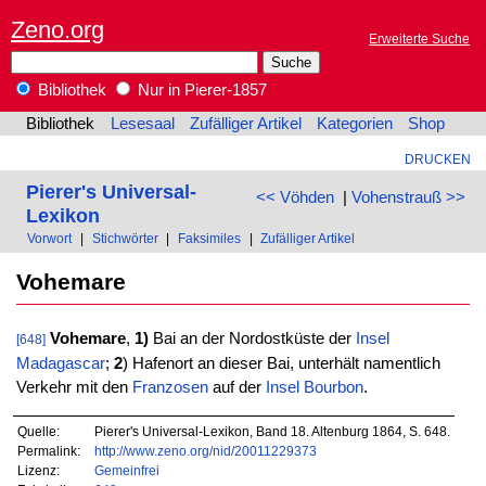
Zeno.org
Erweiterte Suche
Bibliothek
Nur in Pierer-1857
Bibliothek
Lesesaal
Zufälliger Artikel
Kategorien
Shop
DRUCKEN
Pierer's Universal-
<< Vöhden
|
Vohenstrauß >>
Lexikon
Vorwort
|
Stichwörter
|
Faksimiles
|
Zufälliger Artikel
Vohemare
Vohemare
,
1)
Bai an der Nordostküste der
Insel
[648]
Madagascar
;
2
) Hafenort an dieser Bai, unterhält namentlich
Verkehr mit den
Franzosen
auf der
Insel
Bourbon
.
Quelle:
Pierer's Universal-Lexikon, Band 18. Altenburg 1864, S. 648.
Permalink:
http://www.zeno.org/nid/20011229373
Lizenz:
Gemeinfrei