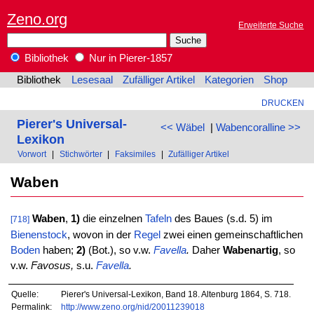
Zeno.org
Erweiterte Suche
Bibliothek
Nur in Pierer-1857
Bibliothek
Lesesaal
Zufälliger Artikel
Kategorien
Shop
DRUCKEN
Pierer's Universal-
<< Wäbel
|
Wabencoralline >>
Lexikon
Vorwort
|
Stichwörter
|
Faksimiles
|
Zufälliger Artikel
Waben
Waben
,
1)
die einzelnen
Tafeln
des Baues (s.d. 5) im
[718]
Bienenstock
, wovon in der
Regel
zwei einen gemeinschaftlichen
Boden
haben;
2)
(Bot.), so v.w.
Favella
.
Daher
Wabenartig
, so
v.w.
Favosus,
s.u.
Favella
.
Quelle:
Pierer's Universal-Lexikon, Band 18. Altenburg 1864, S. 718.
Permalink:
http://www.zeno.org/nid/20011239018