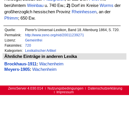
berühmtem
Weinbau
u. 740 Ew.;
2)
Dorf im Kreise
Worms
der
großherzoglich hessischen Provinz
Rheinhessen
, an der
Pfrimm
; 650 Ew.
Quelle:
Pierer's Universal-Lexikon, Band 18. Altenburg 1864, S. 720.
Permalink:
http://www.zeno.org/nid/20011239271
Lizenz:
Gemeinfrei
Faksimiles:
720
Kategorien:
Lexikalischer Artikel
Ähnliche Einträge in anderen Lexika
Brockhaus-1911
:
Wachenheim
Meyers-1905
:
Wachenheim
ZenoServer 4.030.014
Nutzungsbedingungen
Datenschutzerklärung
Impressum