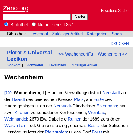
Zeno.org
Erweiterte Suche
Bibliothek
Nur in Pierer-1857
Bibliothek
Lesesaal
Zufälliger Artikel
Kategorien
Shop
DRUCKEN
Pierer's Universal-
<< Wachendorffĭa
|
Wachenroth >>
Lexikon
Vorwort
|
Stichwörter
|
Faksimiles
|
Zufälliger Artikel
Wachenheim
Wachenheim
,
1)
Stadt im Verwaltungsdistrict
Neustadt
an
[720]
der
Haardt
des baierischen Kreises
Pfalz
, am
Fuße
des
Haardtgebirges u. an der
Neustadt
-Dürkheimer
Eisenbahn
; hat
zwei
Kirchen
verschiedener Konfessionen,
Weinbau
,
Weinhandel
; 2670 Ew. Dabei die
Ruinen
der 1689 zerstörten
Wachten
- od.
Geiersburg
, ehemals
Besitz
der Salischen
Herzöge, zuletzt der
Pfalzgrafen
; u. das Dorf
Forst
mit