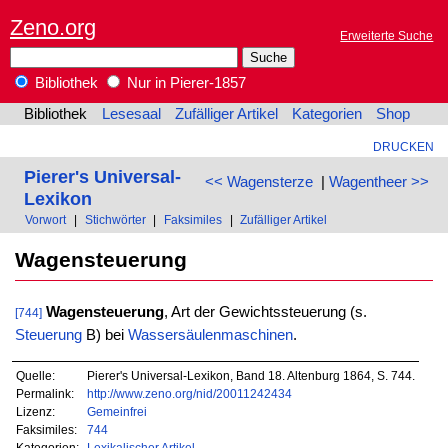
Zeno.org
Erweiterte Suche
Bibliothek
Nur in Pierer-1857
Bibliothek
Lesesaal
Zufälliger Artikel
Kategorien
Shop
DRUCKEN
Pierer's Universal-
<< Wagensterze
|
Wagentheer >>
Lexikon
Vorwort
|
Stichwörter
|
Faksimiles
|
Zufälliger Artikel
Wagensteuerung
Wagensteuerung
, Art der Gewichtssteuerung (s.
[744]
Steuerung
B) bei
Wassersäulenmaschinen
.
Quelle:
Pierer's Universal-Lexikon, Band 18. Altenburg 1864, S. 744.
Permalink:
http://www.zeno.org/nid/20011242434
Lizenz:
Gemeinfrei
Faksimiles:
744
Kategorien:
Lexikalischer Artikel