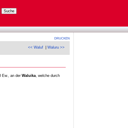
DRUCKEN
<< Waluf
|
Waluru >>
0 Ew., an der
Waluika
, welche durch