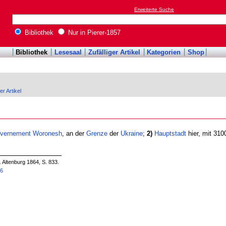
Erweiterte Suche
Bibliothek
Nur in Pierer-1857
Bibliothek
Lesesaal
Zufälliger Artikel
Kategorien
Shop
er Artikel
vernement
Woronesh
, an der
Grenze
der
Ukraine
;
2)
Hauptstadt
hier, mit 310
. Altenburg 1864, S. 833.
56