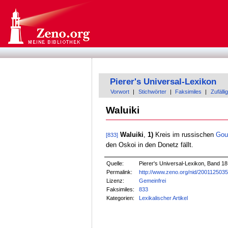
Pierer's Universal-Lexikon
Vorwort
|
Stichwörter
|
Faksimiles
|
Zufällig
Waluiki
Waluiki
,
1)
Kreis im russischen
Gou
[833]
den Oskoi in den Donetz fällt.
Quelle:
Pierer's Universal-Lexikon, Band 18
Permalink:
http://www.zeno.org/nid/200112503
Lizenz:
Gemeinfrei
Faksimiles:
833
Kategorien:
Lexikalischer Artikel