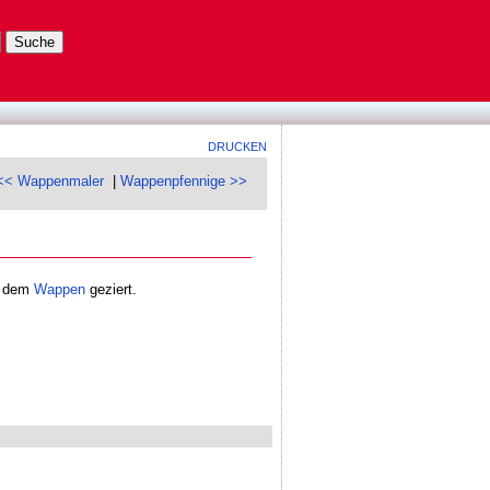
DRUCKEN
<< Wappenmaler
|
Wappenpfennige >>
t dem
Wappen
geziert.