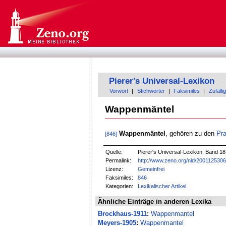
Pierer's Universal-Lexikon
Vorwort
|
Stichwörter
|
Faksimiles
|
Zufällig
Wappenmäntel
Wappenmäntel
, gehören zu den
Pr
[846]
Quelle:
Pierer's Universal-Lexikon, Band 18
Permalink:
http://www.zeno.org/nid/200112530
Lizenz:
Gemeinfrei
Faksimiles:
846
Kategorien:
Lexikalischer Artikel
Ähnliche Einträge in anderen Lexika
Brockhaus-1911
:
Wappenmantel
Meyers-1905
:
Wappenmantel