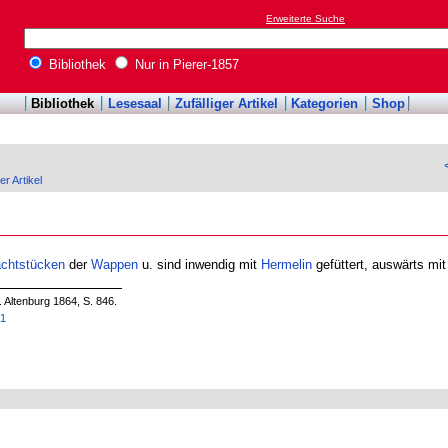
Erweiterte Suche
Bibliothek
Nur in Pierer-1857
Bibliothek
Lesesaal
Zufälliger Artikel
Kategorien
Shop
er Artikel
achtstücken
der
Wappen
u. sind inwendig mit
Hermelin
gefüttert, auswärts mi
. Altenburg 1864, S. 846.
61