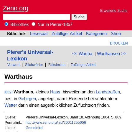
Zeno.org
Erweiterte Suche
Bibliothek
Nur in Pierer-1857
Bibliothek
Lesesaal
Zufälliger Artikel
Kategorien
Shop
DRUCKEN
Pierer's Universal-
<< Wartha
|
Warthausen >>
Lexikon
Vorwort
|
Stichwörter
|
Faksimiles
|
Zufälliger Artikel
Warthaus
Warthaus
, kleines
Haus
, bisweilen an den
Landstraßen
,
[869]
bes. in
Gebirgen
, angelegt, damit Reisende bei schlechtem
Wetter
darin einen augenblicklichen Zufluchtsort finden.
Quelle:
Pierer's Universal-Lexikon, Band 18. Altenburg 1864, S. 869.
Permalink:
http://www.zeno.org/nid/20011255056
Lizenz:
Gemeinfrei