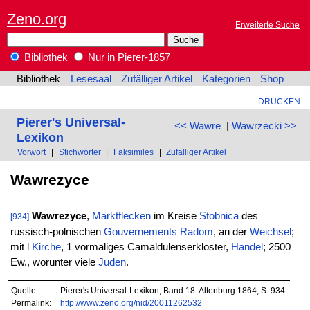
Zeno.org
Erweiterte Suche
Bibliothek
Nur in Pierer-1857
Bibliothek
Lesesaal
Zufälliger Artikel
Kategorien
Shop
DRUCKEN
Pierer's Universal-
<< Wawre
|
Wawrzecki >>
Lexikon
Vorwort
|
Stichwörter
|
Faksimiles
|
Zufälliger Artikel
Wawrezyce
Wawrezyce
,
Marktflecken
im Kreise
Stobnica
des
[934]
russisch-polnischen
Gouvernements
Radom
, an der
Weichsel
;
mit l
Kirche
, 1 vormaliges Camaldulenserkloster,
Handel
; 2500
Ew., worunter viele
Juden
.
Quelle:
Pierer's Universal-Lexikon, Band 18. Altenburg 1864, S. 934.
Permalink:
http://www.zeno.org/nid/20011262532