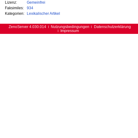
Lizenz:
Gemeinfrei
Faksimiles:
934
Kategorien:
Lexikalischer Artikel
ZenoServer 4.030.014
Nutzungsbedingungen
Datenschutzerklärung
Impressum