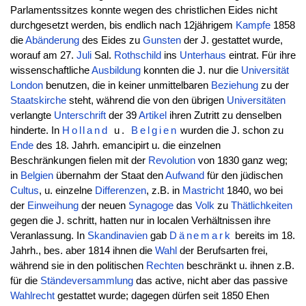
Parlamentssitzes konnte wegen des christlichen Eides nicht
durchgesetzt werden, bis endlich nach 12jährigem
Kampfe
1858
die
Abänderung
des Eides zu
Gunsten
der J. gestattet wurde,
worauf am 27.
Juli
Sal.
Rothschild
ins
Unterhaus
eintrat. Für ihre
wissenschaftliche
Ausbildung
konnten die J. nur die
Universität
London
benutzen, die in keiner unmittelbaren
Beziehung
zu der
Staatskirche
steht, während die von den übrigen
Universitäten
verlangte
Unterschrift
der 39
Artikel
ihren Zutritt zu denselben
hinderte. In
Holland
u.
Belgien
wurden die J. schon zu
Ende
des 18. Jahrh. emancipirt u. die einzelnen
Beschränkungen fielen mit der
Revolution
von 1830 ganz weg;
in
Belgien
übernahm der Staat den
Aufwand
für den jüdischen
Cultus
, u. einzelne
Differenzen
, z.B. in
Mastricht
1840, wo bei
der
Einweihung
der neuen
Synagoge
das
Volk
zu
Thätlichkeiten
gegen die J. schritt, hatten nur in localen Verhältnissen ihre
Veranlassung. In
Skandinavien
gab
Dänemark
bereits im 18.
Jahrh., bes. aber 1814 ihnen die
Wahl
der Berufsarten frei,
während sie in den politischen
Rechten
beschränkt u. ihnen z.B.
für die
Ständeversammlung
das active, nicht aber das passive
Wahlrecht
gestattet wurde; dagegen dürfen seit 1850 Ehen