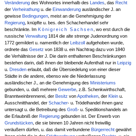
Veränderung
des Wohnortes innerhalb des
Landes
, das
Recht
der
Verheirathung
u. die
Einwanderung
ausländischer J. an
gewisse
Bedingungen
, meist an die Genehmigung der
Regierung
, knüpfte u. bes. den Schacherhandel sehr
beschränkte. Im
Königreich
Sachsen
, wo erst durch die
russische
Verwaltung
1814 die alte strenge Judenordnung von
1772 gemildert u. namentlich der
Leibzoll
aufgehoben wurde,
ordnete das
Gesetz
von 1838 u. ein Nachtrag dazu von 1840
die Verhältnisse der J. Die darin enthaltenen Beschränkungen
bestehen darin, daß ihnen der bleibende Aufenthalt nur in
Leipzig
u.
Dresden
erlaubt, daß die Übersiedelung von einer dieser
Städte in die andere, ebenso wie die Niederlassung
ausländischer J., an die Genehmigung des
Ministeriums
gebunden, u. daß mehrere
Gewerbe
, z.B. Schenkwirthschaft,
Branntweinbrennerei, der
Besitz
von
Apotheken
, der
Klein
u.
Ausschnitthandel, der
Schacher
- u. Trödelhandel ihnen ganz
untersagt u. die Betreibung des
Groß
- u. Speditionshandels an
die Erlaubniß der
Regierung
gebunden ist. Der Erwerb von
Grundstücken
, die sie binnen 10 Jahren nicht freiwillig
veräußern dürfen, u. das damit verbundene
Bürgerrecht
gewährt