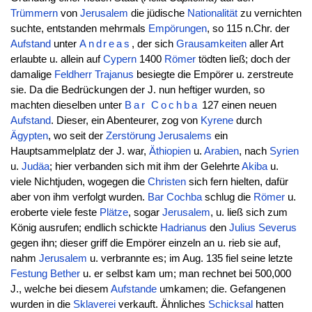
Trümmern
von
Jerusalem
die jüdische
Nationalität
zu vernichten
suchte, entstanden mehrmals
Empörungen
, so 115 n.Chr. der
Aufstand
unter
Andreas
, der sich
Grausamkeiten
aller Art
erlaubte u. allein auf
Cypern
1400
Römer
tödten ließ; doch der
damalige
Feldherr
Trajanus
besiegte die Empörer u. zerstreute
sie. Da die Bedrückungen der J. nun heftiger wurden, so
machten dieselben unter
Bar Cochba
127 einen neuen
Aufstand
. Dieser, ein Abenteurer, zog von
Kyrene
durch
Ägypten
, wo seit der
Zerstörung
Jerusalems
ein
Hauptsammelplatz der J. war,
Äthiopien
u.
Arabien
, nach
Syrien
u.
Judäa
; hier verbanden sich mit ihm der Gelehrte
Akiba
u.
viele Nichtjuden, wogegen die
Christen
sich fern hielten, dafür
aber von ihm verfolgt wurden.
Bar Cochba
schlug die
Römer
u.
eroberte viele feste
Plätze
, sogar
Jerusalem
, u. ließ sich zum
König ausrufen; endlich schickte
Hadrianus
den
Julius
Severus
gegen ihn; dieser griff die Empörer einzeln an u. rieb sie auf,
nahm
Jerusalem
u. verbrannte es; im Aug. 135 fiel seine letzte
Festung
Bether
u. er selbst kam um; man rechnet bei 500,000
J., welche bei diesem
Aufstande
umkamen; die. Gefangenen
wurden in die
Sklaverei
verkauft. Ähnliches
Schicksal
hatten