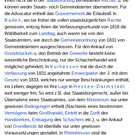
ihnen nicht die in der
Städteordnung
verheißenen
Rechte
, u. sie
können weder Staats- noch Gemeindeämter übernehmen. Für
die Advocatur ertheilt das
Gouvernement
die Erlaubniß In
Baden
, wo sie früher die vollen staatsbürgerlichen
Rechte
genossen, entzog ihnen die Verfassungsurkunde von 1818 die
Wählbarkeit zum
Landtag
, auch waren sie von den
Staatsämtern, wie durch die
Gemeindeordnung
von 1831 von
Gemeindeämtern ausgeschlossen. Für den Ankauf von
Grundstücken
u. den Betrieb der
Gewerbe
besteht keine
wesentliche Beschränkung, nur der Schacherhandel wird
möglichst gehindert. In
Kurhessen
trat die durch die
Verfassung
von 1831 angebahnte
Emancipation
der J. mit dem
Gesetz
von 1833, welches nur wenige Beschränkungen enthält,
ins Leben; dagegen ist ihre
Lage
in
Hessen-Darmstadt
weit weniger frei. So wird z.B. das Staatsbürgerrecht, außer bei
Übernahme eines Staatsamtes, von dem
Ministerium
nur unter
gewissen
Bedingungen
ertheilt (Nachweis eines bestimmten
Vermögens
beim
Großhandel
,
Eintritt
in die
Zunft
des
Handwerkes
,
Entsagung
des
Schachers
etc.), u. der Ankauf
von
Grundbesitz
ist ebenfalls nur unter gewissen
Voraussetzungen gestattet. In
Rheinhessen
sind die