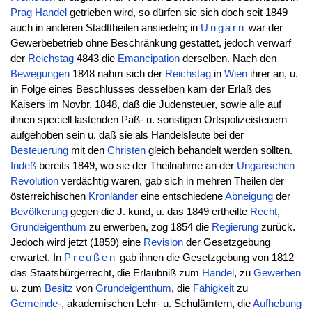
Prag
Handel
getrieben wird, so dürfen sie sich doch seit 1849
auch in anderen Stadttheilen ansiedeln; in
Ungarn
war der
Gewerbebetrieb ohne Beschränkung gestattet, jedoch verwarf
der
Reichstag
4843 die
Emancipation
derselben. Nach den
Bewegungen
1848 nahm sich der
Reichstag
in
Wien
ihrer an, u.
in Folge eines Beschlusses desselben kam der Erlaß des
Kaisers im Novbr. 1848, daß die Judensteuer, sowie alle auf
ihnen speciell lastenden Paß- u. sonstigen Ortspolizeisteuern
aufgehoben sein u. daß sie als Handelsleute bei der
Besteuerung
mit den
Christen
gleich behandelt werden sollten.
Indeß
bereits 1849, wo sie der Theilnahme an der
Ungarischen
Revolution
verdächtig waren, gab sich in mehren Theilen der
österreichischen
Kronländer
eine entschiedene
Abneigung
der
Bevölkerung
gegen die J. kund, u. das 1849 ertheilte
Recht
,
Grundeigenthum
zu erwerben, zog 1854 die
Regierung
zurück.
Jedoch wird jetzt (1859) eine
Revision
der Gesetzgebung
erwartet. In
Preußen
gab ihnen die Gesetzgebung von 1812
das Staatsbürgerrecht, die Erlaubniß zum
Handel
, zu
Gewerben
u. zum
Besitz
von
Grundeigenthum
, die
Fähigkeit
zu
Gemeinde
-, akademischen Lehr- u. Schulämtern, die
Aufhebung