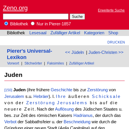
Zeno.org
Erweiterte Suche
Bibliothek
Nur in Pierer-1857
Bibliothek
Lesesaal
Zufälliger Artikel
Kategorien
Shop
DRUCKEN
Pierer's Universal-
<< Jüdeln
|
Juden-Christen >>
Lexikon
Vorwort
|
Stichwörter
|
Faksimiles
|
Zufälliger Artikel
Juden
Juden
(ihre frühere
Geschichte
bis zur
Zerstörung
von
[150]
Jerusalem
s.u.
Hebräer
). I.
Ihre
äußeren
Schicksale
von der
Zerstörung
Jerusalems
bis auf die
neuere Zeit
. Nach der
Auflösung
des Jüdischen Staates u.
bes. zur Zeit des römischen Kaisers
Hadrianus
, der durch das
Verbot
der Sabbathsfeier u. der
Beschneidung
wie durch die
Gründung einer neuen Stadt (
Aelia Capitolina
) auf den