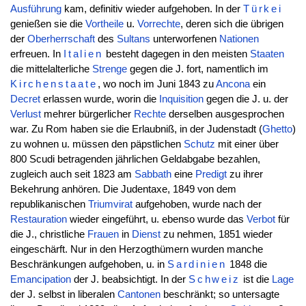
Ausführung
kam, definitiv wieder aufgehoben. In der
Türkei
genießen sie die
Vortheile
u.
Vorrechte
, deren sich die übrigen
der
Oberherrschaft
des
Sultans
unterworfenen
Nationen
erfreuen. In
Italien
besteht dagegen in den meisten
Staaten
die mittelalterliche
Strenge
gegen die J. fort, namentlich im
Kirchenstaate
, wo noch im Juni 1843 zu
Ancona
ein
Decret
erlassen wurde, worin die
Inquisition
gegen die J. u. der
Verlust
mehrer bürgerlicher
Rechte
derselben ausgesprochen
war. Zu Rom haben sie die Erlaubniß, in der Judenstadt (
Ghetto
)
zu wohnen u. müssen den päpstlichen
Schutz
mit einer über
800 Scudi betragenden jährlichen Geldabgabe bezahlen,
zugleich auch seit 1823 am
Sabbath
eine
Predigt
zu ihrer
Bekehrung anhören. Die Judentaxe, 1849 von dem
republikanischen
Triumvirat
aufgehoben, wurde nach der
Restauration
wieder eingeführt, u. ebenso wurde das
Verbot
für
die J., christliche
Frauen
in
Dienst
zu nehmen, 1851 wieder
eingeschärft. Nur in den Herzogthümern wurden manche
Beschränkungen aufgehoben, u. in
Sardinien
1848 die
Emancipation
der J. beabsichtigt. In der
Schweiz
ist die
Lage
der J. selbst in liberalen
Cantonen
beschränkt; so untersagte