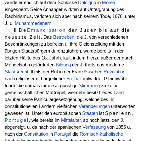
wurde er endlich auf dem Schlosse
Dulcigno
in
Morea
eingesperrt. Seine Anhänger wirkten auf Untergrabung des
Rabbinismus, verloren sich aber nach seinem Tode, 1676, unter
J. u.
Muhammedanern
.
II. Die
Emancipation
der Juden bis auf die
neueste Zeit
. Das
Bestreben
, die J. von verschiedenen
Beschränkungen zu befreien u. ihre Gleichstellung mit den
übrigen Staatsbürgern durchzuführen, wurde bereits in der
letzten Hälfte des 18. Jahrh. laut, indem hierzu außer der durch
Mendelsohn geförderten
Bildung
der J. theils das moderne
Staatsrecht
, theils der Ruf in der Französischen
Revolution
nach religiöser u. bürgerlicher
Freiheit
mitwirkte. Gleichwohl
führte die damals für die J. günstige
Stimmung
zu keiner
gemeinschaftlichen Maßregel, vielmehr besitzt jedes
Land
darüber seine Particulargesetzgebung, welche bes. in
constitutionellen Ländern vielfachen
Veränderungen
unterworfen
gewesen ist. Unter den europäischen
Staaten
ist
Spanienn.
Portugal
, wie bereits im
Mittelalter
, so noch jetzt, den J.
abgeneigt, u. da nach der spanischen
Verfassung
von 1855 u.
nach der
Constitution
in
Portugal
die
Römisch-katholische