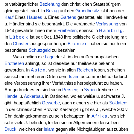
privatbürgerlicher
Beziehung
den christlichen Staatsbürgern
gleichgestellt sind. In
Bezug
auf den
Grundbesitz
ist ihnen der
Kauf
Eines
Hauses
u. Eines
Gartens
gestattet, als Handwerker
u. Händler sind sie beschränkt. Die veränderte
Verfassung
von
1849 gewährte ihnen mehr
Freiheiten
; ebenso in
Hamburg
.
In
Lübeck
ist seit Oct. 1848 ihre politische Gleichstellung mit
den
Christen
ausgesprochen; in
Bremen
haben sie noch ein
besonderes
Schutzgeld
zu bezahlen.
Was endlich die
Lage
der J. in den außereuropäischen
Erdtheilen
anlangt, so ist dieselbe nur theilweise bekannt
geworden. In
Asien
, wo sie in allen
Reichen
leben, scheinen
sie sich an mehreren Orten dem
Islam
accommodirt u. dadurch
eine Verbesserung ihrer Verhältnisse herbeigeführt zu haben.
Am gedrücktesten sind sie in
Persien
; in
Syrien
treiben sie
Handel
u.
Ackerbau
, in Ostindien, wo es weiße u. schwarze J.
gibt, hauptsächlich
Gewerbe
, auch dienen sie hier als
Soldaten
;
in der chinesischen Provinz Kai-fang-fu gibt es J., welche 200 v.
Chr. dahin gekommen zu sein behaupten. In
Afrika
, wo sich
sehr viele J. befinden, leiden sie im Allgemeinen denselben
Druck
, welchen der
Islam
gegen alle Nichtgläubigen auszuüben