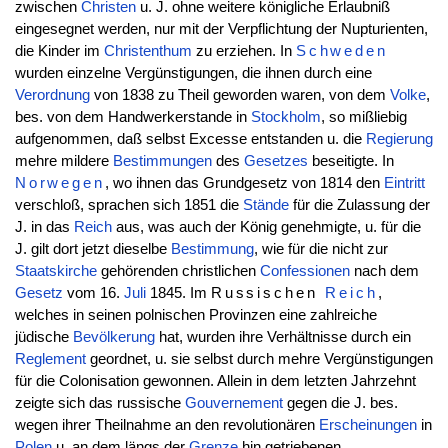
zwischen
Christen
u. J. ohne weitere königliche Erlaubniß
eingesegnet werden, nur mit der Verpflichtung der Nupturienten,
die Kinder im
Christenthum
zu erziehen. In
Schweden
wurden einzelne Vergünstigungen, die ihnen durch eine
Verordnung
von 1838 zu Theil geworden waren, von dem
Volke
,
bes. von dem Handwerkerstande in
Stockholm
, so mißliebig
aufgenommen, daß selbst Excesse entstanden u. die
Regierung
mehre mildere
Bestimmungen
des
Gesetzes
beseitigte. In
Norwegen
, wo ihnen das Grundgesetz von 1814 den
Eintritt
verschloß, sprachen sich 1851 die
Stände
für die Zulassung der
J. in das
Reich
aus, was auch der König genehmigte, u. für die
J. gilt dort jetzt dieselbe
Bestimmung
, wie für die nicht zur
Staatskirche
gehörenden christlichen
Confessionen
nach dem
Gesetz
vom 16.
Juli
1845. Im
Russischen
Reich
,
welches in seinen polnischen Provinzen eine zahlreiche
jüdische
Bevölkerung
hat, wurden ihre Verhältnisse durch ein
Reglement
geordnet, u. sie selbst durch mehre Vergünstigungen
für die Colonisation gewonnen. Allein in dem letzten Jahrzehnt
zeigte sich das russische
Gouvernement
gegen die J. bes.
wegen ihrer Theilnahme an den revolutionären
Erscheinungen
in
Polen
u. an dem längs der
Grenze
hin getriebenen