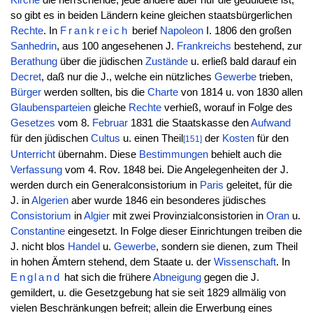
Kirche
die herrschende, jede andere aber nur die geduldete ist,
so gibt es in beiden Ländern keine gleichen staatsbürgerlichen
Rechte
. In
Frankreich
berief
Napoleon
I. 1806 den großen
Sanhedrin
, aus 100 angesehenen J.
Frankreichs
bestehend, zur
Berathung
über die jüdischen
Zustände
u. erließ bald darauf ein
Decret
, daß nur die J., welche ein nützliches
Gewerbe
trieben,
Bürger
werden sollten, bis die
Charte
von 1814 u. von 1830 allen
Glaubensparteien
gleiche
Rechte
verhieß, worauf in Folge des
Gesetzes
vom 8.
Februar
1831 die Staatskasse den
Aufwand
für den jüdischen
Cultus
u. einen Theil
der
Kosten
für den
[151]
Unterricht
übernahm. Diese
Bestimmungen
behielt auch die
Verfassung
vom 4. Rov. 1848 bei. Die Angelegenheiten der J.
werden durch ein Generalconsistorium in
Paris
geleitet, für die
J. in
Algerien
aber wurde 1846 ein besonderes jüdisches
Consistorium
in
Algier
mit zwei Provinzialconsistorien in
Oran
u.
Constantine
eingesetzt. In Folge dieser Einrichtungen treiben die
J. nicht blos
Handel
u.
Gewerbe
, sondern sie dienen, zum Theil
in hohen Ämtern stehend, dem Staate u. der
Wissenschaft
. In
England
hat sich die frühere
Abneigung
gegen die J.
gemildert, u. die Gesetzgebung hat sie seit 1829 allmälig von
vielen Beschränkungen befreit; allein die Erwerbung eines