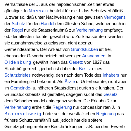
Verhältnisse der J. aus der napoleonischen Zeit her etwas
günstiger. In
Nassau
besteht für die J. das Schutzverhältniß
u. zwar so, daß unter Nachweisung eines gewissen
Vermögens
der
Schutz
für den
Handel
dem ältesten Sohne, welcher auch in
der
Regel
nur die Staatserlaubniß zur
Verheirathung
empfängt,
od. der ältesten Tochter gewährt wird Zu Staatsämtern werden
sie ausnahmsweise zugelassen, nicht aber zu
Gemeindeämtern. Der Ankauf von
Grundstücken
ist frei,
ebenso der Gewerbebetrieb mit wenigen
Ausnahmen
. In
Oldenburg
gewährt ihnen das
Gesetz
von 1827 das
Staatsbürgerrecht, jedoch ist dabei der
Besitz
eines
Schutzbriefes
nothwendig, den nach dem Tode des
Inhabers
nur
ein Familienglied bekommt. Als
Ärzte
u. Unterbeamte, nicht aber
im
Gemeinde
- u. höheren Staatsdienst dürfen sie fungiren. Der
Grundstücksbesitz ist gestattet, dagegen sucht das
Gesetz
dem Schacherhandel entgegenzuwirken. Die Erlaubniß zur
Verheirathung
ertheilt die
Regierung
nur concessionirten J. In
Braunschweig
hörte seit der westfälischen
Regierung
das
frühere Schutzverhältniß auf, jedoch hat die spätere
Gesetzgebung mehrere Beschränkungen, z.B. bei dem Erwerb