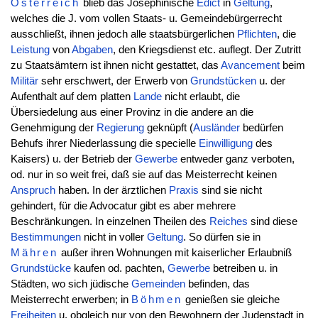
Österreich
blieb das Josephinische
Edict
in
Geltung
,
welches die J. vom vollen Staats- u. Gemeindebürgerrecht
ausschließt, ihnen jedoch alle staatsbürgerlichen
Pflichten
, die
Leistung
von
Abgaben
, den Kriegsdienst etc. auflegt. Der Zutritt
zu Staatsämtern ist ihnen nicht gestattet, das
Avancement
beim
Militär
sehr erschwert, der Erwerb von
Grundstücken
u. der
Aufenthalt auf dem platten
Lande
nicht erlaubt, die
Übersiedelung aus einer Provinz in die andere an die
Genehmigung der
Regierung
geknüpft (
Ausländer
bedürfen
Behufs ihrer Niederlassung die specielle
Einwilligung
des
Kaisers) u. der Betrieb der
Gewerbe
entweder ganz verboten,
od. nur in so weit frei, daß sie auf das Meisterrecht keinen
Anspruch
haben. In der ärztlichen
Praxis
sind sie nicht
gehindert, für die Advocatur gibt es aber mehrere
Beschränkungen. In einzelnen Theilen des
Reiches
sind diese
Bestimmungen
nicht in voller
Geltung
. So dürfen sie in
Mähren
außer ihren Wohnungen mit kaiserlicher Erlaubniß
Grundstücke
kaufen od. pachten,
Gewerbe
betreiben u. in
Städten, wo sich jüdische
Gemeinden
befinden, das
Meisterrecht erwerben; in
Böhmen
genießen sie gleiche
Freiheiten
u. obgleich nur von den Bewohnern der Judenstadt in