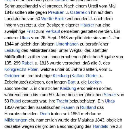
Schmuggelhandel viel strenger. Nach einem Urteil vom Mai
1843 sollten alle gegen
Preußen
u.
Österreich
hin auf dem
Landstriche von 50
Werfte
Breite
wohnenden J. nach dem
Innern versetzt u. den Besitzern eigener
Häuser
nur eine
zweijährige
Frist
zum
Verkauf
derselben gestattet werden. Ein
anderer
Ukas
vom 26. Sept. 1843 verpflichtete sie vom 1. Jan.
1844 an gleich den übrigen
Unterthanen
zu persönlicher
Leistung
des Militärdienstes, unter Wegfall der, statt der
Militärpflicht zeither von ihnen erhobenen jährlichen Abgabe von
105, 299
Rubel
, u. 1816 wurde verordnet, daß alle J. des
Königreichs
Polen
, welche unter 60 Jahre zählten, vom 1.
October
an ihre bisherige
Kleidung
(
Kaftan
,
Gürtel
u.
Zobelmütze) ablegen, den langen
Bart
u. die
Locken
abschneiden u. in christlicher
Kleidung
erscheinen sollten,
während ihnen bis zum 50. Jahre bei einer jährlichen
Steuer
von
50
Rubel
gestattet war, ihre
Tracht
beizubehalten. Ein
Ukas
1850 verbot den israelitischen
Frauen
in
Rußland
das
Haarabschneiden.
Doch
traten seit 1854 mehrfache
Milderungen
ein, namentlich wurde der Maiukas 1843, obgleich
derselbe wegen der großen Beschädigung des
Handels
nie zur