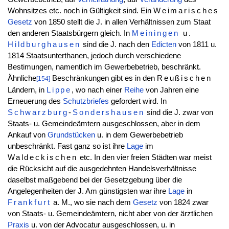
Wohnsitzes etc. noch in Gültigkeit sind. Ein
Weimarisches
Gesetz
von 1850 stellt die J. in allen Verhältnissen zum Staat
den anderen Staatsbürgern gleich. In
Meiningen
u.
Hildburghausen
sind die J. nach den
Edicten
von 1811 u.
1814 Staatsunterthanen, jedoch durch verschiedene
Bestimungen, namentlich im Gewerbebetrieb, beschränkt.
Ähnliche
Beschränkungen gibt es in den
Reußischen
[154]
Ländern, in
Lippe
, wo nach einer
Reihe
von Jahren eine
Erneuerung des
Schutzbriefes
gefordert wird. In
Schwarzburg
-
Sondershausen
sind die J. zwar von
Staats- u. Gemeindeämtern ausgeschlossen, aber in dem
Ankauf von
Grundstücken
u. in dem Gewerbebetrieb
unbeschränkt. Fast ganz so ist ihre
Lage
im
Waldeckischen
etc. In den vier freien Städten war meist
die Rücksicht auf die ausgedehnten Handelsverhältnisse
daselbst maßgebend bei der Gesetzgebung über die
Angelegenheiten der J. Am günstigsten war ihre
Lage
in
Frankfurt
a. M., wo sie nach dem
Gesetz
von 1824 zwar
von Staats- u. Gemeindeämtern, nicht aber von der ärztlichen
Praxis
u. von der Advocatur ausgeschlossen, u. in