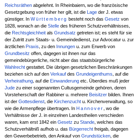
Reichsräthen
abgelehnt. In Rheinbaiern, wo die französische
Gesetzgebung von früher her gilt, ist die
Lage
der J. etwas
günstiger. In
Württemberg
besteht noch das
Gesetz
von
1828, wonach an die
Stelle
des früheren Schutzverhältnisses,
die
Rechtsgleichheit
als
Grundsatz
getreten ist; es steht für sie
der Zutritt zum Staats- u. Gemeindedienst, zur Advocatur u. zur
ärztlichen
Praxis
, zu den
Innungen
u. zum Erwerb von
Grundbesitz
offen, dagegen ist ihnen nur das
gemeindebürgerliche, nicht aber das staatsbürgerliche
Wahlrecht
gestattet. Die übrigen gesetzlichen Beschränkungen
beziehen sich auf den
Verkauf
des
Grundeigenthums
, auf die
Verheirathung
, auf die
Einwanderung
etc. Überdies muß jeder
Jude
zu einer sogenannten Cultusgemeinde gehören, deren
Vorsteherschaft der Rabbiner u. mehrere
Beisitzer
bilden. Ihnen
ist der
Gottesdienst
, die
Kirchenzucht
u. Kirchenverwaltung, so
wie die Armenpflege übertragen. In
Hannover
, wo die
Verhältnisse der J. in einzelnen Landestheilen verschieden
waren, kam erst 1842 ein
Gesetz
zu
Stande
, welches das
Schutzverhältniß aufhob u. das
Bürgerrecht
freigab, dagegen
den Gewerbebetrieb, den Ankauf von
Grundstücken
, die