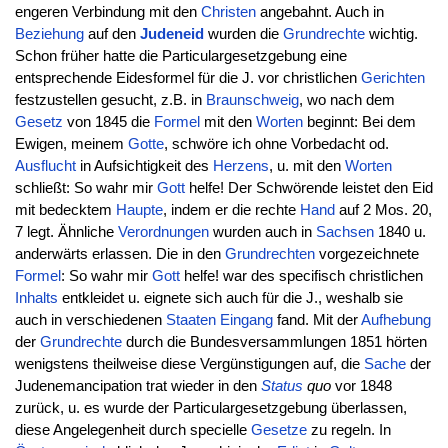
engeren Verbindung mit den
Christen
angebahnt. Auch in
Beziehung
auf den
Judeneid
wurden die
Grundrechte
wichtig.
Schon früher hatte die Particulargesetzgebung eine
entsprechende Eidesformel für die J. vor christlichen
Gerichten
festzustellen gesucht, z.B. in
Braunschweig
, wo nach dem
Gesetz
von 1845 die
Formel
mit den
Worten
beginnt: Bei dem
Ewigen, meinem
Gotte
, schwöre ich ohne Vorbedacht od.
Ausflucht
in Aufsichtigkeit des
Herzens
, u. mit den
Worten
schließt: So wahr mir
Gott
helfe! Der Schwörende leistet den Eid
mit bedecktem
Haupte
, indem er die rechte
Hand
auf 2 Mos. 20,
7 legt. Ähnliche
Verordnungen
wurden auch in
Sachsen
1840 u.
anderwärts erlassen. Die in den
Grundrechten
vorgezeichnete
Formel
: So wahr mir
Gott
helfe! war des specifisch christlichen
Inhalts
entkleidet u. eignete sich auch für die J., weshalb sie
auch in verschiedenen
Staaten
Eingang
fand. Mit der
Aufhebung
der
Grundrechte
durch die Bundesversammlungen 1851 hörten
wenigstens theilweise diese Vergünstigungen auf, die
Sache
der
Judenemancipation trat wieder in den
Status
quo
vor 1848
zurück, u. es wurde der Particulargesetzgebung überlassen,
diese Angelegenheit durch specielle
Gesetze
zu regeln. In