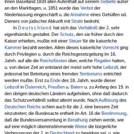
ihnen Baselland 1839 allen Aufenthalt auf seinem
Gebiete
außer
an den Markttagen, u. 1851 wurde das
Verbot
der
Niederlassung eingeschärft u. die
Annahme
eines Gehülfen od.
Dieners von jüdischer Abkunft mit
Strafe
bedroht.
In
Deutschland
hat sich das
Verhältniß
der J. sehr
eigenthümlich gestaltet. Der
Schutz
, den sie früher durch den
Kaiser erhielten, mußte mit einer
Steuer
für die kaiserliche
Kammer
bezahlt werden. Allein dieses kaiserliche
Vorrecht
ging
durch Privilegien u. durch die Reichsgesetzgebung im 16.
Jahrh. auf alle die
Reichsfürsten
über, welche
Regalien
hatten,
u. von dieser Zeit an entstand der meist sehr hohe
Leibzoll
, der
jedesmal bei Betretung eines fremden
Territoriums
entrichtet
werden mußte. Erst zu
Ende
des 18. Jahrh. wurde dieser
Leibzoll
in
Österreich
,
Preußen
u.
Baiern
u. zu Anfang des 19. in
den übrigen deutschen Ländern aufgehoben, ohne daß dadurch
das Schutzverhältniß selbst alterirt wurde. Nach
Auflösung
des
Deutschen
Reichs
schien auch für die J. eine bessere Zeit
einzutreten; die Bundesacte enthielt im Art. 16 die
Bestimmung
,
daß die Bundesversammlung in
Berathung
ziehen werde, wie
auf eine möglich übereinstimmende
Weise
die bürgerliche
Verbesserung der J. in
Deutschland
zu bewirken sei, u. wie