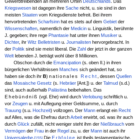
Gewerbtreibenden an mehreren Orten
Deutschlands
. Das
Kriegswesen
ist dagegen ihre
Sache
nicht, u. sie sind in den
meisten
Staaten
vom Kriegsdienste befreit. Bei ihrem
hervortretenden
Scharfsinn
hat es stets auf dem
Gebiet
der
Wissenschaften
, namentlich der
Medicin
u. Linguistik, berühmte
J. gegeben; ihre rege
Phantasie
hat unter ihnen
Musiker
u.
Dichter
, ihr
Witz
Belletristen
u.
Journalisten
hervorgebracht. In
der
Politik
sind sie meist liberal. Die
Zahl
der jetzt in der ganzen
Welt
lebenden J. beträgt wohl über 8 Millionen.
Obschon durch die
Emancipation
(s. oben II.) in ihren
bürgerlichen Verhältnissen
Manches
sich geändert hat, so
haben sie doch ihr
B
)
nationales
Recht
, dessen
Quellen
das
Mosaische
Gesetz
(s.
Hebräer
[Ant.]) u. der
Talmud
(s.d.)
sind, auch außerhalb
Palästina
beibehalten. Das
Ehebündniß
(vgl. Ehe) wird durch
Verlobung
schriftlich u.
vor
Zeugen
u. mit Auflegung einer Geldsumme, u. durch
Trauung
(s.u.
Hochzeit
) vollzogen. Der
Mann
erlangt ein
Recht
auf Alles, was die Ehefrau durch
Arbeit
erwirbt, od. was ihr auch
durch
Glück
zufällt, nicht weniger steht ihm der
Nießbrauch
vom
Vermögen
der
Frau
in der
Regel
zu, u. der
Mann
ist auch ihr
Universalerbe
.
Die
Erbfolge
ist theils testamentarische,
[155]