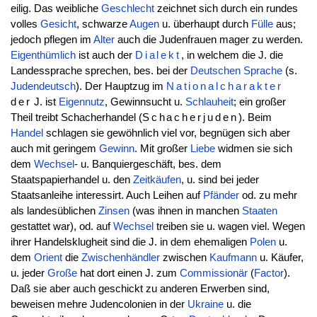
eilig. Das weibliche
Geschlecht
zeichnet sich durch ein rundes
volles
Gesicht
, schwarze
Augen
u. überhaupt durch
Fülle
aus;
jedoch pflegen im
Alter
auch die Judenfrauen mager zu werden.
Eigenthümlich
ist auch der
Dialekt
, in welchem die J. die
Landessprache sprechen, bes. bei der
Deutschen
Sprache
(s.
Judendeutsch
). Der Hauptzug im
Nationalcharakter
der
J. ist
Eigennutz
, Gewinnsucht u.
Schlauheit
; ein großer
Theil treibt Schacherhandel (
Schacherjuden
). Beim
Handel
schlagen sie gewöhnlich viel vor, begnügen sich aber
auch mit geringem
Gewinn
. Mit großer
Liebe
widmen sie sich
dem
Wechsel
- u. Banquiergeschäft, bes. dem
Staatspapierhandel u. den
Zeitkäufen
, u. sind bei jeder
Staatsanleihe interessirt. Auch Leihen auf
Pfänder
od. zu mehr
als landesüblichen
Zinsen
(was ihnen in manchen
Staaten
gestattet war), od. auf
Wechsel
treiben sie u. wagen viel. Wegen
ihrer Handelsklugheit sind die J. in dem ehemaligen
Polen
u.
dem
Orient
die
Zwischenhändler
zwischen
Kaufmann
u. Käufer,
u. jeder
Große
hat dort einen J. zum
Commissionär
(
Factor
).
Daß sie aber auch geschickt zu anderen Erwerben sind,
beweisen mehre Judencolonien in der
Ukraine
u. die