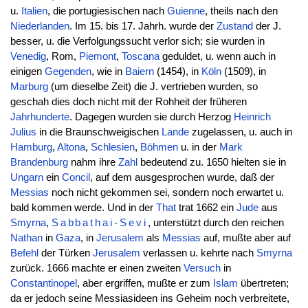
u.
Italien
, die portugiesischen nach
Guienne
, theils nach den
Niederlanden
. Im 15. bis 17. Jahrh. wurde der
Zustand
der J.
besser, u. die Verfolgungssucht verlor sich; sie wurden in
Venedig
, Rom,
Piemont
,
Toscana
geduldet, u. wenn auch in
einigen
Gegenden
, wie in
Baiern
(1454), in
Köln
(1509), in
Marburg
(um dieselbe Zeit) die J. vertrieben wurden, so
geschah dies doch nicht mit der Rohheit der früheren
Jahrhunderte
. Dagegen wurden sie durch Herzog
Heinrich
Julius
in die Braunschweigischen
Lande
zugelassen, u. auch in
Hamburg
,
Altona
,
Schlesien
,
Böhmen
u. in der
Mark
Brandenburg
nahm ihre
Zahl
bedeutend zu. 1650 hielten sie in
Ungarn
ein
Concil
, auf dem ausgesprochen wurde, daß der
Messias
noch nicht gekommen sei, sondern noch erwartet u.
bald kommen werde. Und in der
That
trat 1662 ein
Jude
aus
Smyrna
,
Sabbathai-Sevi
, unterstützt durch den reichen
Nathan
in
Gaza
, in
Jerusalem
als
Messias
auf, mußte aber auf
Befehl
der Türken
Jerusalem
verlassen u. kehrte nach
Smyrna
zurück. 1666 machte er einen zweiten
Versuch
in
Constantinopel
, aber ergriffen, mußte er zum
Islam
übertreten;
da er jedoch seine Messiasideen ins Geheim noch verbreitete,