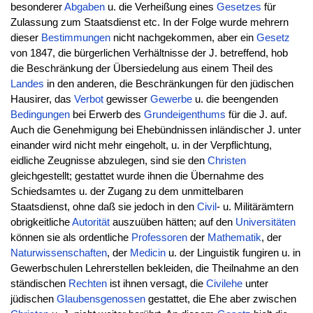
besonderer
Abgaben
u. die Verheißung eines
Gesetzes
für
Zulassung zum Staatsdienst etc. In der Folge wurde mehrern
dieser
Bestimmungen
nicht nachgekommen, aber ein
Gesetz
von 1847, die bürgerlichen Verhältnisse der J. betreffend, hob
die Beschränkung der Übersiedelung aus einem Theil des
Landes
in den anderen, die Beschränkungen für den jüdischen
Hausirer, das
Verbot
gewisser
Gewerbe
u. die beengenden
Bedingungen
bei Erwerb des
Grundeigenthums
für die J. auf.
Auch die Genehmigung bei Ehebündnissen inländischer J. unter
einander wird nicht mehr eingeholt, u. in der Verpflichtung,
eidliche Zeugnisse abzulegen, sind sie den
Christen
gleichgestellt; gestattet wurde ihnen die Übernahme des
Schiedsamtes u. der Zugang zu dem unmittelbaren
Staatsdienst, ohne daß sie jedoch in den
Civil
- u. Militärämtern
obrigkeitliche
Autorität
auszuüben hätten; auf den
Universitäten
können sie als ordentliche
Professoren
der
Mathematik
, der
Naturwissenschaften
, der
Medicin
u. der Linguistik fungiren u. in
Gewerbschulen Lehrerstellen bekleiden, die Theilnahme an den
ständischen
Rechten
ist ihnen versagt, die
Civilehe
unter
jüdischen
Glaubensgenossen
gestattet, die Ehe aber zwischen