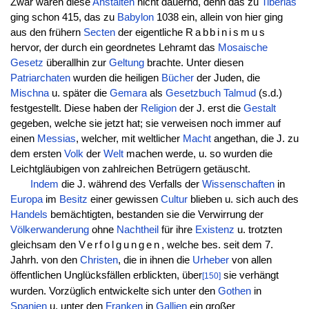
Zwar waren diese
Anstalten
nicht dauernd, denn das zu
Tiberias
ging schon 415, das zu
Babylon
1038 ein, allein von hier ging
aus den frühern
Secten
der eigentliche
Rabbinismus
hervor, der durch ein geordnetes Lehramt das
Mosaische
Gesetz
überallhin zur
Geltung
brachte. Unter diesen
Patriarchaten
wurden die heiligen
Bücher
der Juden, die
Mischna
u. später die
Gemara
als
Gesetzbuch
Talmud
(s.d.)
festgestellt. Diese haben der
Religion
der J. erst die
Gestalt
gegeben, welche sie jetzt hat; sie verweisen noch immer auf
einen
Messias
, welcher, mit weltlicher
Macht
angethan, die J. zu
dem ersten
Volk
der
Welt
machen werde, u. so wurden die
Leichtgläubigen von zahlreichen Betrügern getäuscht.
Indem
die J. während des Verfalls der
Wissenschaften
in
Europa
im
Besitz
einer gewissen
Cultur
blieben u. sich auch des
Handels
bemächtigten, bestanden sie die Verwirrung der
Völkerwanderung
ohne
Nachtheil
für ihre
Existenz
u. trotzten
gleichsam den
Verfolgungen
, welche bes. seit dem 7.
Jahrh. von den
Christen
, die in ihnen die
Urheber
von allen
öffentlichen Unglücksfällen erblickten, über
sie verhängt
[150]
wurden. Vorzüglich entwickelte sich unter den
Gothen
in
Spanien
u. unter den
Franken
in
Gallien
ein großer