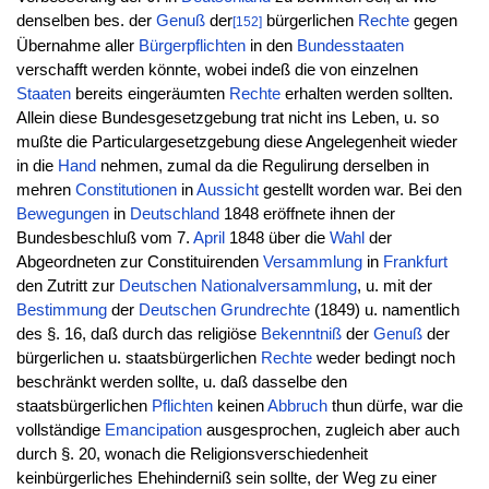
denselben bes. der
Genuß
der
bürgerlichen
Rechte
gegen
[152]
Übernahme aller
Bürgerpflichten
in den
Bundesstaaten
verschafft werden könnte, wobei indeß die von einzelnen
Staaten
bereits eingeräumten
Rechte
erhalten werden sollten.
Allein diese Bundesgesetzgebung trat nicht ins Leben, u. so
mußte die Particulargesetzgebung diese Angelegenheit wieder
in die
Hand
nehmen, zumal da die Regulirung derselben in
mehren
Constitutionen
in
Aussicht
gestellt worden war. Bei den
Bewegungen
in
Deutschland
1848 eröffnete ihnen der
Bundesbeschluß vom 7.
April
1848 über die
Wahl
der
Abgeordneten zur Constituirenden
Versammlung
in
Frankfurt
den Zutritt zur
Deutschen
Nationalversammlung
, u. mit der
Bestimmung
der
Deutschen
Grundrechte
(1849) u. namentlich
des §. 16, daß durch das religiöse
Bekenntniß
der
Genuß
der
bürgerlichen u. staatsbürgerlichen
Rechte
weder bedingt noch
beschränkt werden sollte, u. daß dasselbe den
staatsbürgerlichen
Pflichten
keinen
Abbruch
thun dürfe, war die
vollständige
Emancipation
ausgesprochen, zugleich aber auch
durch §. 20, wonach die Religionsverschiedenheit
keinbürgerliches Ehehinderniß sein sollte, der Weg zu einer