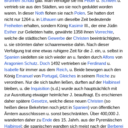
Brunnen
Schuld
gab. Man verfolgte sie mit
Feuer
u.
Schwert
u.
vertrieb sie aus den Städten, wo sie noch geduldet worden
waren. In dieser
Noth
flohen sie nach
Polen
. Sie hatten dort
nicht nur 1264 u. in
Lithauen
um dieselbe Zeit bedeutende
Freiheiten
erhalten, sondern König
Kasimir
III., der eine Jüdin
Esther
zur Geliebten hatte, gewährte 1358 ihnen
Vorrechte
,
welche die städtischen
Gewerbe
der
Christen
beeinträchtigten,
u. sie strömten daher schaarenweise dahin. Nach dieser
Verfolgung trat eine etwas ruhigere Zeit für die J. ein, u. selbst in
Spanien
siedelten sie sich wieder an u. fanden durch
Alfons
von
Aragonien
Schutz
.
Doch
1492 vertrieben sie
Ferdinand
u.
Isabelle
für immer aus dem
Reich
, u. Beide bewogen auch den
König
Emanuel
von
Portugal
,
Gleiches
in seinem
Reiche
zu
verordnen. Nur die sich taufen ließen, durften auf der
Halbinsel
bleiben, u. die
Inquisition
(s.d.) wurde auch hauptsächlich mit
zur Ausrottung etwaiger heimlicher J. beauftragt. Es erschienen
daher spätere
Gesetze
, welche diese neuen
Christen
(so
heißen diese Bekehrten noch jetzt in
Spanien
) von öffentlichen
Ämtern ausschlossen u. sonst beschränkten. Über 400,000 J.
wanderten daher zu
Ende
des 15. Jahrh. aus der Pyrenäischen
Halbinsel
; die spanischen wandten sich meist nach der
Berberei