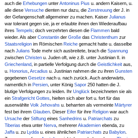
auch die
Erhebungen
unter
Antoninus
Pius
u. andern Kaisern, u.
alle diese
Versuche
dienten nur dazu, die
Zerstreuung
der J. in
der Gefangenschaft allgemeiner zu machen. Kaiser
Julianus
war tolerant gegen sie, ja er erlaubte ihnen den Wiederaufbau
ihres
Tempels
; doch verzehrten diesen die
Flammen
bald
wieder. Als aber
Constantin
der
Große
das
Christenthum
zur
Staatsreligion
im Römischen
Reiche
gemacht hatte u. dasselbe
nach
Julians
Tode mehr sich ausbreitete, brach die
Spannung
zwischen
Christen
u. Juden oft, wie z.B. unter Justinian II. in
Griechenland
, in partielle Verfolgung durch die
Geistlichkeit
aus,
u.
Honorius
,
Arcadius
u. Justinian nahmen die zu ihren
Gunsten
gegebenen
Gesetze
nach u. nach zurück. Auch anderwärts,
namentlich in
Persien
, unter König
Sapor
250 hatten die J.
blutige Verfolgungen zu leiden. Ihr
Unglück
bezeichneten sie als
ein
Strafgericht
Gottes
, hielten sich aber fort u. fort für das
auserwählte
Volk
Jehovahs
u. beharrten als vermeinte
Märtyrer
fest bei ihrem
Glauben
. Dieser
Eifer
für ihre
Religion
war auch
Ursache
der
Stiftung
eines
Sanhedrins
u.
Patriarchats
zu
Tiberias
etwa unter
Nerva
, mehrerer
Akademien
ebenda, zu
Jaffa
u. zu
Lydda
u. eines ähnlichen
Patriarchats
zu
Babylon
.