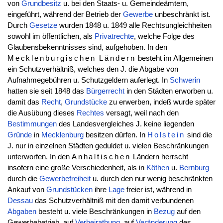
von
Grundbesitz
u. bei den Staats- u. Gemeindeämtern,
eingeführt, während der Betrieb der
Gewerbe
unbeschränkt ist.
Durch
Gesetze
wurden 1848 u. 1849 alle Rechtsungleichheiten
sowohl im öffentlichen, als
Privatrechte
, welche Folge des
Glaubensbekenntnisses sind, aufgehoben. In den
Mecklenburgischen Ländern
besteht im Allgemeinen
ein Schutzverhältniß, welches den J. die Abgabe von
Aufnahmegebühren u. Schutzgeldern auferlegt. In
Schwerin
hatten sie seit 1848 das
Bürgerrecht
in den Städten erworben u.
damit das
Recht
,
Grundstücke
zu erwerben, indeß wurde später
die Ausübung dieses
Rechtes
versagt, weil nach den
Bestimmungen
des Landesvergleiches J. keine liegenden
Gründe
in
Mecklenburg
besitzen dürfen. In
Holstein
sind die
J. nur in einzelnen Städten geduldet u. vielen Beschränkungen
unterworfen. In den
Anhaltischen
Ländern herrscht
insofern eine große Verschiedenheit, als in
Köthen
u.
Bernburg
durch die
Gewerbefreiheit
u. durch den nur wenig beschränkten
Ankauf von
Grundstücken
ihre
Lage
freier ist, während in
Dessau
das Schutzverhältniß mit den damit verbundenen
Abgaben
besteht u. viele Beschränkungen in
Bezug
auf den
Gewerbebetrieb, auf
Verheirathung
, auf
Veränderung
des