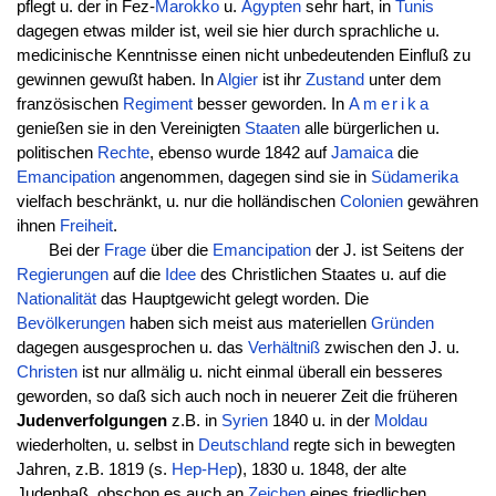
pflegt u. der in Fez-
Marokko
u.
Ägypten
sehr hart, in
Tunis
dagegen etwas milder ist, weil sie hier durch sprachliche u.
medicinische Kenntnisse einen nicht unbedeutenden Einfluß zu
gewinnen gewußt haben. In
Algier
ist ihr
Zustand
unter dem
französischen
Regiment
besser geworden. In
Amerika
genießen sie in den Vereinigten
Staaten
alle bürgerlichen u.
politischen
Rechte
, ebenso wurde 1842 auf
Jamaica
die
Emancipation
angenommen, dagegen sind sie in
Südamerika
vielfach beschränkt, u. nur die holländischen
Colonien
gewähren
ihnen
Freiheit
.
Bei der
Frage
über die
Emancipation
der J. ist Seitens der
Regierungen
auf die
Idee
des Christlichen Staates u. auf die
Nationalität
das Hauptgewicht gelegt worden. Die
Bevölkerungen
haben sich meist aus materiellen
Gründen
dagegen ausgesprochen u. das
Verhältniß
zwischen den J. u.
Christen
ist nur allmälig u. nicht einmal überall ein besseres
geworden, so daß sich auch noch in neuerer Zeit die früheren
Judenverfolgungen
z.B. in
Syrien
1840 u. in der
Moldau
wiederholten, u. selbst in
Deutschland
regte sich in bewegten
Jahren, z.B. 1819 (s.
Hep-Hep
), 1830 u. 1848, der alte
Judenhaß, obschon es auch an
Zeichen
eines friedlichen,