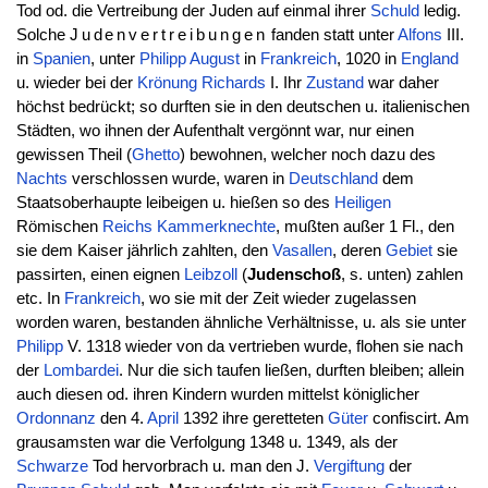
Tod od. die Vertreibung der Juden auf einmal ihrer
Schuld
ledig.
Solche
Judenvertreibungen
fanden statt unter
Alfons
III.
in
Spanien
, unter
Philipp
August
in
Frankreich
, 1020 in
England
u. wieder bei der
Krönung
Richards
I. Ihr
Zustand
war daher
höchst bedrückt; so durften sie in den deutschen u. italienischen
Städten, wo ihnen der Aufenthalt vergönnt war, nur einen
gewissen Theil (
Ghetto
) bewohnen, welcher noch dazu des
Nachts
verschlossen wurde, waren in
Deutschland
dem
Staatsoberhaupte leibeigen u. hießen so des
Heiligen
Römischen
Reichs
Kammerknechte
, mußten außer 1 Fl., den
sie dem Kaiser jährlich zahlten, den
Vasallen
, deren
Gebiet
sie
passirten, einen eignen
Leibzoll
(
Judenschoß
, s. unten) zahlen
etc. In
Frankreich
, wo sie mit der Zeit wieder zugelassen
worden waren, bestanden ähnliche Verhältnisse, u. als sie unter
Philipp
V. 1318 wieder von da vertrieben wurde, flohen sie nach
der
Lombardei
. Nur die sich taufen ließen, durften bleiben; allein
auch diesen od. ihren Kindern wurden mittelst königlicher
Ordonnanz
den 4.
April
1392 ihre geretteten
Güter
confiscirt. Am
grausamsten war die Verfolgung 1348 u. 1349, als der
Schwarze
Tod hervorbrach u. man den J.
Vergiftung
der