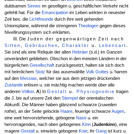
duldsamen
Sinnes
im geselligen u. geschäftlichen Verkehr nicht
gefehlt hat. Für die
Emancipation
im Leben wirkten in neuester
Zeit bes. die
Lichtfreunde
durch ihre weit gehenden
Unionsplane, während die strengeren
Theologen
gegen dieses
Nivellirungssystem sich erklärten.
III. Die
Juden der gegenwärtigen Zeit nach
Sitten
,
Gebräuchen
,
Charakter
u.
Lebensart
.
Sie sind als eine Reliquie der alten
Hebräer
(s.d.) im Ganzen
unverändert geblieben. Obschon in den meisten Ländern in der
bürgerlichen
Gesellschaft
zurückgesetzt, halten sie sich doch
mit heimlichem
Stolz
für das auserwählte
Volk
Gottes
u. harren
auf den
Messias
, welcher sie aus dem jetzigen drückenden
Zustande
erlösen u. sie mächtig machen werde über alle
anderen
Völker
.
A
) In
Gestalt
u.
Physiognomie
tragen
die J. bis auf unsere Zeit den
Stempel
der orientalischen
Abkunft. Die Männer haben glänzend schwarze (zuweilen
rothe), an der Seite gelockte
Haare
, feuerige schwarze
Augen
,
eine weit hervorstehende, gebogene
Nase
u. ein
hervorragendes, nach oben gebogenes
Kinn
(
Judenkinn
), eine
magere
Gestalt
u. einwärts gebogene
Knie
; ihr
Gang
ist kurz u.