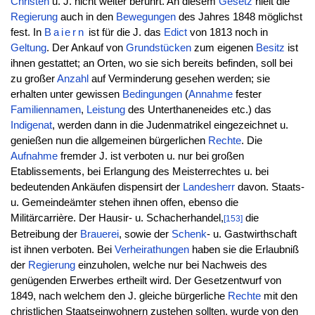
Christen
u. J. nicht weiter berührt. An diesem
Gesetz
hielt die
Regierung
auch in den
Bewegungen
des Jahres 1848 möglichst
fest. In
Baiern
ist für die J. das
Edict
von 1813 noch in
Geltung
. Der Ankauf von
Grundstücken
zum eigenen
Besitz
ist
ihnen gestattet; an Orten, wo sie sich bereits befinden, soll bei
zu großer
Anzahl
auf Verminderung gesehen werden; sie
erhalten unter gewissen
Bedingungen
(
Annahme
fester
Familiennamen
,
Leistung
des Unterthaneneides etc.) das
Indigenat
, werden dann in die Judenmatrikel eingezeichnet u.
genießen nun die allgemeinen bürgerlichen
Rechte
. Die
Aufnahme
fremder J. ist verboten u. nur bei großen
Etablissements, bei Erlangung des Meisterrechtes u. bei
bedeutenden Ankäufen dispensirt der
Landesherr
davon. Staats-
u. Gemeindeämter stehen ihnen offen, ebenso die
Militärcarrière. Der Hausir- u. Schacherhandel,
die
[153]
Betreibung der
Brauerei
, sowie der
Schenk
- u. Gastwirthschaft
ist ihnen verboten. Bei
Verheirathungen
haben sie die Erlaubniß
der
Regierung
einzuholen, welche nur bei Nachweis des
genügenden Erwerbes ertheilt wird. Der Gesetzentwurf von
1849, nach welchem den J. gleiche bürgerliche
Rechte
mit den
christlichen Staatseinwohnern zustehen sollten, wurde von den