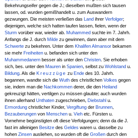
Bekehrungseifer gegen die J.; dieselben mußten sich tausen
lassen, od. wurden gemißhandelt u. zum Auswandern
gezwungen. Die meisten verließen das
Land
ihrer
Verfolger
;
diejenigen, welche sich hatten taufen lassen, fielen, wenn der
Sturm
vorüber war, wieder ab.
Muhammed
suchte im 7. Jahrh.
Anfangs die J. durch
Milde
zu gewinnen, dann aber mit dem
Schwerte
zu bekehren. Unter dem
Khalifen
Almansor
bekamen
sie mehr
Freiheiten
u. befanden sich unter den
Muhammedanern
besser als unter den
Christen
. Sie erhoben
sich, bes. unter den
Mauren
in
Spanien
, selbst zu
Wohlstand
u.
Bildung
. Als die
Kreuzzüge
zu
Ende
des 10. Jahrh.
begannen, wandte sich die
Wuth
des christlichen
Volkes
gegen
sie, indem man die
Nachkommen
derer, die den
Heiland
gekreuzigt hätten, vertilgen zu müssen glaubte; auch wurden
ihnen allerhand
Unthaten
zugeschrieben,
Diebstahl
u.
Ermordung
christlicher Kinder,
Vergiftung
der
Brunnen
,
Bezauberungen
von
Menschen
u.
Vieh
etc. Fürsten u.
Vornehme begünstigten oft diese Verfolgungen; denn da die J.
fast im alleinigen
Besitze
des
Geldes
waren u. dasselbe zu
hohen
Zinsen
ausliehen, so wurden oft die
Großen
durch den