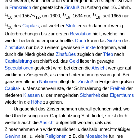
erschweren, wohl aber auch vorübergehend zu steigen. So war
in
Frankreich
der gesetzliche
Zinsfuß
zu Anfang des 16. Jahrh.
1
1
1
1
/
seit 1567
/
, um 1600,
/
, 1634 nur,
/
, seit 1665 nur
10
12
16
18
1
/
des
Capitals
, auf welcher
Stufe
er sich dann mit wenig
20
Unterbrechungen bis zur ersten
Revolution
hielt, welche ihn
wieder bedeutend emporschnellte.
Doch
kann das
Sinken
des
Zinsfußes
nur bis zu einem gewissen
Punkte
fortgehen, weil
durch die Niedrigkeit des
Zinsfußes
zugleich der
Trieb
nach
Capitalisirung
erschlafft od. das
Geld
lieber in gewagte
Speculationen
gesteckt wird, bei denen die
Absicht
weniger auf
wirklichen Zinsgenuß, als einen Unternehmergewinn geht. Bei
ganz verfallenen
Nationen
pflegt der
Zinsfuß
in Folge der großen
Capital
- u. Menschenverluste, der Schmälerung der
Freiheit
der
niederen
Klassen
u. der mangelnden
Sicherheit
des
Eigenthums
wieder in die
Höhe
zu gehen.
Ungeachtet das Zinsennehmen überall gefunden wird, wo
die Überlassung einer Capitalnutzung Statt findet, so ist doch
vielfach auch die
Ansicht
aufgestellt worden, daß das
Zinsennehmen ein widernatürlicher u. deshalb unrechtmäßiger
Gewinn
sei, u. viele
Religionen
, z.B. die
Mosaische
für ihre