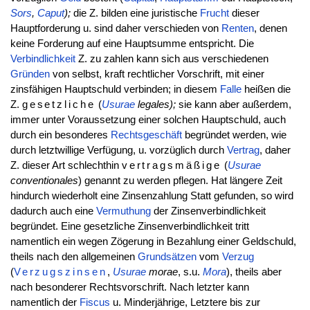
Sors
,
Caput
);
die Z. bilden eine juristische
Frucht
dieser
Hauptforderung u. sind daher verschieden von
Renten
, denen
keine Forderung auf eine Hauptsumme entspricht. Die
Verbindlichkeit
Z. zu zahlen kann sich aus verschiedenen
Gründen
von selbst, kraft rechtlicher Vorschrift, mit einer
zinsfähigen Hauptschuld verbinden; in diesem
Falle
heißen die
Z.
gesetzliche
(
Usurae
legales);
sie kann aber außerdem,
immer unter Voraussetzung einer solchen Hauptschuld, auch
durch ein besonderes
Rechtsgeschäft
begründet werden, wie
durch letztwillige Verfügung, u. vorzüglich durch
Vertrag
, daher
Z. dieser Art schlechthin
vertragsmäßige
(
Usurae
conventionales
) genannt zu werden pflegen. Hat längere Zeit
hindurch wiederholt eine Zinsenzahlung Statt gefunden, so wird
dadurch auch eine
Vermuthung
der Zinsenverbindlichkeit
begründet. Eine gesetzliche Zinsenverbindlichkeit tritt
namentlich ein wegen Zögerung in Bezahlung einer Geldschuld,
theils nach den allgemeinen
Grundsätzen
vom
Verzug
(
Verzugszinsen
,
Usurae
morae
, s.u.
Mora
), theils aber
nach besonderer Rechtsvorschrift. Nach letzter kann
namentlich der
Fiscus
u. Minderjährige, Letztere bis zur