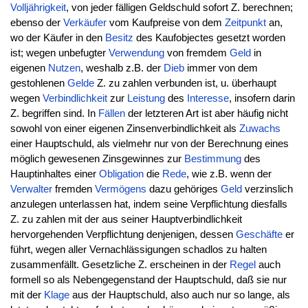
Volljährigkeit
, von jeder fälligen Geldschuld sofort Z. berechnen;
ebenso der
Verkäufer
vom Kaufpreise von dem
Zeitpunkt
an,
wo der Käufer in den
Besitz
des Kaufobjectes gesetzt worden
ist; wegen unbefugter
Verwendung
von fremdem
Geld
in
eigenen
Nutzen
, weshalb z.B. der
Dieb
immer von dem
gestohlenen
Gelde
Z. zu zahlen verbunden ist, u. überhaupt
wegen
Verbindlichkeit
zur
Leistung
des
Interesse
, insofern darin
Z. begriffen sind. In
Fällen
der letzteren Art ist aber häufig nicht
sowohl von einer eigenen Zinsenverbindlichkeit als
Zuwachs
einer Hauptschuld, als vielmehr nur von der Berechnung eines
möglich gewesenen Zinsgewinnes zur
Bestimmung
des
Hauptinhaltes einer
Obligation
die
Rede
, wie z.B. wenn der
Verwalter
fremden
Vermögens
dazu gehöriges
Geld
verzinslich
anzulegen unterlassen hat, indem seine Verpflichtung diesfalls
Z. zu zahlen mit der aus seiner Hauptverbindlichkeit
hervorgehenden Verpflichtung denjenigen, dessen
Geschäfte
er
führt, wegen aller Vernachlässigungen schadlos zu halten
zusammenfällt. Gesetzliche Z. erscheinen in der
Regel
auch
formell so als Nebengegenstand der Hauptschuld, daß sie nur
mit der
Klage
aus der Hauptschuld, also auch nur so lange, als