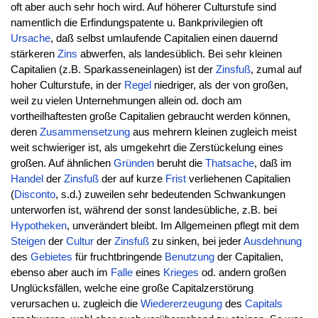
oft aber auch sehr hoch wird. Auf höherer Culturstufe sind
namentlich die Erfindungspatente u. Bankprivilegien oft
Ursache
, daß selbst umlaufende Capitalien einen dauernd
stärkeren
Zins
abwerfen, als landesüblich. Bei sehr kleinen
Capitalien (z.B. Sparkasseneinlagen) ist der
Zinsfuß
, zumal auf
hoher Culturstufe, in der
Regel
niedriger, als der von großen,
weil zu vielen Unternehmungen allein od. doch am
vortheilhaftesten große Capitalien gebraucht werden können,
deren
Zusammensetzung
aus mehrern kleinen zugleich meist
weit schwieriger ist, als umgekehrt die Zerstückelung eines
großen. Auf ähnlichen
Gründen
beruht die
Thatsache
, daß im
Handel
der
Zinsfuß
der auf kurze
Frist
verliehenen Capitalien
(
Disconto
, s.d.) zuweilen sehr bedeutenden Schwankungen
unterworfen ist, während der sonst landesübliche, z.B. bei
Hypotheken
, unverändert bleibt. Im Allgemeinen pflegt mit dem
Steigen
der
Cultur
der
Zinsfuß
zu sinken, bei jeder
Ausdehnung
des
Gebietes
für fruchtbringende
Benutzung
der Capitalien,
ebenso aber auch im
Falle
eines
Krieges
od. andern großen
Unglücksfällen, welche eine große Capitalzerstörung
verursachen u. zugleich die
Wiedererzeugung
des
Capitals