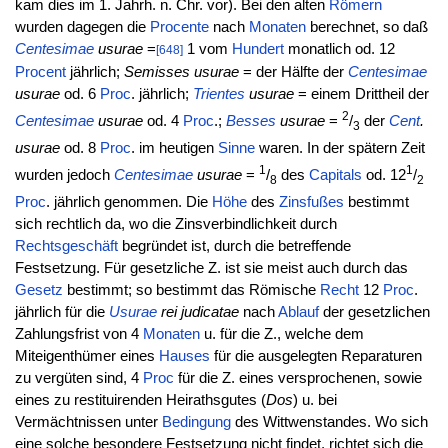
kam dies im 1. Jahrh. n. Chr. vor). Bei den alten
Römern
wurden dagegen die
Procente
nach
Monaten
berechnet, so daß
Centesimae
usurae
=
1 vom
Hundert
monatlich od. 12
[648]
Procent
jährlich;
Semisses usurae
= der Hälfte der
Centesimae
usurae
od. 6
Proc
. jährlich;
Trientes
usurae
= einem Drittheil der
2
Centesimae
usurae
od. 4
Proc
.;
Besses
usurae
=
/
der
Cent
.
3
usurae
od. 8
Proc
. im heutigen
Sinne
waren. In der spätern Zeit
1
1
wurden jedoch
Centesimae
usurae
=
/
des
Capitals
od. 12
/
8
2
Proc
. jährlich genommen. Die
Höhe
des
Zinsfußes
bestimmt
sich rechtlich da, wo die Zinsverbindlichkeit durch
Rechtsgeschäft
begründet ist, durch die betreffende
Festsetzung. Für gesetzliche Z. ist sie meist auch durch das
Gesetz
bestimmt; so bestimmt das Römische
Recht
12
Proc
.
jährlich für die
Usurae
rei judicatae
nach
Ablauf
der gesetzlichen
Zahlungsfrist von 4
Monaten
u. für die Z., welche dem
Miteigenthümer eines
Hauses
für die ausgelegten Reparaturen
zu vergüten sind, 4
Proc
für die Z. eines versprochenen, sowie
eines zu restituirenden Heirathsgutes (
Dos
) u. bei
Vermächtnissen unter
Bedingung
des Wittwenstandes. Wo sich
eine solche besondere Festsetzung nicht findet, richtet sich die