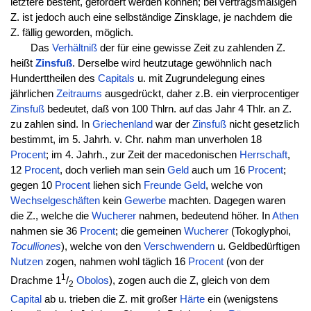
letztere besteht, gefordert werden können; bei vertragsmäßigen
Z. ist jedoch auch eine selbständige Zinsklage, je nachdem die
Z. fällig geworden, möglich.
Das
Verhältniß
der für eine gewisse Zeit zu zahlenden Z.
heißt
Zinsfuß
. Derselbe wird heutzutage gewöhnlich nach
Hunderttheilen des
Capitals
u. mit Zugrundelegung eines
jährlichen
Zeitraums
ausgedrückt, daher z.B. ein vierprocentiger
Zinsfuß
bedeutet, daß von 100 Thlrn. auf das Jahr 4 Thlr. an Z.
zu zahlen sind. In
Griechenland
war der
Zinsfuß
nicht gesetzlich
bestimmt, im 5. Jahrh. v. Chr. nahm man unverholen 18
Procent
; im 4. Jahrh., zur Zeit der macedonischen
Herrschaft
,
12
Procent
, doch verlieh man sein
Geld
auch um 16
Procent
;
gegen 10
Procent
liehen sich
Freunde
Geld
, welche von
Wechselgeschäften
kein
Gewerbe
machten. Dagegen waren
die Z., welche die
Wucherer
nahmen, bedeutend höher. In
Athen
nahmen sie 36
Procent
; die gemeinen
Wucherer
(Tokoglyphoi,
Toculliones
), welche von den
Verschwendern
u. Geldbedürftigen
Nutzen
zogen, nahmen wohl täglich 16
Procent
(von der
1
Drachme 1
/
Obolos
), zogen auch die Z, gleich von dem
2
Capital
ab u. trieben die Z. mit großer
Härte
ein (wenigstens