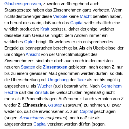
Glaubensgenossen
, zuweilen vorübergehend auch
Staatsgesetze haben das Zinsennehmen ganz verboten. Wenn
nichtsdestoweniger diese
Verbote
keine
Macht
behalten haben,
so beruht dies darin, daß auch das
Capital
wirthschaftlich eine
wirklich productive
Kraft
besitzt u. daher derjenige, welcher
dasselbe zum Genusse hingibt, dem Andern immer ein
wirkliches
Opfer
bringt, für welches er ein entsprechendes
Entgeld zu beanspruchen berechtigt ist. Als ein Überbleibsel der
unrichtigen
Ansicht
von der Unrechtmäßigkeit des
Zinsennehmens sind aber doch auch noch in den meisten
neueren
Staaten
die
Zinsentaxen
geblieben, nach denen Z. nur
bis zu einem gewissen Maß genommen werden dürfen, so daß
die Überschreitung od.
Umgehung
der
Taxe
als rechtsungültig
angesehen u. als
Wucher
(s.d.) bestraft wird. Nach
Gemeinem
Rechte
darf der
Zinsfuß
bei Geldschulden regelmäßig nicht
mehr als 6 Procentbetragen. Außerdem ist auch verboten von Z.
wieder Z. (
Zinseszins
,
Usurae
usurarum
) zu nehmen, u. zwar
weder so, daß die erwachsenen Z. zum
Capital
geschlagen
(sogen.
Anatocismus
conjunctus
), noch daß sie als
abgesondertes
Capital
verzinst werden dürfen (sogen.