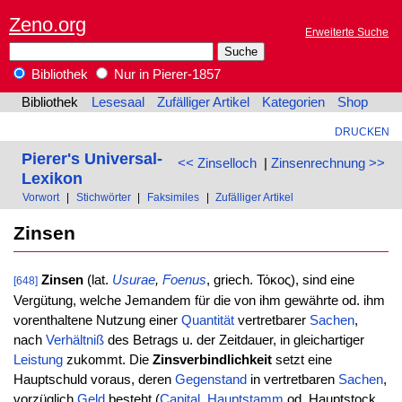
Zeno.org
Erweiterte Suche
Bibliothek
Nur in Pierer-1857
Bibliothek
Lesesaal
Zufälliger Artikel
Kategorien
Shop
DRUCKEN
Pierer's Universal-
<< Zinselloch
|
Zinsenrechnung >>
Lexikon
Vorwort
|
Stichwörter
|
Faksimiles
|
Zufälliger Artikel
Zinsen
Zinsen
(lat.
Usurae
,
Foenus
, griech. Τόκος), sind eine
[648]
Vergütung, welche Jemandem für die von ihm gewährte od. ihm
vorenthaltene Nutzung einer
Quantität
vertretbarer
Sachen
,
nach
Verhältniß
des Betrags u. der Zeitdauer, in gleichartiger
Leistung
zukommt. Die
Zinsverbindlichkeit
setzt eine
Hauptschuld voraus, deren
Gegenstand
in vertretbaren
Sachen
,
vorzüglich
Geld
besteht (
Capital
,
Hauptstamm
od. Hauptstock,