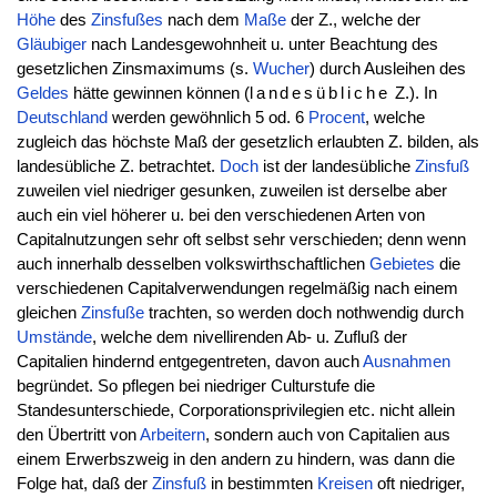
Höhe
des
Zinsfußes
nach dem
Maße
der Z., welche der
Gläubiger
nach Landesgewohnheit u. unter Beachtung des
gesetzlichen Zinsmaximums (s.
Wucher
) durch Ausleihen des
Geldes
hätte gewinnen können (
landesübliche
Z.). In
Deutschland
werden gewöhnlich 5 od. 6
Procent
, welche
zugleich das höchste Maß der gesetzlich erlaubten Z. bilden, als
landesübliche Z. betrachtet.
Doch
ist der landesübliche
Zinsfuß
zuweilen viel niedriger gesunken, zuweilen ist derselbe aber
auch ein viel höherer u. bei den verschiedenen Arten von
Capitalnutzungen sehr oft selbst sehr verschieden; denn wenn
auch innerhalb desselben volkswirthschaftlichen
Gebietes
die
verschiedenen Capitalverwendungen regelmäßig nach einem
gleichen
Zinsfuße
trachten, so werden doch nothwendig durch
Umstände
, welche dem nivellirenden Ab- u. Zufluß der
Capitalien hindernd entgegentreten, davon auch
Ausnahmen
begründet. So pflegen bei niedriger Culturstufe die
Standesunterschiede, Corporationsprivilegien etc. nicht allein
den Übertritt von
Arbeitern
, sondern auch von Capitalien aus
einem Erwerbszweig in den andern zu hindern, was dann die
Folge hat, daß der
Zinsfuß
in bestimmten
Kreisen
oft niedriger,