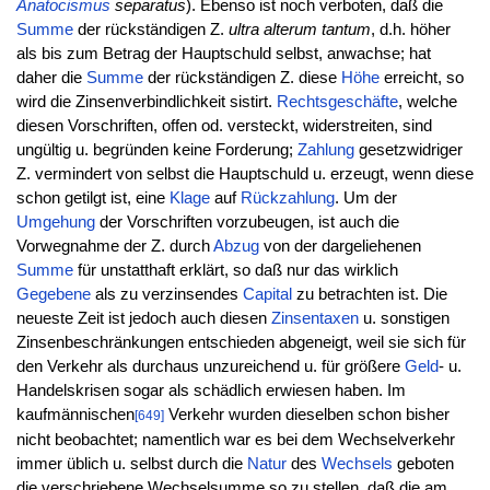
Anatocismus
separatus
). Ebenso ist noch verboten, daß die
Summe
der rückständigen Z.
ultra alterum tantum
, d.h. höher
als bis zum Betrag der Hauptschuld selbst, anwachse; hat
daher die
Summe
der rückständigen Z. diese
Höhe
erreicht, so
wird die Zinsenverbindlichkeit sistirt.
Rechtsgeschäfte
, welche
diesen Vorschriften, offen od. versteckt, widerstreiten, sind
ungültig u. begründen keine Forderung;
Zahlung
gesetzwidriger
Z. vermindert von selbst die Hauptschuld u. erzeugt, wenn diese
schon getilgt ist, eine
Klage
auf
Rückzahlung
. Um der
Umgehung
der Vorschriften vorzubeugen, ist auch die
Vorwegnahme der Z. durch
Abzug
von der dargeliehenen
Summe
für unstatthaft erklärt, so daß nur das wirklich
Gegebene
als zu verzinsendes
Capital
zu betrachten ist. Die
neueste Zeit ist jedoch auch diesen
Zinsentaxen
u. sonstigen
Zinsenbeschränkungen entschieden abgeneigt, weil sie sich für
den Verkehr als durchaus unzureichend u. für größere
Geld
- u.
Handelskrisen sogar als schädlich erwiesen haben. Im
kaufmännischen
Verkehr wurden dieselben schon bisher
[649]
nicht beobachtet; namentlich war es bei dem Wechselverkehr
immer üblich u. selbst durch die
Natur
des
Wechsels
geboten
die verschriebene Wechselsumme so zu stellen, daß die am