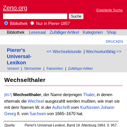
Zeno.org
Erweiterte Suche
Bibliothek
Nur in Pierer-1857
Bibliothek
Lesesaal
Zufälliger Artikel
Kategorien
Shop
DRUCKEN
Pierer's
<< Wechselstunde
|
Wechselunfähig >>
Universal-
Lexikon
Vorwort
|
Stichwörter
|
Faksimiles
|
Zufälliger Artikel
Wechselthaler
Wechselthaler
, der Name derjenigen
Thaler
, in denen
[957]
ehemals die
Wechsel
ausgezahlt werden mußten, wie man sie
mit dem Namen W. in der
Aufschrift
vom
Kurfürsten
Johann
Georg
II. von
Sachsen
von 1665–1670 hat.
Quelle:
Pierer's Universal-Lexikon, Band 18. Altenburg 1864, S. 957.