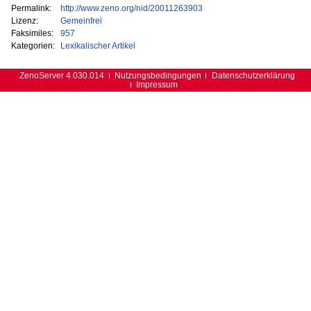
Permalink:
http://www.zeno.org/nid/20011263903
Lizenz:
Gemeinfrei
Faksimiles:
957
Kategorien:
Lexikalischer Artikel
ZenoServer 4.030.014
Nutzungsbedingungen
Datenschutzerklärung
Impressum