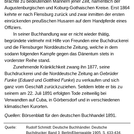
brachte zu bedeutenden Männern jener Zeit, namentlich der
Augustenburgischen und Koburg-Gothaischen Kreise. Erst 1864
kehrte er nach Flensburg zurück und zwar inmitten der ersten
einrückenden preußischen Husaren auf dem Handpferde eines
Offiziers.
In seiner Buchhandlung war er nicht wieder thätig,
begründete vielmehr mit Hilfe von Freunden eine Buchdruckerei
und die Flensburger Norddeutsche Zeitung, welche in dem
sodann folgenden Kampfe gegen das Dänentum stets in
vorderster Reihe stand.
Zunehmende Kränklichkeit zwang ihn 1877, seine
Buchdruckerei und die Norddeutsche Zeitung an
Gebrüder
Funke
(
Eduard
und
Gottfried Funke
) zu verkaufen und sich
ganz vom Geschäft zurückzuziehen. Seitdem lebte er bis zu
seinem am 22. Juli 1891 erfolgten Tode zeitweilig bei
Verwandten auf Cuba, in Görbersdorf und in verschiedenen
klimatischen Kurorten.
Quellen
: Börsenblatt für den deutschen Buchhandel 1891.
Quelle:
Rudolf Schmidt: Deutsche Buchhändler. Deutsche
Buchdrucker. Band 3. Berlin/Eberswalde 1905, S. 433-434.