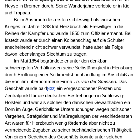
Heyse in Bremen durch. Seine Wanderjahre verlebte er in Kiel
und Troppau.
Beim Ausbruch des ersten schleswig-holsteinischen
Krieges im Jahre 1848 trat Herzbruch als Freiwilliger in die
Reihen der Kämpfer und wurde 1850 zum Offizier ernannt. Bei
Idstedt wurde er durch einen Kolbenschlag auf die Schulter
anscheinend nicht schwer verwundet, hatte aber als Folge
davon lebenslanges Siechtum zu tragen.
Im Mai 1854 begründete er unter den denkbar
schwierigsten Verhältnissen seine Selbständigkeit in Flensburg
durch Eröffnung einer Sortimentsbuchhandlung im Anschluß an
die von ihm übernommene Firma
Th. van der Smissen
. Das
Geschäft wurde bald
ein vorgeschobener Posten und
[433]
Zentralpunkt für die deutschen Bestrebungen in Schleswig-
Holstein und war als solcher den dänischen Gewalthabern ein
Dorn im Auge. Gerichtliche Untersuchungen wegen politischer
Vergehen, Strafgelder und Maßregelungen der veschiedensten
Art waren für Herzbruch wenig fördernde aber nicht zu
vermeidende Zugaben zu seiner buchhändlerischen Thätigkeit.
Von einem Gedeihen des Geschäfts konnte unter solchen