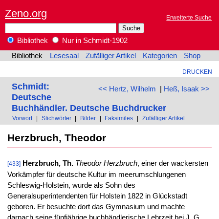
Zeno.org
Erweiterte Suche
Bibliothek
Nur in Schmidt-1902
Bibliothek
Lesesaal
Zufälliger Artikel
Kategorien
Shop
DRUCKEN
Schmidt:
<< Hertz, Wilhelm
|
Heß, Isaak >>
Deutsche
Buchhändler. Deutsche Buchdrucker
Vorwort
|
Stichwörter
|
Bilder
|
Faksimiles
|
Zufälliger Artikel
Herzbruch, Theodor
Herzbruch, Th.
Theodor Herzbruch
, einer der wackersten
[433]
Vorkämpfer für deutsche Kultur im meerumschlungenen
Schleswig-Holstein, wurde als Sohn des
Generalsuperintendenten für Holstein 1822 in Glückstadt
geboren. Er besuchte dort das Gymnasium und machte
darnach seine fünfjährige buchhändlerische Lehrzeit bei J. G.