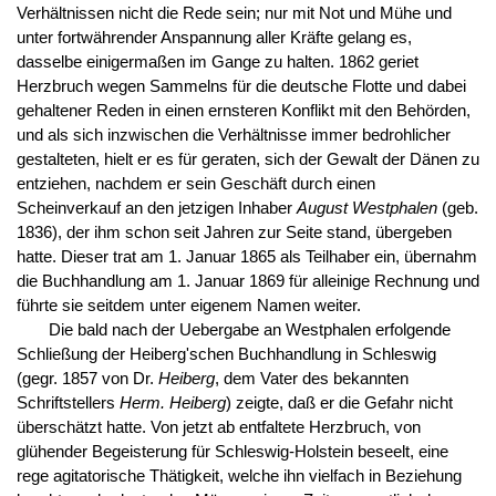
Verhältnissen nicht die Rede sein; nur mit Not und Mühe und
unter fortwährender Anspannung aller Kräfte gelang es,
dasselbe einigermaßen im Gange zu halten. 1862 geriet
Herzbruch wegen Sammelns für die deutsche Flotte und dabei
gehaltener Reden in einen ernsteren Konflikt mit den Behörden,
und als sich inzwischen die Verhältnisse immer bedrohlicher
gestalteten, hielt er es für geraten, sich der Gewalt der Dänen zu
entziehen, nachdem er sein Geschäft durch einen
Scheinverkauf an den jetzigen Inhaber
August Westphalen
(geb.
1836), der ihm schon seit Jahren zur Seite stand, übergeben
hatte. Dieser trat am 1. Januar 1865 als Teilhaber ein, übernahm
die Buchhandlung am 1. Januar 1869 für alleinige Rechnung und
führte sie seitdem unter eigenem Namen weiter.
Die bald nach der Uebergabe an Westphalen erfolgende
Schließung der Heiberg'schen Buchhandlung in Schleswig
(gegr. 1857 von Dr.
Heiberg
, dem Vater des bekannten
Schriftstellers
Herm. Heiberg
) zeigte, daß er die Gefahr nicht
überschätzt hatte. Von jetzt ab entfaltete Herzbruch, von
glühender Begeisterung für Schleswig-Holstein beseelt, eine
rege agitatorische Thätigkeit, welche ihn vielfach in Beziehung