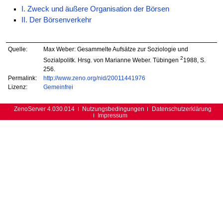
I. Zweck und äußere Organisation der Börsen
II. Der Börsenverkehr
Quelle:
Max Weber: Gesammelte Aufsätze zur Soziologie und
2
Sozialpolitk. Hrsg. von Marianne Weber. Tübingen
1988, S.
256.
Permalink:
http://www.zeno.org/nid/20011441976
Lizenz:
Gemeinfrei
ZenoServer 4.030.014
Nutzungsbedingungen
Datenschutzerklärung
Impressum