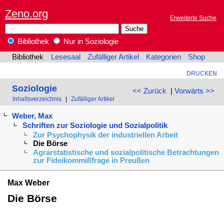
Zeno.org
Erweiterte Suche
Bibliothek
Nur in Soziologie
Bibliothek
Lesesaal
Zufälliger Artikel
Kategorien
Shop
DRUCKEN
Soziologie
<< Zurück
|
Vorwärts >>
Inhaltsverzeichnis
|
Zufälliger Artikel
Weber, Max
Schriften zur Soziologie und Sozialpolitik
Zur Psychophysik der industriellen Arbeit
Die Börse
Agrarstatistische und sozialpolitische Betrachtungen
zur Fideikommißfrage in Preußen
Max Weber
Die Börse