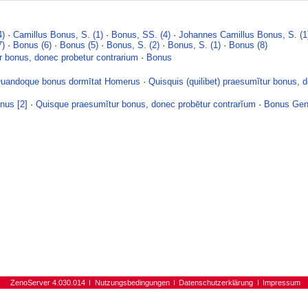
4)
·
Camillus Bonus, S. (1)
·
Bonus, SS. (4)
·
Johannes Camillus Bonus, S. (1
7)
·
Bonus (6)
·
Bonus (5)
·
Bonus, S. (2)
·
Bonus, S. (1)
·
Bonus (8)
r bonus, donec probetur contrarium
·
Bonus
uandoque bonus dormītat Homerus
·
Quisquis (quilibet) praesumĭtur bonus, 
nus [2]
·
Quisque praesumĭtur bonus, donec probētur contrarĭum
·
Bonus Gen
ZenoServer 4.030.014
Nutzungsbedingungen
Datenschutzerklärung
Impressum