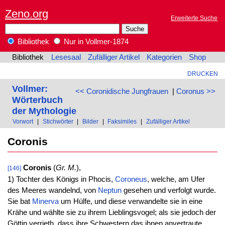
Zeno.org
Erweiterte Suche
Bibliothek
Nur in Vollmer-1874
Bibliothek
Lesesaal
Zufälliger Artikel
Kategorien
Shop
DRUCKEN
Vollmer:
<< Coronidische Jungfrauen
|
Coronus >>
Wörterbuch
der Mythologie
Vorwort
|
Stichwörter
|
Bilder
|
Faksimiles
|
Zufälliger Artikel
Coronis
Coronis
(
Gr. M.
),
[146]
1) Tochter des Königs in Phocis,
Coroneus
, welche, am Ufer
des Meeres wandelnd, von
Neptun
gesehen und verfolgt wurde.
Sie bat
Minerva
um Hülfe, und diese verwandelte sie in eine
Krähe und wählte sie zu ihrem Lieblingsvogel; als sie jedoch der
Göttin verrieth, dass ihre Schwestern das ihnen anvertraute