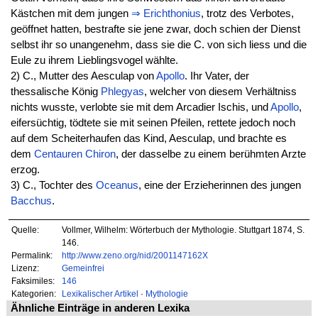
Kästchen mit dem jungen
⇒
Erichthonius
, trotz des Verbotes,
geöffnet hatten, bestrafte sie jene zwar, doch schien der Dienst
selbst ihr so unangenehm, dass sie die C. von sich liess und die
Eule zu ihrem Lieblingsvogel wählte.
2) C., Mutter des Aesculap von
Apollo
. Ihr Vater, der
thessalische König
Phlegyas
, welcher von diesem Verhältniss
nichts wusste, verlobte sie mit dem Arcadier Ischis, und
Apollo
,
eifersüchtig, tödtete sie mit seinen Pfeilen, rettete jedoch noch
auf dem Scheiterhaufen das Kind, Aesculap, und brachte es
dem
Centauren
Chiron
, der dasselbe zu einem berühmten Arzte
erzog.
3) C., Tochter des
Oceanus
, eine der Erzieherinnen des jungen
Bacchus
.
Quelle:
Vollmer, Wilhelm: Wörterbuch der Mythologie. Stuttgart 1874, S.
146.
Permalink:
http://www.zeno.org/nid/2001147162X
Lizenz:
Gemeinfrei
Faksimiles:
146
Kategorien:
Lexikalischer Artikel
·
Mythologie
Ähnliche Einträge in anderen Lexika