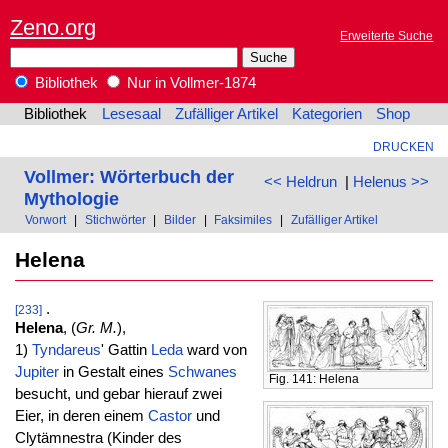
Zeno.org
Erweiterte Suche
Bibliothek
Nur in Vollmer-1874
Bibliothek
Lesesaal
Zufälliger Artikel
Kategorien
Shop
DRUCKEN
Vollmer: Wörterbuch der
<< Heldrun
|
Helenus >>
Mythologie
Vorwort
|
Stichwörter
|
Bilder
|
Faksimiles
|
Zufälliger Artikel
Helena
.
[233]
Helena
, (
Gr. M.
),
1)
Tyndareus
' Gattin
Leda
ward von
Jupiter
in Gestalt eines
Schwanes
Fig. 141: Helena
besucht, und gebar hierauf zwei
Eier, in deren einem
Castor
und
Clytämnestra (Kinder des