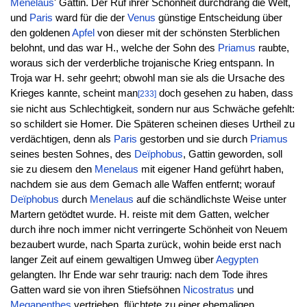
Menelaus
' Gattin. Der Ruf ihrer Schönheit durchdrang die Welt,
und
Paris
ward für die der
Venus
günstige Entscheidung über
den goldenen
Apfel
von dieser mit der schönsten Sterblichen
belohnt, und das war H., welche der Sohn des
Priamus
raubte,
woraus sich der verderbliche trojanische Krieg entspann. In
Troja war H. sehr geehrt; obwohl man sie als die Ursache des
Krieges kannte, scheint man
doch gesehen zu haben, dass
[233]
sie nicht aus Schlechtigkeit, sondern nur aus Schwäche gefehlt:
so schildert sie Homer. Die Späteren scheinen dieses Urtheil zu
verdächtigen, denn als
Paris
gestorben und sie durch
Priamus
seines besten Sohnes, des
Deïphobus
, Gattin geworden, soll
sie zu diesem den
Menelaus
mit eigener Hand geführt haben,
nachdem sie aus dem Gemach alle Waffen entfernt; worauf
Deïphobus
durch
Menelaus
auf die schändlichste Weise unter
Martern getödtet wurde. H. reiste mit dem Gatten, welcher
durch ihre noch immer nicht verringerte Schönheit von Neuem
bezaubert wurde, nach Sparta zurück, wohin beide erst nach
langer Zeit auf einem gewaltigen Umweg über
Aegypten
gelangten. Ihr Ende war sehr traurig: nach dem Tode ihres
Gatten ward sie von ihren Stiefsöhnen
Nicostratus
und
Megapenthes
vertrieben, flüchtete zu einer ehemaligen