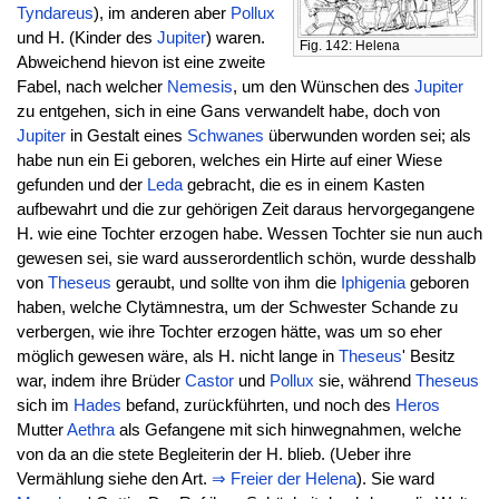
Tyndareus
), im anderen aber
Pollux
und H. (Kinder des
Jupiter
) waren.
Fig. 142: Helena
Abweichend hievon ist eine zweite
Fabel, nach welcher
Nemesis
, um den Wünschen des
Jupiter
zu entgehen, sich in eine Gans verwandelt habe, doch von
Jupiter
in Gestalt eines
Schwanes
überwunden worden sei; als
habe nun ein Ei geboren, welches ein Hirte auf einer Wiese
gefunden und der
Leda
gebracht, die es in einem Kasten
aufbewahrt und die zur gehörigen Zeit daraus hervorgegangene
H. wie eine Tochter erzogen habe. Wessen Tochter sie nun auch
gewesen sei, sie ward ausserordentlich schön, wurde desshalb
von
Theseus
geraubt, und sollte von ihm die
Iphigenia
geboren
haben, welche Clytämnestra, um der Schwester Schande zu
verbergen, wie ihre Tochter erzogen hätte, was um so eher
möglich gewesen wäre, als H. nicht lange in
Theseus
' Besitz
war, indem ihre Brüder
Castor
und
Pollux
sie, während
Theseus
sich im
Hades
befand, zurückführten, und noch des
Heros
Mutter
Aethra
als Gefangene mit sich hinwegnahmen, welche
von da an die stete Begleiterin der H. blieb. (Ueber ihre
Vermählung siehe den Art.
⇒
Freier der Helena
). Sie ward