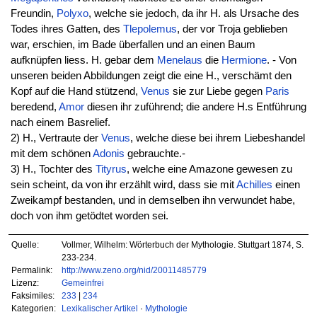
Freundin,
Polyxo
, welche sie jedoch, da ihr H. als Ursache des
Todes ihres Gatten, des
Tlepolemus
, der vor Troja geblieben
war, erschien, im Bade überfallen und an einen Baum
aufknüpfen liess. H. gebar dem
Menelaus
die
Hermione
. - Von
unseren beiden Abbildungen zeigt die eine H., verschämt den
Kopf auf die Hand stützend,
Venus
sie zur Liebe gegen
Paris
beredend,
Amor
diesen ihr zuführend; die andere H.s Entführung
nach einem Basrelief.
2) H., Vertraute der
Venus
, welche diese bei ihrem Liebeshandel
mit dem schönen
Adonis
gebrauchte.-
3) H., Tochter des
Tityrus
, welche eine Amazone gewesen zu
sein scheint, da von ihr erzählt wird, dass sie mit
Achilles
einen
Zweikampf bestanden, und in demselben ihn verwundet habe,
doch von ihm getödtet worden sei.
Quelle:
Vollmer, Wilhelm: Wörterbuch der Mythologie. Stuttgart 1874, S.
233-234.
Permalink:
http://www.zeno.org/nid/20011485779
Lizenz:
Gemeinfrei
Faksimiles:
233
|
234
Kategorien:
Lexikalischer Artikel
·
Mythologie