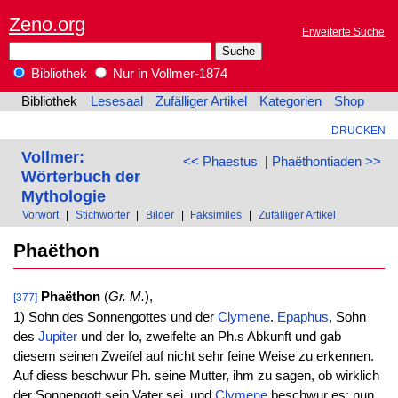
Zeno.org
Erweiterte Suche
Bibliothek
Nur in Vollmer-1874
Bibliothek
Lesesaal
Zufälliger Artikel
Kategorien
Shop
DRUCKEN
Vollmer:
<< Phaestus
|
Phaëthontiaden >>
Wörterbuch der
Mythologie
Vorwort
|
Stichwörter
|
Bilder
|
Faksimiles
|
Zufälliger Artikel
Phaëthon
Phaëthon
(
Gr. M.
),
[377]
1) Sohn des Sonnengottes und der
Clymene
.
Epaphus
, Sohn
des
Jupiter
und der Io, zweifelte an Ph.s Abkunft und gab
diesem seinen Zweifel auf nicht sehr feine Weise zu erkennen.
Auf diess beschwur Ph. seine Mutter, ihm zu sagen, ob wirklich
der Sonnengott sein Vater sei, und
Clymene
beschwur es; nun