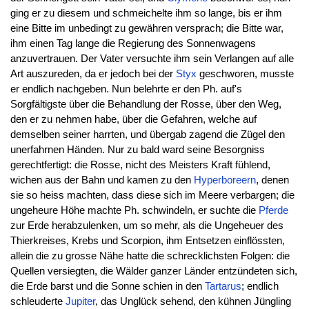
ging er zu diesem und schmeichelte ihm so lange, bis er ihm
eine Bitte im unbedingt zu gewähren versprach; die Bitte war,
ihm einen Tag lange die Regierung des Sonnenwagens
anzuvertrauen. Der Vater versuchte ihm sein Verlangen auf alle
Art auszureden, da er jedoch bei der
Styx
geschworen, musste
er endlich nachgeben. Nun belehrte er den Ph. auf's
Sorgfältigste über die Behandlung der Rosse, über den Weg,
den er zu nehmen habe, über die Gefahren, welche auf
demselben seiner harrten, und übergab zagend die Zügel den
unerfahrnen Händen. Nur zu bald ward seine Besorgniss
gerechtfertigt: die Rosse, nicht des Meisters Kraft fühlend,
wichen aus der Bahn und kamen zu den
Hyperboreern
, denen
sie so heiss machten, dass diese sich im Meere verbargen; die
ungeheure Höhe machte Ph. schwindeln, er suchte die
Pferde
zur Erde herabzulenken, um so mehr, als die Ungeheuer des
Thierkreises, Krebs und Scorpion, ihm Entsetzen einflössten,
allein die zu grosse Nähe hatte die schrecklichsten Folgen: die
Quellen versiegten, die Wälder ganzer Länder entzündeten sich,
die Erde barst und die Sonne schien in den
Tartarus
; endlich
schleuderte
Jupiter
, das Unglück sehend, den kühnen Jüngling