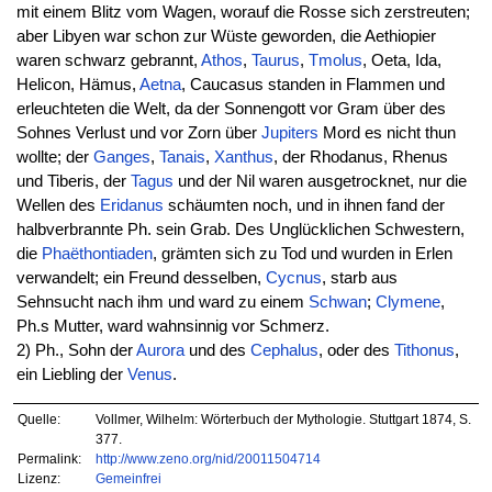
mit einem Blitz vom Wagen, worauf die Rosse sich zerstreuten;
aber Libyen war schon zur Wüste geworden, die Aethiopier
waren schwarz gebrannt,
Athos
,
Taurus
,
Tmolus
, Oeta, Ida,
Helicon, Hämus,
Aetna
, Caucasus standen in Flammen und
erleuchteten die Welt, da der Sonnengott vor Gram über des
Sohnes Verlust und vor Zorn über
Jupiters
Mord es nicht thun
wollte; der
Ganges
,
Tanais
,
Xanthus
, der Rhodanus, Rhenus
und Tiberis, der
Tagus
und der Nil waren ausgetrocknet, nur die
Wellen des
Eridanus
schäumten noch, und in ihnen fand der
halbverbrannte Ph. sein Grab. Des Unglücklichen Schwestern,
die
Phaëthontiaden
, grämten sich zu Tod und wurden in Erlen
verwandelt; ein Freund desselben,
Cycnus
, starb aus
Sehnsucht nach ihm und ward zu einem
Schwan
;
Clymene
,
Ph.s Mutter, ward wahnsinnig vor Schmerz.
2) Ph., Sohn der
Aurora
und des
Cephalus
, oder des
Tithonus
,
ein Liebling der
Venus
.
Quelle:
Vollmer, Wilhelm: Wörterbuch der Mythologie. Stuttgart 1874, S.
377.
Permalink:
http://www.zeno.org/nid/20011504714
Lizenz:
Gemeinfrei