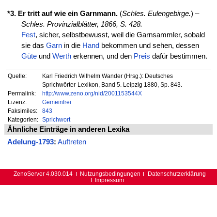
*3. Er tritt auf wie ein Garnmann.
(
Schles. Eulengebirge.
) –
Schles. Provinzialblätter, 1866, S. 428.
Fest
, sicher, selbstbewusst, weil die Garnsammler, sobald
sie das
Garn
in die
Hand
bekommen und sehen, dessen
Güte
und
Werth
erkennen, und den
Preis
dafür bestimmen.
Quelle:
Karl Friedrich Wilhelm Wander (Hrsg.): Deutsches
Sprichwörter-Lexikon, Band 5. Leipzig 1880, Sp. 843.
Permalink:
http://www.zeno.org/nid/2001153544X
Lizenz:
Gemeinfrei
Faksimiles:
843
Kategorien:
Sprichwort
Ähnliche Einträge in anderen Lexika
Adelung-1793
:
Auftreten
ZenoServer 4.030.014
Nutzungsbedingungen
Datenschutzerklärung
Impressum