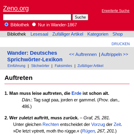
Zeno.org
Erweiterte Suche
Bibliothek
Nur in Wander-1867
Bibliothek
Lesesaal
Zufälliger Artikel
Kategorien
Shop
DRUCKEN
Wander: Deutsches
<< Auftrennen
|
Auftrippeln >>
Sprichwörter-Lexikon
Einführung
|
Stichwörter
|
Faksimiles
|
Zufälliger Artikel
Auftreten
1. Man muss leise auftreten, die
Erde
ist schon alt.
Dän.
: Tag sagt paa, jorden er gammel. (
Prov. dan.,
486.
)
2. Wer zuletzt auftritt, muss zurück.
–
Graf, 25, 281.
Unter gleichen
Rechten
entscheidet der
Vorzug
der
Zeit
.
»De letzt vptrett, moth tho rügge.« (
Rügen
, 267, 201.
)