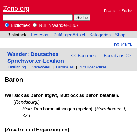
Zeno.org
Erweiterte Suche
Bibliothek
Nur in Wander-1867
Bibliothek
Lesesaal
Zufälliger Artikel
Kategorien
Shop
DRUCKEN
Wander: Deutsches
<< Barometer
|
Barrabaus >>
Sprichwörter-Lexikon
Einführung
|
Stichwörter
|
Faksimiles
|
Zufälliger Artikel
Baron
Wer sick as Baron utgivt, mutt ock as Baron betahlen.
(
Rendsburg.
)
Holl.
: Den baron uithangen (spelen). (
Harrebomée, I,
32.
)
[Zusätze und Ergänzungen]