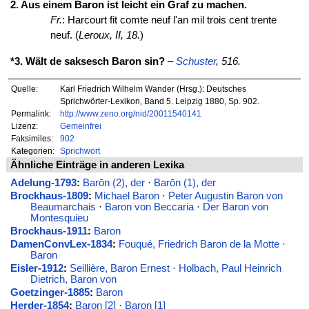
2. Aus einem Baron ist leicht ein Graf zu machen.
Fr.
: Harcourt fit comte neuf l'an mil trois cent trente
neuf. (
Leroux, II, 18.
)
*3. Wält de saksesch Baron sin?
–
Schuster
, 516.
Quelle:
Karl Friedrich Wilhelm Wander (Hrsg.): Deutsches
Sprichwörter-Lexikon, Band 5. Leipzig 1880, Sp. 902.
Permalink:
http://www.zeno.org/nid/20011540141
Lizenz:
Gemeinfrei
Faksimiles:
902
Kategorien:
Sprichwort
Ähnliche Einträge in anderen Lexika
Adelung-1793
:
Barōn (2), der
·
Barōn (1), der
Brockhaus-1809
:
Michael Baron
·
Peter Augustin Baron von
Beaumarchais
·
Baron von Beccaria
·
Der Baron von
Montesquieu
Brockhaus-1911
:
Baron
DamenConvLex-1834
:
Fouqué, Friedrich Baron de la Motte
·
Baron
Eisler-1912
:
Seillière, Baron Ernest
·
Holbach, Paul Heinrich
Dietrich, Baron von
Goetzinger-1885
:
Baron
Herder-1854
:
Baron [2]
·
Baron [1]