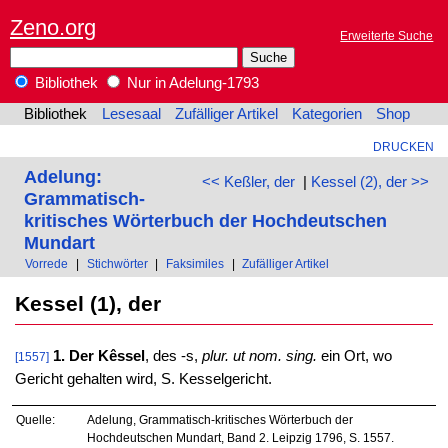
Zeno.org
Erweiterte Suche
Bibliothek
Nur in Adelung-1793
Bibliothek
Lesesaal
Zufälliger Artikel
Kategorien
Shop
DRUCKEN
Adelung:
<< Keßler, der
|
Kessel (2), der >>
Grammatisch-
kritisches Wörterbuch der Hochdeutschen
Mundart
Vorrede
|
Stichwörter
|
Faksimiles
|
Zufälliger Artikel
Kessel (1), der
1. Der Kêssel
, des -s,
plur. ut nom. sing.
ein Ort, wo
[1557]
Gericht gehalten wird, S. Kesselgericht.
Quelle:
Adelung, Grammatisch-kritisches Wörterbuch der
Hochdeutschen Mundart, Band 2. Leipzig 1796, S. 1557.