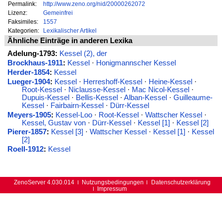
Permalink:
http://www.zeno.org/nid/20000262072
Lizenz:
Gemeinfrei
Faksimiles:
1557
Kategorien:
Lexikalischer Artikel
Ähnliche Einträge in anderen Lexika
Adelung-1793:
Kessel (2), der
Brockhaus-1911
:
Kessel
·
Honigmannscher Kessel
Herder-1854
:
Kessel
Lueger-1904
:
Kessel
·
Herreshoff-Kessel
·
Heine-Kessel
·
Root-Kessel
·
Niclausse-Kessel
·
Mac Nicol-Kessel
·
Dupuis-Kessel
·
Bellis-Kessel
·
Alban-Kessel
·
Guilleaume-
Kessel
·
Fairbairn-Kessel
·
Dürr-Kessel
Meyers-1905
:
Kessel-Loo
·
Root-Kessel
·
Wattscher Kessel
·
Kessel, Gustav von
·
Dürr-Kessel
·
Kessel [1]
·
Kessel [2]
Pierer-1857
:
Kessel [3]
·
Wattscher Kessel
·
Kessel [1]
·
Kessel
[2]
Roell-1912
:
Kessel
ZenoServer 4.030.014
Nutzungsbedingungen
Datenschutzerklärung
Impressum