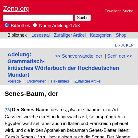
Zeno.org
Erweiterte Suche
Bibliothek
Nur in Adelung-1793
Bibliothek
Lesesaal
Zufälliger Artikel
Kategorien
Shop
DRUCKEN
Adelung:
<< Sendverwandte, der
|
Senf, der >>
Grammatisch-
kritisches Wörterbuch der Hochdeutschen
Mundart
Vorrede
|
Stichwörter
|
Faksimiles
|
Zufälliger Artikel
Senes-Baum, der
Der Senes-Baum
, des -es,
plur.
die -bäume, eine Art
[56]
Cassien, welche ein Staudengewächs ist, so ursprünglich in
Egypten wächset, aber auch in Italien und Frankreich gebauet
wird, und die in den Apotheken bekannten Senes-Blätter liefert;
Cassia Senna
Linn.
bey einigen auch die Senne. Der Nahme