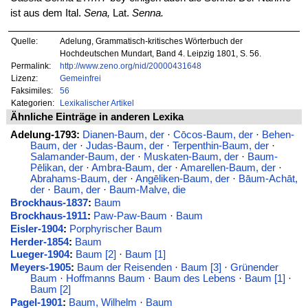
ist aus dem Ital.
Sena,
Lat.
Senna.
Quelle:
Adelung, Grammatisch-kritisches Wörterbuch der
Hochdeutschen Mundart, Band 4. Leipzig 1801, S. 56.
Permalink:
http://www.zeno.org/nid/20000431648
Lizenz:
Gemeinfrei
Faksimiles:
56
Kategorien:
Lexikalischer Artikel
Ähnliche Einträge in anderen Lexika
Adelung-1793:
Dianen-Baum, der
·
Cōcos-Baum, der
·
Behen-
Baum, der
·
Judas-Baum, der
·
Terpenthin-Baum, der
·
Salamander-Baum, der
·
Muskaten-Baum, der
·
Baum-
Pēlikan, der
·
Ambra-Baum, der
·
Amarellen-Baum, der
·
Abrahams-Baum, der
·
Angēliken-Baum, der
·
Bāum-Achāt,
der
·
Baum, der
·
Baum-Malve, die
Brockhaus-1837
:
Baum
Brockhaus-1911
:
Paw-Paw-Baum
·
Baum
Eisler-1904
:
Porphyrischer Baum
Herder-1854
:
Baum
Lueger-1904
:
Baum [2]
·
Baum [1]
Meyers-1905
:
Baum der Reisenden
·
Baum [3]
·
Grünender
Baum
·
Hoffmanns Baum
·
Baum des Lebens
·
Baum [1]
·
Baum [2]
Pagel-1901
:
Baum, Wilhelm
·
Baum