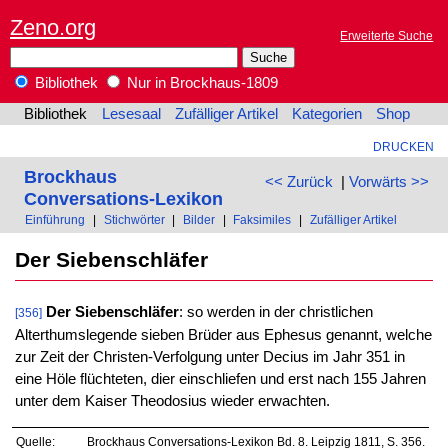
Zeno.org
Erweiterte Suche
Bibliothek
Nur in Brockhaus-1809
Bibliothek
Lesesaal
Zufälliger Artikel
Kategorien
Shop
DRUCKEN
Brockhaus
<< Zurück
|
Vorwärts >>
Conversations-Lexikon
Einführung
|
Stichwörter
|
Bilder
|
Faksimiles
|
Zufälliger Artikel
Der Siebenschläfer
Der Siebenschläfer
: so werden in der christlichen
[356]
Alterthumslegende sieben Brüder aus Ephesus genannt, welche
zur Zeit der Christen-Verfolgung unter Decius im Jahr 351 in
eine Höle flüchteten, dier einschliefen und erst nach 155 Jahren
unter dem Kaiser Theodosius wieder erwachten.
Quelle:
Brockhaus Conversations-Lexikon Bd. 8. Leipzig 1811, S. 356.