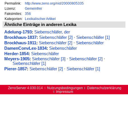
Permalink:
http://www.zeno.org/nid/20000805335
Lizenz:
Gemeinfrei
Faksimiles:
356
Kategorien:
Lexikalischer Artikel
Ähnliche Einträge in anderen Lexika
Adelung-1793
:
Siebenschläfer, der
Brockhaus-1837
:
Siebenschläfer [2]
·
Siebenschläfer [1]
Brockhaus-1911
:
Siebenschläfer [2]
·
Siebenschläfer
DamenConvLex-1834
:
Siebenschläfer
Herder-1854
:
Siebenschläfer
Meyers-1905
:
Siebenschläfer [3]
·
Siebenschläfer [2]
·
Siebenschläfer [1]
Pierer-1857
:
Siebenschläfer [2]
·
Siebenschläfer [1]
ZenoServer 4.030.014
Nutzungsbedingungen
Datenschutzerklärung
Impressum