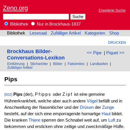
Zeno.org
Erweiterte Suche
Bibliothek
Nur in Brockhaus-1837
Bibliothek
Lesesaal
Zufälliger Artikel
Kategorien
Shop
DRUCKEN
Brockhaus Bilder-
<< Pipe
|
Piquet >>
Conversations-Lexikon
Einführung
|
Stichwörter
|
Bilder
|
Faksimiles
|
Landkarten
|
Zufälliger Artikel
Pips
Pips
(der),
Pfipps
oder
Zipf
ist eine gemeine
[502]
Hühnerkrankheit, welche aber auch andere
Vögel
befällt und in
Anschwellung der Nasenlöcher und der
Drüsen
der
Zunge
besteht, auf der sich eine emporragende hornartige
Haut
bildet.
Die kranken
Thiere
sperren den Schnabel weit auf, um
Luft
zu
bekommen und ersticken ohne zeitige und zweckmäßige Hülfe.