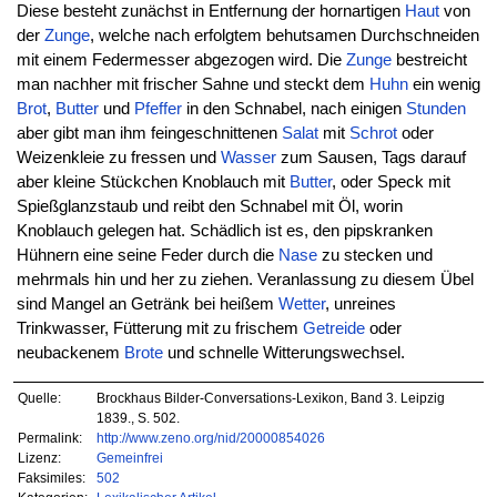
Diese besteht zunächst in Entfernung der hornartigen
Haut
von
der
Zunge
, welche nach erfolgtem behutsamen Durchschneiden
mit einem Federmesser abgezogen wird. Die
Zunge
bestreicht
man nachher mit frischer Sahne und steckt dem
Huhn
ein wenig
Brot
,
Butter
und
Pfeffer
in den Schnabel, nach einigen
Stunden
aber gibt man ihm feingeschnittenen
Salat
mit
Schrot
oder
Weizenkleie zu fressen und
Wasser
zum Sausen, Tags darauf
aber kleine Stückchen Knoblauch mit
Butter
, oder Speck mit
Spießglanzstaub und reibt den Schnabel mit Öl, worin
Knoblauch gelegen hat. Schädlich ist es, den pipskranken
Hühnern eine seine Feder durch die
Nase
zu stecken und
mehrmals hin und her zu ziehen. Veranlassung zu diesem Übel
sind Mangel an Getränk bei heißem
Wetter
, unreines
Trinkwasser, Fütterung mit zu frischem
Getreide
oder
neubackenem
Brote
und schnelle Witterungswechsel.
Quelle:
Brockhaus Bilder-Conversations-Lexikon, Band 3. Leipzig
1839., S. 502.
Permalink:
http://www.zeno.org/nid/20000854026
Lizenz:
Gemeinfrei
Faksimiles:
502