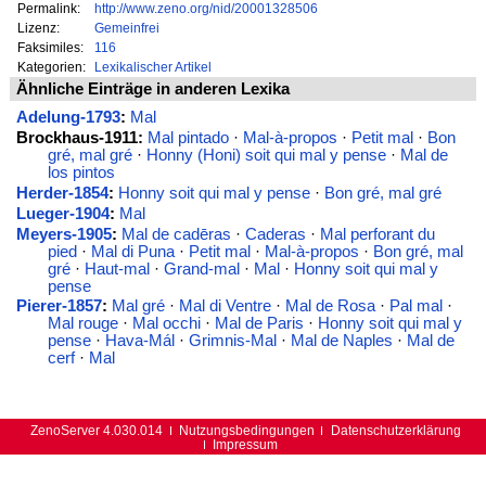
Permalink:
http://www.zeno.org/nid/20001328506
Lizenz:
Gemeinfrei
Faksimiles:
116
Kategorien:
Lexikalischer Artikel
Ähnliche Einträge in anderen Lexika
Adelung-1793
:
Mal
Brockhaus-1911:
Mal pintado
·
Mal-à-propos
·
Petit mal
·
Bon
gré, mal gré
·
Honny (Honi) soit qui mal y pense
·
Mal de
los pintos
Herder-1854
:
Honny soit qui mal y pense
·
Bon gré, mal gré
Lueger-1904
:
Mal
Meyers-1905
:
Mal de cadēras
·
Caderas
·
Mal perforant du
pied
·
Mal di Puna
·
Petit mal
·
Mal-à-propos
·
Bon gré, mal
gré
·
Haut-mal
·
Grand-mal
·
Mal
·
Honny soit qui mal y
pense
Pierer-1857
:
Mal gré
·
Mal di Ventre
·
Mal de Rosa
·
Pal mal
·
Mal rouge
·
Mal occhi
·
Mal de Paris
·
Honny soit qui mal y
pense
·
Hava-Mál
·
Grimnis-Mal
·
Mal de Naples
·
Mal de
cerf
·
Mal
ZenoServer 4.030.014
Nutzungsbedingungen
Datenschutzerklärung
Impressum