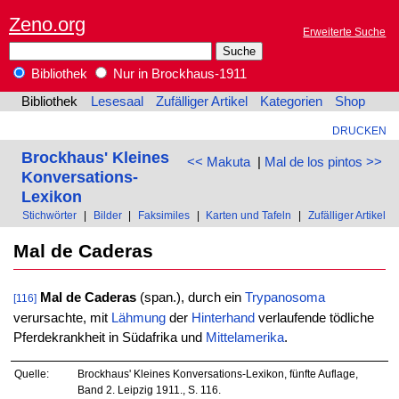
Zeno.org
Erweiterte Suche
Bibliothek
Nur in Brockhaus-1911
Bibliothek
Lesesaal
Zufälliger Artikel
Kategorien
Shop
DRUCKEN
Brockhaus' Kleines
<< Makuta
|
Mal de los pintos >>
Konversations-
Lexikon
Stichwörter
|
Bilder
|
Faksimiles
|
Karten und Tafeln
|
Zufälliger Artikel
Mal de Caderas
Mal de Caderas
(span.), durch ein
Trypanosoma
[116]
verursachte, mit
Lähmung
der
Hinterhand
verlaufende tödliche
Pferdekrankheit in Südafrika und
Mittelamerika
.
Quelle:
Brockhaus' Kleines Konversations-Lexikon, fünfte Auflage,
Band 2. Leipzig 1911., S. 116.