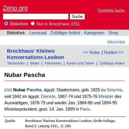
Zeno.org
Erweiterte Suche
Bibliothek
Nur in Brockhaus-1911
Bibliothek
Lesesaal
Zufälliger Artikel
Kategorien
Shop
DRUCKEN
Brockhaus' Kleines
<< Nuba
|
Nubien >>
Konversations-Lexikon
Stichwörter
|
Bilder
|
Faksimiles
|
Karten und Tafeln
|
Zufälliger Artikel
Nubar Pascha
Nubar
Pascha
, ägypt. Staatsmann, geb. 1825 zu
Smyrna
,
[290]
seit 1842 im ägypt.
Dienste
, 1867-74 und 1875-76
Minister
des
Auswärtigen, 1878-79 und wieder Jan. 1884-88 und 1894-95
Ministerpräsident, gest. 14. Jan. 1899 in
Paris
.
Quelle:
Brockhaus' Kleines Konversations-Lexikon, fünfte Auflage,
Band 2. Leipzig 1911., S. 290.