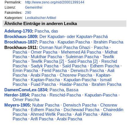
Permalink:
http://www.zeno.org/nid/20001399144
Lizenz:
Gemeinfrei
Faksimiles:
290
Kategorien:
Lexikalischer Artikel
Ähnliche Einträge in anderen Lexika
Adelung-1793
:
Pascha, das
Brockhaus-1809
:
Der Kapudan- oder Kaputan-Paschá
Brockhaus-1837
:
Pascha
·
Kapudan Pascha
·
Ibrahim Pascha
Brockhaus-1911:
Osman Nuri Pascha Ghazi
·
Pascha
·
Paschá
·
Omer Pascha
·
Mehemed Ali Pascha
·
Midhat
Pascha
·
Mukthar Pascha
·
Suleiman Pascha
·
Tewfik
Pascha
·
Tewfik Pascha [2]
·
Saïd Pascha [2]
·
Reschid
Pascha
·
Sadyk Pascha
·
Saïd Pascha
·
Edhem Pascha
·
Emin Pascha
·
Ferid Pascha
·
Derwisch Pascha
·
Aali
Pascha
·
Arabi Pascha
·
Chosrew Pascha
·
Kapitan-
Pascha
·
Kaptan-Pascha
·
Kapudan-Pascha
·
Ismaïl
Pascha
·
Fuad Pascha
·
Haidar-Pascha
·
Ibrahim Pascha
DamenConvLex-1834
:
Pascha, Bassa
Herder-1854
:
Pascha
·
Reschid-Pascha
·
Kapudan-Pascha
·
Omer Pascha
Meyers-1905
:
Nubar Pascha
·
Derwisch Pascha
·
Chosrew
Pascha
·
Edhem Pascha
·
Dschewad Pascha
·
Chaireddin
Pascha
·
Ahmed Wefik Pascha
·
Aali Pascha
·
Alēko
Pascha
·
Arifi Pascha
·
Arabi Pascha