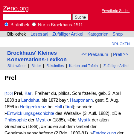
Zeno.org
Erweiterte Suche
Bibliothek
Nur in Brockhaus-1911
Bibliothek
Lesesaal
Zufälliger Artikel
Kategorien
Shop
DRUCKEN
Brockhaus' Kleines
<< Prekarium
|
Prell >>
Konversations-Lexikon
Stichwörter
|
Bilder
|
Faksimiles
|
Karten und Tafeln
|
Zufälliger Artikel
Prel
Prel
,
Karl
, Freiherr du, philos. Schriftsteller, geb. 3. April
[450]
1839 zu
Landshut
, bis 1872 bayr.
Hauptmann
, gest. 5. Aug.
1899 in
Heiligenkreuz
bei
Hall
(
Tirol
); schrieb:
»
Entwicklungsgeschichte
des Weltalls« (3. Aufl. 1882), »Die
Philosophie
der
Mystik
« (1885), »Die
Mystik
der alten
Griechen« (1888), »Studien auf dem Gebiet der
Geheimwissenschaften« (2 Bde., 1890-91), »
Entdeckung
der