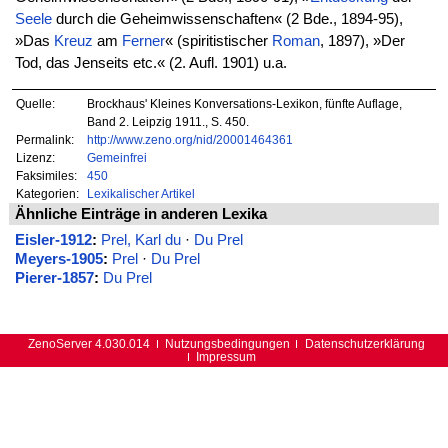
Seele
durch die Geheimwissenschaften« (2 Bde., 1894-95),
»Das
Kreuz
am
Ferner
« (spiritistischer
Roman
, 1897), »Der
Tod, das Jenseits etc.« (2. Aufl. 1901) u.a.
Quelle:
Brockhaus' Kleines Konversations-Lexikon, fünfte Auflage,
Band 2. Leipzig 1911., S. 450.
Permalink:
http://www.zeno.org/nid/20001464361
Lizenz:
Gemeinfrei
Faksimiles:
450
Kategorien:
Lexikalischer Artikel
Ähnliche Einträge in anderen Lexika
Eisler-1912
:
Prel, Karl du
·
Du Prel
Meyers-1905
:
Prel
·
Du Prel
Pierer-1857
:
Du Prel
ZenoServer 4.030.014
Nutzungsbedingungen
Datenschutzerklärung
Impressum