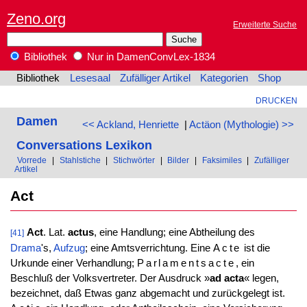
Zeno.org
Erweiterte Suche
Bibliothek
Nur in DamenConvLex-1834
Bibliothek
Lesesaal
Zufälliger Artikel
Kategorien
Shop
DRUCKEN
Damen
<< Ackland, Henriette
|
Actäon (Mythologie) >>
Conversations Lexikon
Vorrede
|
Stahlstiche
|
Stichwörter
|
Bilder
|
Faksimiles
|
Zufälliger
Artikel
Act
Act
. Lat.
actus
, eine Handlung; eine Abtheilung des
[41]
Drama
's,
Aufzug
; eine Amtsverrichtung. Eine
Acte
ist die
Urkunde einer Verhandlung;
Parlamentsacte
, ein
Beschluß der Volksvertreter. Der Ausdruck »
ad acta
« legen,
bezeichnet, daß Etwas ganz abgemacht und zurückgelegt ist.