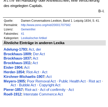
Actie
ein Handlung- oder Antheilsschein, eine Versicherung
des eingelegten Capitals.
B–l.
Quelle:
Damen Conversations Lexikon, Band 1. Leipzig 1834, S. 41.
Permalink:
http://www.zeno.org/nid/20001707582
Lizenz:
Gemeinfrei
Faksimiles:
41
Kategorien:
Lexikalischer Artikel
Ähnliche Einträge in anderen Lexika
Adelung-1793
:
Act, der
Brockhaus-1809
:
Der Act
Brockhaus-1837
:
Act
Brockhaus-1911
:
Act
Eisler-1904
:
Act
Herder-1854
:
Riot-Act
·
Act
Kirchner-Michaelis-1907
:
Act
Meyers-1905
:
Poor Removal Act
·
Public Health Act
·
Riot act
·
Act
·
Bubble Act
·
Copyright Act
Pierer-1857
:
Riot-act
·
Act of confirmity
·
Act
Roell-1912
:
Interstate Commerce Act