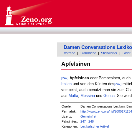
Damen Conversations Lexik
Vorrede
|
Stahlstiche
|
Stichwörter
|
Bilder
Apfelsinen
Apfelsinen
oder Pompesinen, auch
[247]
Italien
und von den Küsten des
mitte
[247]
verspeist, auch benutzt man sie zum Ch
aus
Malta
,
Messina
und
Genua
. Sie werd
Quelle:
Damen Conversations Lexikon, Band
Permalink:
http://www.zeno.org/nid/200017113
Lizenz:
Gemeinfrei
Faksimiles:
247
|
248
Kategorien:
Lexikalischer Artikel