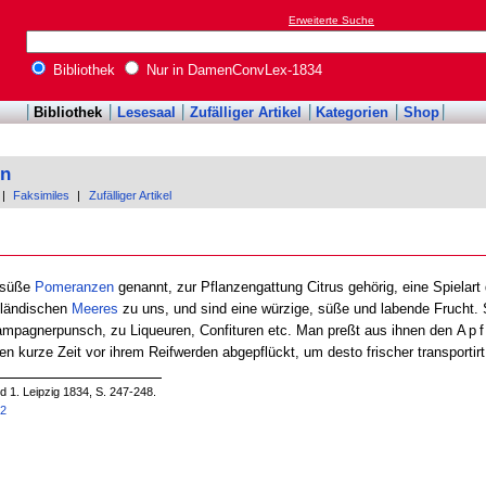
Erweiterte Suche
Bibliothek
Nur in DamenConvLex-1834
Bibliothek
Lesesaal
Zufälliger Artikel
Kategorien
Shop
on
|
Faksimiles
|
Zufälliger Artikel
 süße
Pomeranzen
genannt, zur Pflanzengattung Citrus gehörig, eine Spiela
lländischen
Meeres
zu uns, und sind eine würzige, süße und labende Frucht. 
ampagnerpunsch, zu Liqueuren, Confituren etc. Man preßt aus ihnen den
Apf
en kurze Zeit vor ihrem Reifwerden abgepflückt, um desto frischer transporti
 1. Leipzig 1834, S. 247-248.
42