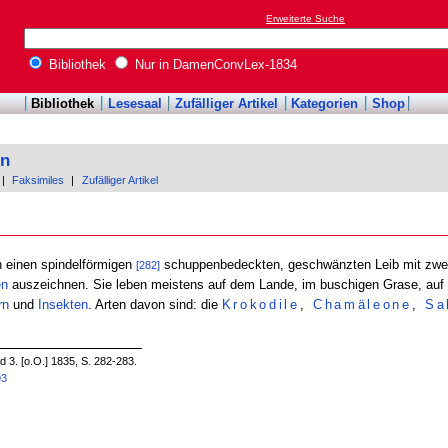
Erweiterte Suche
Bibliothek
Nur in DamenConvLex-1834
Bibliothek
Lesesaal
Zufälliger Artikel
Kategorien
Shop
on
|
Faksimiles
|
Zufälliger Artikel
ch einen spindelförmigen
schuppenbedeckten, geschwänzten Leib mit zwei 
[282]
en
auszeichnen. Sie leben meistens auf dem Lande, im buschigen Grase, auf
rn
und
Insekten
. Arten davon sind: die
Krokodile
,
Chamäleone
,
Sa
3. [o.O.] 1835, S. 282-283.
93