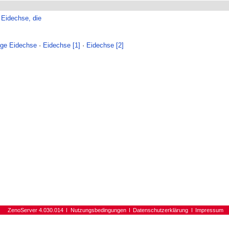
·
Eidechse, die
ige Eidechse
·
Eidechse [1]
·
Eidechse [2]
ZenoServer 4.030.014
Nutzungsbedingungen
Datenschutzerklärung
Impressum