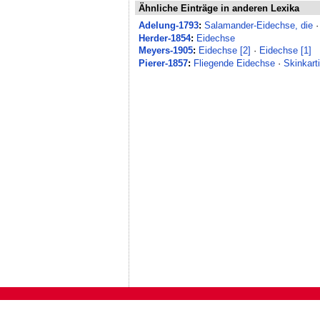
Ähnliche Einträge in anderen Lexika
Adelung-1793
:
Salamander-Eidechse, die
Herder-1854
:
Eidechse
Meyers-1905
:
Eidechse [2]
·
Eidechse [1]
Pierer-1857
:
Fliegende Eidechse
·
Skinkart