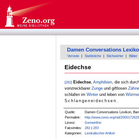
Damen Conversations Lexik
Vorrede
|
Stahlstiche
|
Stichwörter
|
Bilder
Eidechse
Eidechse
,
Amphibien
, die sich dur
[282]
vorstreckbarer
Zunge
und giftlosen
Zähn
schlafen im
Winter
und leben von
Würme
Schlangeneidechsen
.
Quelle:
Damen Conversations Lexikon, Band 
Permalink:
http://www.zeno.org/nid/200017262
Lizenz:
Gemeinfrei
Faksimiles:
282
|
283
Kategorien:
Lexikalischer Artikel