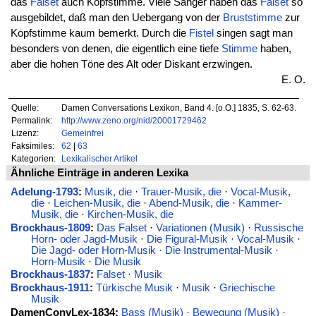
das
Falset
auch Kopfstimme. Viele Sänger haben das
Falset
so
ausgebildet, daß man den Uebergang von der
Bruststimme
zur
Kopfstimme kaum bemerkt. Durch die
Fistel
singen sagt man
besonders von denen, die eigentlich eine tiefe
Stimme
haben,
aber die hohen Töne des Alt oder Diskant erzwingen.
E. O.
Quelle:
Damen Conversations Lexikon, Band 4. [o.O.] 1835, S. 62-63.
Permalink:
http://www.zeno.org/nid/20001729462
Lizenz:
Gemeinfrei
Faksimiles:
62
|
63
Kategorien:
Lexikalischer Artikel
Ähnliche Einträge in anderen Lexika
Adelung-1793
:
Musik, die
·
Trauer-Musik, die
·
Vocal-Musik,
die
·
Leichen-Musik, die
·
Abend-Musik, die
·
Kammer-
Musik, die
·
Kirchen-Musik, die
Brockhaus-1809
:
Das Falset
·
Variationen (Musik)
·
Russische
Horn- oder Jagd-Musik
·
Die Figural-Musik
·
Vocal-Musik
·
Die Jagd- oder Horn-Musik
·
Die Instrumental-Musik
·
Horn-Musik
·
Die Musik
Brockhaus-1837
:
Falset
·
Musik
Brockhaus-1911
:
Türkische Musik
·
Musik
·
Griechische
Musik
DamenConvLex-1834:
Bass (Musik)
·
Bewegung (Musik)
·