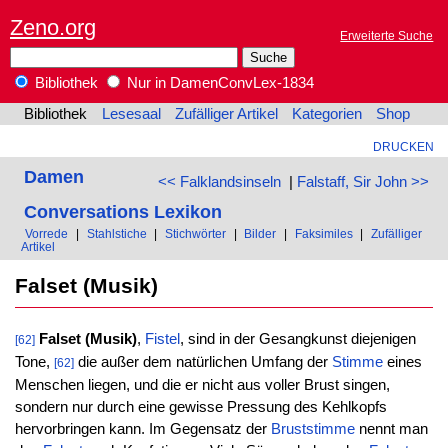
Zeno.org
Erweiterte Suche
Bibliothek
Nur in DamenConvLex-1834
Bibliothek
Lesesaal
Zufälliger Artikel
Kategorien
Shop
DRUCKEN
Damen
<< Falklandsinseln
|
Falstaff, Sir John >>
Conversations Lexikon
Vorrede
|
Stahlstiche
|
Stichwörter
|
Bilder
|
Faksimiles
|
Zufälliger
Artikel
Falset (Musik)
Falset (Musik)
,
Fistel
, sind in der Gesangkunst diejenigen
[62]
Tone,
die außer dem natürlichen Umfang der
Stimme
eines
[62]
Menschen liegen, und die er nicht aus voller Brust singen,
sondern nur durch eine gewisse Pressung des Kehlkopfs
hervorbringen kann. Im Gegensatz der
Bruststimme
nennt man