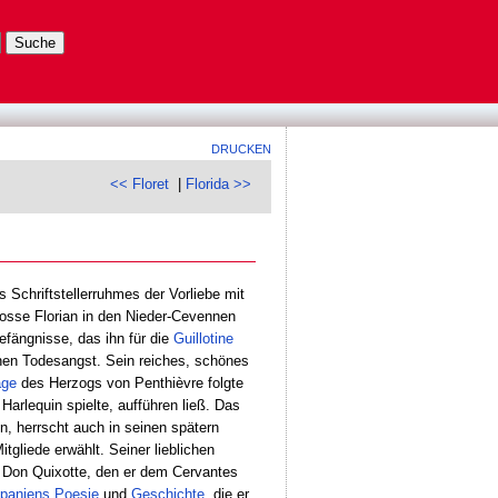
DRUCKEN
<< Floret
|
Florida >>
s Schriftstellerruhmes der Vorliebe mit
sse Florian in den Nieder-Cevennen
fängnisse, das ihn für die
Guillotine
nen Todesangst. Sein reiches, schönes
ge
des Herzogs von Penthièvre folgte
Harlequin spielte, aufführen ließ. Das
en, herrscht auch in seinen spätern
tgliede erwählt. Seiner lieblichen
n Don Quixotte, den er dem Cervantes
paniens
Poesie
und
Geschichte
, die er