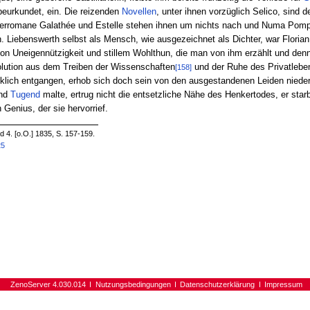
eurkundet, ein. Die reizenden
Novellen
, unter ihnen vorzüglich Selico, sind d
erromane Galathée und Estelle stehen ihnen um nichts nach und Numa Pompil
 Liebenswerth selbst als Mensch, wie ausgezeichnet als Dichter, war Floria
on Uneigennützigkeit und stillem Wohlthun, die man von ihm erzählt und denn
ution aus dem Treiben der Wissenschaften
und der Ruhe des Privatleben
[158]
cklich entgangen, erhob sich doch sein von den ausgestandenen Leiden nied
nd
Tugend
malte, ertrug nicht die entsetzliche Nähe des Henkertodes, er starb
enius, der sie hervorrief.
4. [o.O.] 1835, S. 157-159.
25
ZenoServer 4.030.014
Nutzungsbedingungen
Datenschutzerklärung
Impressum