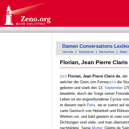
Damen Conversations Lexik
Vorrede
|
Stahlstiche
|
Stichwörter
|
Bilder
Florian, Jean Pierre Claris
Florian, Jean Pierre Claris de
, der
[157]
welcher der Greis von Ferney
die Stu
[157]
geboren und starb den 13.
September
179
bewahrte, durch die Sorge seiner Freund
Leben ist ein engverbundener Cyclus vo
er diesem nach
Paris
, wo er zuerst auf e
zarte Gemisch von Heiterkeit und Rühru
Werken vor, und bald gewann er zwei vo
Dichtungen sind viele, und man übersetz
nachbildete. Seine
Mutter
, Gilette de Sal