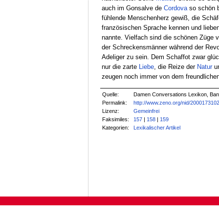
auch im Gonsalve de
Cordova
so schön b
fühlende Menschenherz gewiß, die Schäf
französischen Sprache kennen und lieben.
nannte. Vielfach sind die schönen Züge v
der Schreckensmänner während der Revol
Adeliger zu sein. Dem Schaffot zwar glü
nur die zarte
Liebe
, die Reize der
Natur
u
zeugen noch immer von dem freundlichen G
Quelle:
Damen Conversations Lexikon, Band 
Permalink:
http://www.zeno.org/nid/200017310
Lizenz:
Gemeinfrei
Faksimiles:
157
|
158
|
159
Kategorien:
Lexikalischer Artikel