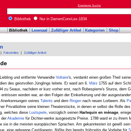
Erweiterte Suche
Bibliothek
Nur in DamenConvLex-1834
Bibliothek
Lesesaal
Zufälliger Artikel
Kategorien
Shop
on
|
Faksimiles
|
Zufälliger Artikel
 de
 Liebling und entfernte Verwandte
Voltaire
's, verdankt einen großen Theil seine
dien des geistvollen Jünglings leitete. Er ward am 6.
März
1755 auf dem Schlo
4 zu Seaux, nachdem er kurz vorher erst, nach Robespierre's Sturze, dem Ge
e entrissen worden war, an den Folgen der Einkerkerung und der ausgestande
n Anerkennungen seines
Talents
und dem
Ringen
nach neuen Lorbeern. Als
Pa
iner Privatbühne seine kleinen Theaterstücke, in denen er selbst die Rolle des 
ng, welches diese
Lustspiele
, vorzüglich seinen
Harlequin en ménage
, erreg
n der
Akademie
für Dichter-werke ausgesetzte Preise. 1788 ward er zu ihrem Mi
te sie in die meisten europäischen Sprachen. Am gekanntesten ist gewiß sei
que, eine geborene Castilianerin, flößte ihm bereits frühzeitig die Vorliebe für
S