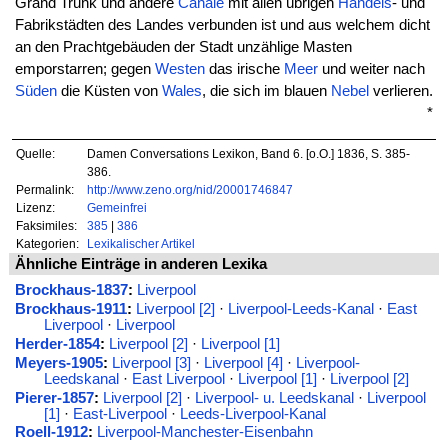
Grand Trunk und andere
Canäle
mit allen übrigen
Handels
- und
Fabrikstädten des Landes verbunden ist und aus welchem dicht
an den Prachtgebäuden der Stadt unzählige Masten
emporstarren; gegen
Westen
das irische
Meer
und weiter nach
Süden
die Küsten von
Wales
, die sich im blauen
Nebel
verlieren.
*
Quelle:
Damen Conversations Lexikon, Band 6. [o.O.] 1836, S. 385-
386.
Permalink:
http://www.zeno.org/nid/20001746847
Lizenz:
Gemeinfrei
Faksimiles:
385
|
386
Kategorien:
Lexikalischer Artikel
Ähnliche Einträge in anderen Lexika
Brockhaus-1837
:
Liverpool
Brockhaus-1911
:
Liverpool [2]
·
Liverpool-Leeds-Kanal
·
East
Liverpool
·
Liverpool
Herder-1854
:
Liverpool [2]
·
Liverpool [1]
Meyers-1905
:
Liverpool [3]
·
Liverpool [4]
·
Liverpool-
Leedskanal
·
East Liverpool
·
Liverpool [1]
·
Liverpool [2]
Pierer-1857
:
Liverpool [2]
·
Liverpool- u. Leedskanal
·
Liverpool
[1]
·
East-Liverpool
·
Leeds-Liverpool-Kanal
Roell-1912
:
Liverpool-Manchester-Eisenbahn