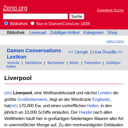
Zeno.org
Erweiterte Suche
Bibliothek
Nur in DamenConvLex-1834
Bibliothek
Lesesaal
Zufälliger Artikel
Kategorien
Shop
DRUCKEN
Damen Conversations
<< Liturgie
|
Livia Drusilla >>
Lexikon
Vorrede
|
Stahlstiche
|
Stichwörter
|
Bilder
|
Faksimiles
|
Zufälliger
Artikel
Liverpool
Liverpool
, eine Welthandelsstadt und nächst
London
die
[385]
größte
Großbritanniens
, liegt an der Westküste
Englands
,
hat
170,000 Ew. und einen vortrefflichen
Hafen
, in den
[385]
jährlich an 10,000 Schiffe einlaufen. Der
Handel
nach allen
Welttheilen häuft hier in großartigen Niederlagen Waaren aller Art
in unermeßlicher Menge auf. Zu den merkwürdigsten Gebäuden