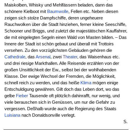
Maiskolben, Whisky und Mehlfässern beladen, dann das
schönere Kielboot mit
Baumwolle
, Fellen etc. Neben diesen
zeigen sich stolze Dampfschiffe, deren ungeheuere
Rauchwolken über die Stadt hinziehen, ferner kleine Seeschiffe,
Schooner und Briggs, und zuletzt die majestätischen Kauffahrer,
die mit eingelegten Segeln einen Wald von Masten bilden. – Das
Innere der Stadt ist schön gebaut und überall mit Trottoirs
versehen. Zu den vorzüglichsten Gebäuden gehören die
Cathedrale
, das
Arsenal
, zwei
Theater
, das Waisenhaus etc.
und drei riesige Markthallen. Alle Reisende erzählen von der
großen Unsittlichkeit der Ew., selbst bei der wohlhabenden
Klasse. Der ewige Wechsel der Fremden, die Möglichkeit,
schnell reich zu werden, und das heiße
Klima
mögen einige
Entschuldigung gewähren. Gilt doch das Leben dort, wo das
gelbe
Fieber
Tausende oft plötzlich dahinrafft, nur wenig, und
viele berauschen sich in Genüssen, um nur die Gefahr zu
vergessen. Deßhalb wurde auch die Regierung des Staats
Luisiana
nach Donaldsonville verlegt.
S.