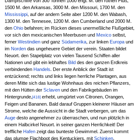
Dampfschiffe von 300 Tonnen 1000 engl. M. den rothen Fluß,
1500 M. den Arkansas, 3000 M. den Missouri, 1700 M. den
Mississippi
, auf der andern Seite aber 1200 M. den Wabash,
1300 M. den Tennesee, 1200 M. den Cumberland und 2000 M.
den
Ohio
befahren; im Rücken dieses unermeßliche Flußgebiet,
vor sich den mexicanischen Meerbusen und
Mexico
selbst,
ferner
Westindien
und ganz
Südamerika
, zur linken
Europa
und
im
Norden
das ungeheuere Gebiet der verein. Staaten bildet
Neuort. den Stapelplatz von vielen Tausend Schiffen aller
Nationen und gibt ein lebhaftes
Bild
des den ganzen Erdkreis
verbindenden
Handels
. Der erste Anblick der Stadt ist
entzückend; rechts und links liegen herrliche Plantagen, aus
deren Mitte sich das lustige Wohnhaus des reichen Pflanzers,
mit den Hütten der
Sclaven
und den Fabrikgebäuden im
Hintergrunde,
erhebt, umgürtet von Citronen, Orangen,
[418]
Feigen und Bananen. Bald darauf Gruppen kleinerer Häuser am
Strome, welche die Aussicht in die Stadt verbergen, um das
Auge
desto angenehmer zu überraschen, und nun plötzlich in
einem Halbcirkel Neuort. in seiner ganzen Herrlichkeit! Der
treffliche
Hafen
zeigt das bunteste Gewimmel. Zuerst kommt
das plumpe Flachboot des Kentuckiers, mit
Schinken
,