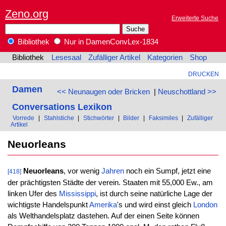
Zeno.org
Erweiterte Suche
Bibliothek
Nur in DamenConvLex-1834
Bibliothek
Lesesaal
Zufälliger Artikel
Kategorien
Shop
DRUCKEN
Damen
<< Neunaugen oder Bricken
|
Neuschottland >>
Conversations Lexikon
Vorrede
|
Stahlstiche
|
Stichwörter
|
Bilder
|
Faksimiles
|
Zufälliger
Artikel
Neuorleans
Neuorleans
, vor wenig
Jahren
noch ein Sumpf, jetzt eine
[418]
der prächtigsten Städte der verein. Staaten mit 55,000 Ew., am
linken Ufer des
Mississippi
, ist durch seine natürliche Lage der
wichtigste Handelspunkt
Amerika
's und wird einst gleich
London
als Welthandelsplatz dastehen. Auf der einen Seite können