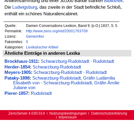
Antikensammlung und einer 30,000 Bände starken
Bibliothek
.
Die
Ludwigsburg
, das zweite in der Stadt befindliche Schloß,
enthält ein schönes Naturaliencabinet.
Quelle:
Damen Conversations Lexikon, Band 9. [o.O.] 1837, S. 5.
Permalink:
http://www.zeno.org/nid/20001763709
Lizenz:
Gemeinfrei
Faksimiles:
5
Kategorien:
Lexikalischer Artikel
Ähnliche Einträge in anderen Lexika
Brockhaus-1911
:
Schwarzburg-Rudolstadt
·
Rudolstadt
Herder-1854
:
Schwarzburg-Rudolstadt
Meyers-1905
:
Schwarzburg-Rudolstadt
·
Rudolstadt
Pataky-1898
:
Schwarzburg-Rudolstadt, Gräfin Ludämilia
Elisabeth von
·
Schwarzburg-Rudolstadt, Gräfin Ämilie
Juliane von
Pierer-1857
:
Rudolstadt
ZenoServer 4.030.014
Nutzungsbedingungen
Datenschutzerklärung
Impressum