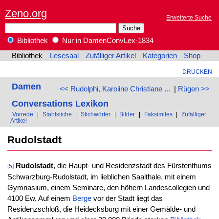
Zeno.org
Erweiterte Suche
Bibliothek
Nur in DamenConvLex-1834
Bibliothek
Lesesaal
Zufälliger Artikel
Kategorien
Shop
DRUCKEN
Damen
<< Rudolphi, Karoline Christiane ...
|
Rügen >>
Conversations Lexikon
Vorrede
|
Stahlstiche
|
Stichwörter
|
Bilder
|
Faksimiles
|
Zufälliger
Artikel
Rudolstadt
Rudolstadt
, die Haupt- und Residenzstadt des Fürstenthums
[5]
Schwarzburg-Rudolstadt, im lieblichen Saalthale, mit einem
Gymnasium, einem Seminare, den höhern Landescollegien und
4100 Ew. Auf einem
Berge
vor der Stadt liegt das
Residenzschloß, die Heidecksburg mit einer Gemälde- und