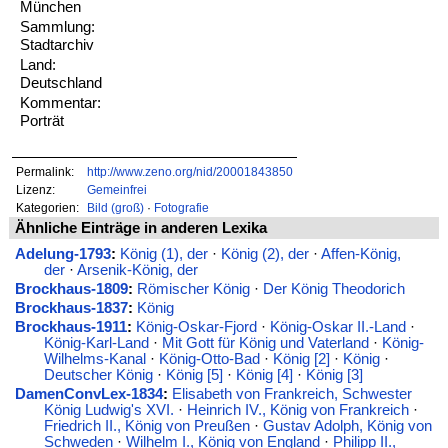
München
Sammlung:
Stadtarchiv
Land:
Deutschland
Kommentar:
Porträt
Permalink:
http://www.zeno.org/nid/20001843850
Lizenz:
Gemeinfrei
Kategorien:
Bild (groß)
·
Fotografie
Ähnliche Einträge in anderen Lexika
Adelung-1793
:
König (1), der
·
König (2), der
·
Affen-König,
der
·
Arsenik-König, der
Brockhaus-1809
:
Römischer König
·
Der König Theodorich
Brockhaus-1837
:
König
Brockhaus-1911
:
König-Oskar-Fjord
·
König-Oskar II.-Land
·
König-Karl-Land
·
Mit Gott für König und Vaterland
·
König-
Wilhelms-Kanal
·
König-Otto-Bad
·
König [2]
·
König
·
Deutscher König
·
König [5]
·
König [4]
·
König [3]
DamenConvLex-1834
:
Elisabeth von Frankreich, Schwester
König Ludwig's XVI.
·
Heinrich IV., König von Frankreich
·
Friedrich II., König von Preußen
·
Gustav Adolph, König von
Schweden
·
Wilhelm I., König von England
·
Philipp II.,