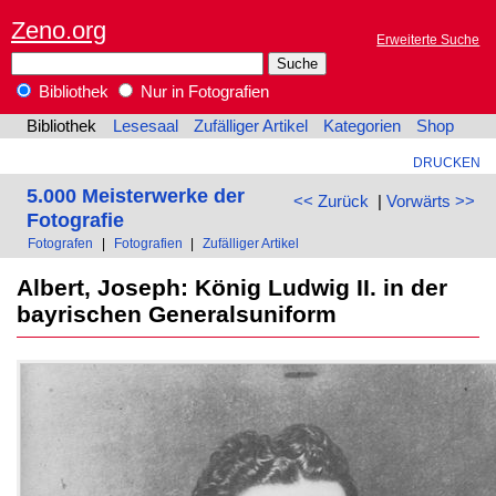
Zeno.org
Erweiterte Suche
Bibliothek
Nur in Fotografien
Bibliothek
Lesesaal
Zufälliger Artikel
Kategorien
Shop
DRUCKEN
5.000 Meisterwerke der
<< Zurück
|
Vorwärts >>
Fotografie
Fotografen
|
Fotografien
|
Zufälliger Artikel
Albert, Joseph: König Ludwig II. in der
bayrischen Generalsuniform