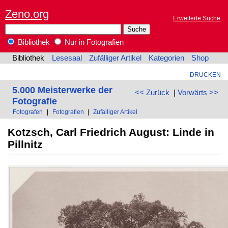
Zeno.org
Erweiterte Suche
Bibliothek
Nur in Fotografien
Bibliothek
Lesesaal
Zufälliger Artikel
Kategorien
Shop
DRUCKEN
5.000 Meisterwerke der
<< Zurück
|
Vorwärts >>
Fotografie
Fotografen
|
Fotografien
|
Zufälliger Artikel
Kotzsch, Carl Friedrich August: Linde in
Pillnitz