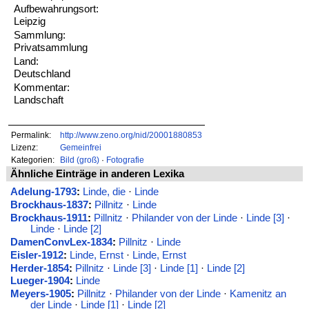
Aufbewahrungsort:
Leipzig
Sammlung:
Privatsammlung
Land:
Deutschland
Kommentar:
Landschaft
Permalink:
http://www.zeno.org/nid/20001880853
Lizenz:
Gemeinfrei
Kategorien:
Bild (groß)
·
Fotografie
Ähnliche Einträge in anderen Lexika
Adelung-1793
:
Linde, die
·
Linde
Brockhaus-1837
:
Pillnitz
·
Linde
Brockhaus-1911
:
Pillnitz
·
Philander von der Linde
·
Linde [3]
·
Linde
·
Linde [2]
DamenConvLex-1834
:
Pillnitz
·
Linde
Eisler-1912
:
Linde, Ernst
·
Linde, Ernst
Herder-1854
:
Pillnitz
·
Linde [3]
·
Linde [1]
·
Linde [2]
Lueger-1904
:
Linde
Meyers-1905
:
Pillnitz
·
Philander von der Linde
·
Kamenitz an
der Linde
·
Linde [1]
·
Linde [2]