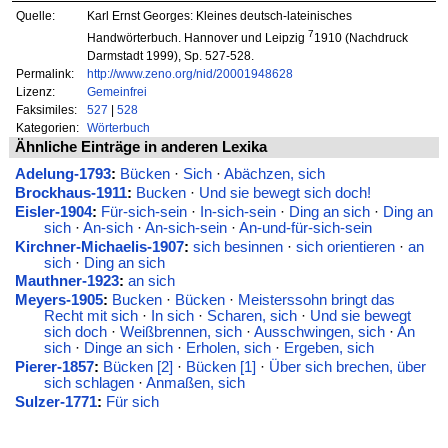
Quelle:
Karl Ernst Georges: Kleines deutsch-lateinisches
7
Handwörterbuch. Hannover und Leipzig
1910 (Nachdruck
Darmstadt 1999), Sp. 527-528.
Permalink:
http://www.zeno.org/nid/20001948628
Lizenz:
Gemeinfrei
Faksimiles:
527
|
528
Kategorien:
Wörterbuch
Ähnliche Einträge in anderen Lexika
Adelung-1793
:
Bücken
·
Sich
·
Abächzen, sich
Brockhaus-1911
:
Bucken
·
Und sie bewegt sich doch!
Eisler-1904
:
Für-sich-sein
·
In-sich-sein
·
Ding an sich
·
Ding an
sich
·
An-sich
·
An-sich-sein
·
An-und-für-sich-sein
Kirchner-Michaelis-1907
:
sich besinnen
·
sich orientieren
·
an
sich
·
Ding an sich
Mauthner-1923
:
an sich
Meyers-1905
:
Bucken
·
Bücken
·
Meisterssohn bringt das
Recht mit sich
·
In sich
·
Scharen, sich
·
Und sie bewegt
sich doch
·
Weißbrennen, sich
·
Ausschwingen, sich
·
An
sich
·
Dinge an sich
·
Erholen, sich
·
Ergeben, sich
Pierer-1857
:
Bücken [2]
·
Bücken [1]
·
Über sich brechen, über
sich schlagen
·
Anmaßen, sich
Sulzer-1771
:
Für sich