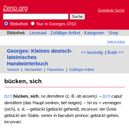
Zeno.org
Erweiterte Suche
Bibliothek
Nur in Georges-1910
Bibliothek
Lesesaal
Zufälliger Artikel
Kategorien
Shop
DRUCKEN
Georges: Kleines deutsch-
<< buckelig
|
Bude >>
lateinisches
Handwörterbuch
Vorwort
|
Stichwörter
|
Faksimiles
|
Zufälliger Artikel
bücken, sich
bücken, sich
,
se demittere
(z. B.
ob assem). –
caput
[527]
[527]
demittere
(das Haupt senken, tief neigen). – Ist es = verneigen
(sich), s. d. – gebückt (gebückt gehend),
incurvus:
ein Greis
gebückt am Stabe,
senex in baculum pronus:
gebückt gehen,
incurvari.