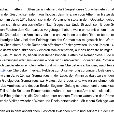
achricht hätten, müßten wir annehmen, daß Segest diese Sprache geführt hat. E
in der Geschichte finden; von Hippias, dem Tyrannen von Athen, an bis zu de
ern im Jahre 1848 haben sie in der Verbannung stets in dem Gedanken geleb
e, um sich ihnen anzuschließen. Nach Segest war Ende 15 auch sein Bruder 
schen Fürsten dem Germanicus vorgetragen haben: wenn er nur mit einem imp
 die Cherusker den Arminius verlassen und zu ihnen und den Römern übertreten 
rartiges Motiv bei dem Feldzugsplan des Germanicus mitgespielt hat. Wäre
n Cheruskern für die Römer ein offenbarer Fehler gewesen. In den Jahren 14
ie dazwischen sitzenden kleineren Völkerschaften, auf das härteste heimgesu
, wie im Jahre 15, haben überstehen können. Hätten die Römer diese Züge me
en verhungern oder auswandern – oder sich unterwerfen. So wären die Römer
ich wieder etwas erholen ließen und mit den Cheruskern anbanden, machten si
,
die Cherusker in
einem
Feldzug zur Unterwerfung zu bringen. Daß dies 
[116]
wie im Jahre 15, war Germanicus in der Lage, den Arminius dazu zu zwingen,
m Gefolge des Germanicus war Flavus, der Bruder, und, wie wir annehmen dür
 des Arminius, und dessen Bruder Segimer. Gelang es diesen drei cheruskisch
eil auf die Seite der Römer hinüberzuführen, so konnte Armin sich sicherlich
r die Elbe geflüchtet; die Cherusker unter anderen Führern wären von den 
über die Völker zwischen Weser und Rhein entschieden. Mit einem Schlage wär
ögen wir in dem angeblichen Gespräch zwischen Armin und seinem Bruder Flav