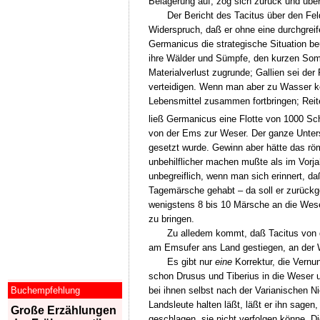
Belagerung auf, zog sich zurück und über
Der Bericht des Tacitus über den Feld
Widerspruch, daß er ohne eine durchgreif
Germanicus die strategische Situation beu
ihre Wälder und Sümpfe, den kurzen Som
Materialverlust zugrunde; Gallien sei de
verteidigen. Wenn man aber zu Wasser ko
Lebensmittel zusammen fortbringen; Reit
ließ Germanicus eine Flotte von 1000 Sch
von der Ems zur Weser. Der ganze Unters
gesetzt wurde. Gewinn aber hätte das rö
unbehilflicher machen mußte als im Vorjah
unbegreiflich, wenn man sich erinnert, daß
Tagemärsche gehabt – da soll er zurückge
wenigstens 8 bis 10 Märsche an die Wese
zu bringen.
Zu alledem kommt, daß Tacitus von 
am Emsufer ans Land gestiegen, an der W
Es gibt nur
eine
Korrektur, die Vernu
schon Drusus und Tiberius in die Weser 
Buchempfehlung
bei ihnen selbst nach der Varianischen N
Landsleute halten läßt, läßt er ihn sage
Große Erzählungen
geschlagen, sie nicht verfolgen könne. 