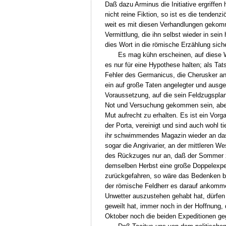
Daß dazu Arminus die Initiative ergriffen
nicht reine Fiktion, so ist es die tenden
weit es mit diesen Verhandlungen gekomm
Vermittlung, die ihn selbst wieder in se
dies Wort in die römische Erzählung sich
Es mag kühn erscheinen, auf diese W
es nur für eine Hypothese halten; als Ta
Fehler des Germanicus, die Cherusker anz
ein auf große Taten angelegter und ausge
Voraussetzung, auf die sein Feldzugspla
Not und Versuchung gekommen sein, aber A
Mut aufrecht zu erhalten. Es ist ein Vor
der Porta, vereinigt und sind auch wohl ti
ihr schwimmendes Magazin wieder an das H
sogar die Angrivarier, an der mittleren 
des Rückzuges nur an, daß der Sommer zu
demselben Herbst eine große Doppelexped
zurückgefahren, so wäre das Bedenken ber
der römische Feldherr es darauf ankommen
Unwetter auszustehen gehabt hat, dürfen
geweilt hat, immer noch in der Hoffnung
Oktober noch die beiden Expeditionen g