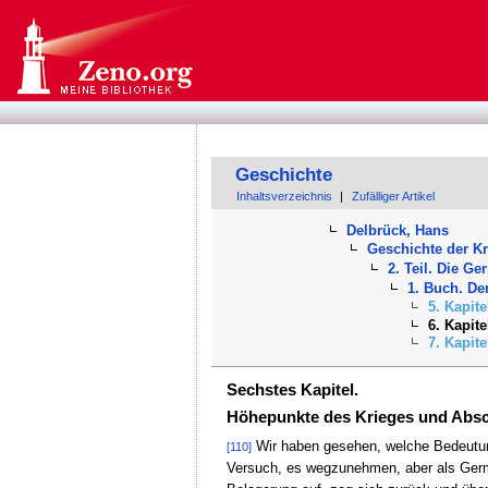
Geschichte
Inhaltsverzeichnis
|
Zufälliger Artikel
Delbrück, Hans
Geschichte der K
2. Teil. Die G
1. Buch. D
5. Kapit
6. Kapit
7. Kapit
Sechstes Kapitel.
Höhepunkte des Krieges und Absc
Wir haben gesehen, welche Bedeutung 
[110]
Versuch, es wegzunehmen, aber als Germ