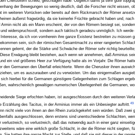
n den Cheruskern schied, geschlagen habe. Obgleich damit ja sehr gute topgr
enhang der Bewegungen so wenig deutlich, daß die Forscher nicht wissen, ob
ht im weiteren Vorrücken oder bereits auf dem Rückmarsch der Römer ansetzen
inen äußerst fragwürdig, da sie keinerlei Früchte gebracht haben und, nach
rmin nicht als ein Mann erscheint, der von den Römern besiegt sei, sondern 
r und widerspruchsvoll, sondern auch taktisch geradezu unmöglich. Ich werde
 Interesse, da ich von vornherein ihre ganze Existenz bestreiten zu müssen g
u gekommen sein, sich der römischen Gesamtmacht zu einer rangierten Schlach
ennen gelernt, der die Stärke und Schwäche der Römer sehr richtig beurteilte
. Diese Erwägung bleibt bestehen, auch wenn wir annehmen, daß Arminius sei
 und ein viel größeres Heer zur Verfügung hatte als im Vorjahr. Die Römer hat
er den Germanen den Überfall erleichterte. Wenn die Cherusker ihnen auswich
zu ziehen, um es auszurauben und zu verwüsten. Um das einigermaßen ausgieb
n sich hierbei für die Germanen günstigere Gelegenheiten zum Schlagen ergebe
ßen, wahrscheinlich gewaltigen numerischen Überlegenheit die Germanen, w
heidende Siege erfochten haben, ist ausgeschlossen durch den weiteren Verla
49
e Erzählung des Tacitus, in der Arminius immer als ein Unbesiegter auftritt.
ann nicht viele von ihnen an den Rhein zurückgekehrt sein würden. Daß zwei
ebenfalls ausgeschlossen, denn erstens sind unentschiedene Schlachten, wen
erlustreich, so verlustreich, daß das notwendig auch in einer ganz einseitige
weitens wäre eine wirklich große Schlacht, in der die Römer nicht siegten, fü
. Sie hatten ihre ganze Macht zur Stelle, und daß sie mit dieser in der rang