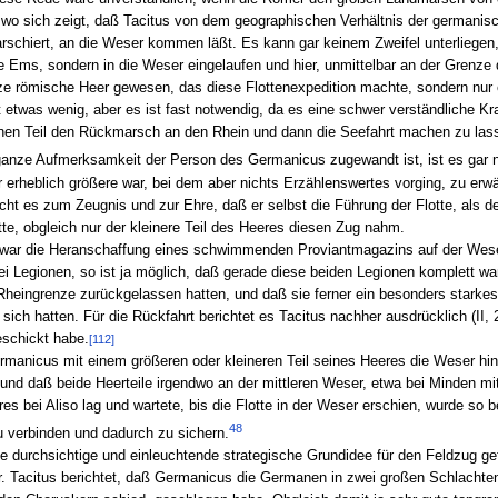
 wo sich zeigt, daß Tacitus von dem geographischen Verhältnis der germanisc
schiert, an die Weser kommen läßt. Es kann gar keinem Zweifel unterliegen
e Ems, sondern in die Weser eingelaufen und hier, unmittelbar an der Grenze 
ze römische Heer gewesen, das diese Flottenexpedition machte, sondern nur ei
t etwas wenig, aber es ist fast notwendig, da es eine schwer verständliche 
inen Teil den Rückmarsch an den Rhein und dann die Seefahrt machen zu lass
anze Aufmerksamkeit der Person des Germanicus zugewandt ist, ist es gar nic
der erheblich größere war, bei dem aber nichts Erzählenswertes vorging, zu er
ht es zum Zeugnis und zur Ehre, daß er selbst die Führung der Flotte, als d
, obgleich nur der kleinere Teil des Heeres diesen Zug nahm.
war die Heranschaffung eines schwimmenden Proviantmagazins auf der Weser
i Legionen, so ist ja möglich, daß gerade diese beiden Legionen komplett war
 Rheingrenze zurückgelassen hatten, und daß sie ferner ein besonders starkes
ich hatten. Für die Rückfahrt berichtet es Tacitus nachher ausdrücklich (II,
eschickt habe.
[112]
manicus mit einem größeren oder kleineren Teil seines Heeres die Weser hinau
nd daß beide Heerteile irgendwo an der mittleren Weser, etwa bei Minden mit
es bei Aliso lag und wartete, bis die Flotte in der Weser erschien, wurde so
48
u verbinden und dadurch zu sichern.
e durchsichtige und einleuchtende strategische Grundidee für den Feldzug gef
. Tacitus berichtet, daß Germanicus die Germanen in zwei großen Schlachten