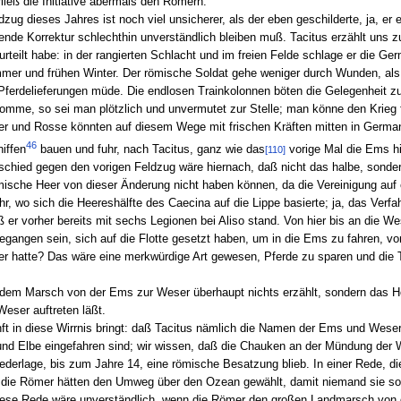
ließ die Initiative abermals den Römern.
zug dieses Jahres ist noch viel unsicherer, als der eben geschilderte, ja, er 
ende Korrektur schlechthin unverständlich bleiben muß. Tacitus erzählt uns 
rteilt habe: in der rangierten Schlacht und im freien Felde schlage er die Ge
mer und frühen Winter. Der römische Soldat gehe weniger durch Wunden, als
r Pferdelieferungen müde. Die endlosen Trainkolonnen böten die Gelegenheit z
mme, so sei man plötzlich und unvermutet zur Stelle; man könne den Krieg 
er und Rosse könnten auf diesem Wege mit frischen Kräften mitten in German
46
iffen
bauen und fuhr, nach Tacitus, ganz wie das
vorige Mal die Ems h
[110]
chied gegen den vorigen Feldzug wäre hiernach, daß nicht das halbe, sonder
mische Heer von dieser Änderung nicht haben können, da die Vereinigung auf
r, wo sich die Heereshälfte des Caecina auf die Lippe basierte; ja, das Verfa
 er vorher bereits mit sechs Legionen bei Aliso stand. Von hier bis an die Wes
gangen sein, sich auf die Flotte gesetzt haben, um in die Ems zu fahren, von
r hatte? Das wäre eine merkwürdige Art gewesen, Pferde zu sparen und die T
dem Marsch von der Ems zur Weser überhaupt nichts erzählt, sondern das He
eser auftreten läßt.
nft in diese Wirrnis bringt: daß Tacitus nämlich die Namen der Ems und Wese
und Elbe eingefahren sind; wir wissen, daß die Chauken an der Mündung der
iederlage, bis zum Jahre 14, eine römische Besatzung blieb. In einer Rede, di
n, die Römer hätten den Umweg über den Ozean gewählt, damit niemand sie so
Diese Rede wäre unverständlich, wenn die Römer den großen Landmarsch von