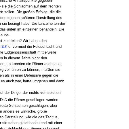
aphische Anhaltspunkte gegeben
 sie die Schlachten auf dem rechten
 sollen. Die großen Erfolge, die die
 der eigenen späteren Darstellung des
sie besiegt habe. Die Einzelheiten der
 das unten im einzelnen behandeln. Die
laube.
t zu stellen? Wir haben den
;
er vermied die Feldschlacht und
[113]
ne Eidgenossenschaft mittlerweile
ten in diesem Jahre nicht den
en, so konnten die Römer auch jetzt
ig vollführen zu können, mußten sie
n als in einer Defensive gegen die
o es auch war, hätte umgehen und dann
uf der Dinge, der nichts von solchen
Daß die Römer geschlagen worden
 große Schlachten geschlagen, aber
n anders es wirkliche, große
n Darstellung, wie die des Tacitus,
r sie schon gleichbedeutend mit einer
ierten Schlacht des Sieges unbedingt