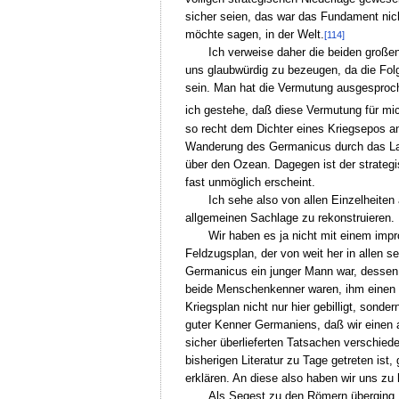
sicher seien, das war das Fundament nich
möchte sagen, in der Welt.
[114]
Ich verweise daher die beiden großen
uns glaubwürdig zu bezeugen, da die Fol
sein. Man hat die Vermutung ausgesproche
ich gestehe, daß diese Vermutung für mic
so recht dem Dichter eines Kriegsepos a
Wanderung des Germanicus durch das Lage
über den Ozean. Dagegen ist der strateg
fast unmöglich erscheint.
Ich sehe also von allen Einzelheiten
allgemeinen Sachlage zu rekonstruieren.
Wir haben es ja nicht mit einem imp
Feldzugsplan, der von weit her in allen 
Germanicus ein junger Mann war, dessen p
beide Menschenkenner waren, ihm einen Ge
Kriegsplan nicht nur hier gebilligt, sond
guter Kenner Germaniens, daß wir einen a
sicher überlieferten Tatsachen verschied
bisherigen Literatur zu Tage getreten ist,
erklären. An diese also haben wir uns zu 
Als Segest zu den Römern überging, h