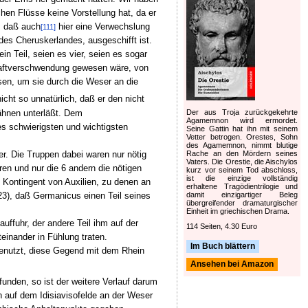
hen Flüsse keine Vorstellung hat, da er
, daß auch
hier eine Verwechslung
[111]
des Cheruskerlandes, ausgeschifft ist.
n Teil, seien es vier, seien es sogar
Kraftverschwendung gewesen wäre, von
en, um sie durch die Weser an die
ht so unnatürlich, daß er den nicht
wähnen unterläßt. Dem
Der aus Troja zurückgekehrte
Agamemnon wird ermordet.
es schwierigsten und wichtigsten
Seine Gattin hat ihn mit seinem
Vetter betrogen. Orestes, Sohn
des Agamemnon, nimmt blutige
. Die Truppen dabei waren nur nötig
Rache an den Mördern seines
Vaters. Die Orestie, die Aischylos
en und nur die 6 andern die nötigen
kurz vor seinem Tod abschloss,
ist die einzige vollständig
 Kontingent von Auxilien, zu denen an
erhaltene Tragödientrilogie und
 23), daß Germanicus einen Teil seines
damit einzigartiger Beleg
übergreifender dramaturgischer
Einheit im griechischen Drama.
ffuhr, der andere Teil ihm auf der
114 Seiten, 4.30 Euro
einander in Fühlung traten.
Im Buch blättern
 benutzt, diese Gegend mit dem Rhein
Ansehen bei Amazon
unden, so ist der weitere Verlauf darum
 auf dem Idisiavisofelde an der Weser