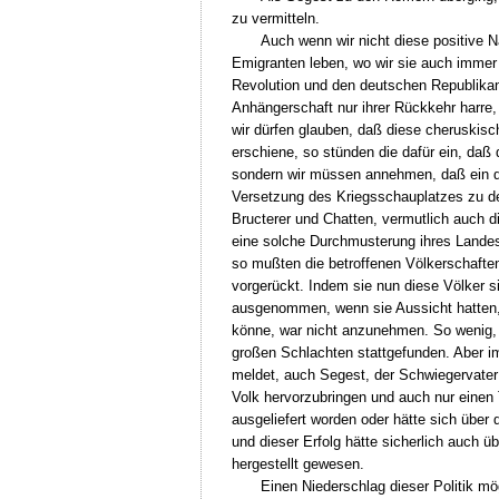
zu vermitteln.
Auch wenn wir nicht diese positive N
Emigranten leben, wo wir sie auch immer 
Revolution und den deutschen Republikan
Anhängerschaft nur ihrer Rückkehr harr
wir dürfen glauben, daß diese cheruski
erschiene, so stünden die dafür ein, daß
sondern wir müssen annehmen, daß ein de
Versetzung des Kriegsschauplatzes zu de
Bructerer und Chatten, vermutlich auch d
eine solche Durchmusterung ihres Landes
so mußten die betroffenen Völkerschaft
vorgerückt. Indem sie nun diese Völker s
ausgenommen, wenn sie Aussicht hatten
könne, war nicht anzunehmen. So wenig, 
großen Schlachten stattgefunden. Aber i
meldet, auch Segest, der Schwiegervater
Volk hervorzubringen und auch nur einen T
ausgeliefert worden oder hätte sich übe
und dieser Erfolg hätte sicherlich auch 
hergestellt gewesen.
Einen Niederschlag dieser Politik m