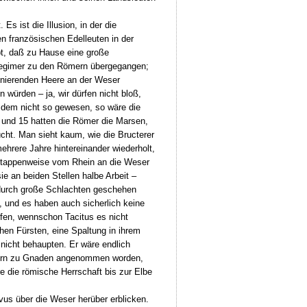
s ist die Illusion, in der die
n französischen Edelleuten in der
t, daß zu Hause eine große
Segimer zu den Römern übergegangen;
onierenden Heere an der Weser
würden – ja, wir dürfen nicht bloß,
 dem nicht so gewesen, so wäre die
 und 15 hatten die Römer die Marsen,
cht. Man sieht kaum, wie die Bructerer
hrere Jahre hintereinander wiederholt,
 etappenweise vom Rhein an die Weser
e an beiden Stellen halbe Arbeit –
durch große Schlachten geschehen
 und es haben auch sicherlich keine
fen, wennschon Tacitus es nicht
en Fürsten, eine Spaltung in ihrem
 nicht behaupten. Er wäre endlich
Römern zu Gnaden angenommen worden,
e die römische Herrschaft bis zur Elbe
us über die Weser herüber erblicken.