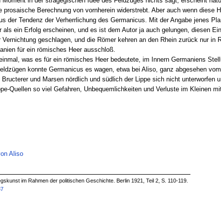
Moment in der stragegischen Idee des Feldzuges nichts sagt, erscheint natür
 prosaische Berechnung von vornherein widerstrebt. Aber auch wenn diese Hy
s der Tendenz der Verherrlichung des Germanicus. Mit der Angabe jenes Pla
 als ein Erfolg erscheinen, und es ist dem Autor ja auch gelungen, diesen Ei
 Vernichtung geschlagen, und die Römer kehren an den Rhein zurück nur in Rü
anien für ein römisches Heer ausschloß.
 einmal, was es für ein römisches Heer bedeutete, im Innern Germaniens Stel
 Feldzügen konnte Germanicus es wagen, etwa bei Aliso, ganz abgesehen vom
Bructerer und Marsen nördlich und südlich der Lippe sich nicht unterworfen 
ippe-Quellen so viel Gefahren, Unbequemlichkeiten und Verluste im Kleinen mi
on Aliso
skunst im Rahmen der politischen Geschichte. Berlin 1921, Teil 2, S. 110-119.
87