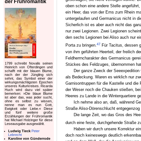
der Frühromantik
oben schon eine andere Stelle angeführt,
ein Heer, das von der Ems zum Rhein mar
untergelaufen und Germanicus nicht in di
Sicherlich ist es aber auch nicht das gan
nur zwei Legionen. Zwei Legionen schein
den sechs Legionen bei Aliso auch nur e
47
Porta zu bringen.
Für Tacitus, dessen g
von ihm geführten Heerteil, der freilich 
Feldherrncharakter des Germanicus gereic
1799 schreibt Novalis seinen
Stückes des Feldzuges, übernommen hatte
Heinrich von Ofterdingen und
Der ganze Zweck der Seeexpedition 
schafft mit der blauen Blume,
nach der der Jüngling sich
als Bedeckung. Waren es wirklich nur zwe
sehnt, das Symbol einer der
wirkungsmächtigsten Epochen
Garnisontruppen für die Kastelle und die
unseres Kulturkreises. Ricarda
der Weser noch die Chauken stießen, bei s
Huch wird dazu viel später
bemerken: »Die blaue Blume
Heeres zu Lande in die Winterquartiere g
ist aber das, was jeder sucht,
ohne es selbst zu wissen,
Ich nehme also an, daß, während Ger
nenne man es nun Gott,
Straße Aliso-Dörenschlucht entgegenzog u
Ewigkeit oder Liebe.« Diese
und fünf weitere große
Die lange Zeit, wo das Gros des Heer
Erzählungen der Frühromantik
hat Michael Holzinger für diese
durch eine feste, durchgehende Straße z
Leseausgabe ausgewählt.
Haben wir durch unsere Korrektur ein
Ludwig Tieck
Peter
Lebrecht
doch noch keineswegs deutlich erkennbar
Karoline von Günderrode