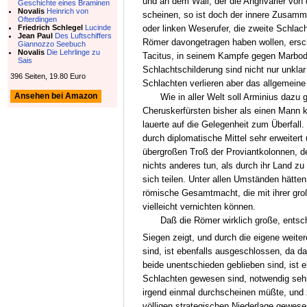
und an dem Wall, der die Angrivarier vo
Geschichte eines Braminen
Novalis
Heinrich von
scheinen, so ist doch der innere Zusamm
Ofterdingen
Friedrich Schlegel
Lucinde
oder linken Weserufer, die zweite Schlac
Jean Paul
Des Luftschiffers
Römer davongetragen haben wollen, ersche
Giannozzo Seebuch
Novalis
Die Lehrlinge zu
Tacitus, in seinem Kampfe gegen Marbod A
Sais
Schlachtschilderung sind nicht nur unkla
396 Seiten, 19.80 Euro
Schlachten verlieren aber das allgemeine
Ansehen bei Amazon
Wie in aller Welt soll Arminius daz
Cheruskerfürsten bisher als einen Mann k
lauerte auf die Gelegenheit zum Überfall
durch diplomatische Mittel sehr erweitert
übergroßen Troß der Proviantkolonnen, d
nichts anderes tun, als durch ihr Land 
sich teilen. Unter allen Umständen hätte
römische Gesamtmacht, die mit ihrer gro
vielleicht vernichten können.
Daß die Römer wirklich große, entsc
Siegen zeigt, und durch die eigene weiter
sind, ist ebenfalls ausgeschlossen, da d
beide unentschieden geblieben sind, ist 
Schlachten gewesen sind, notwendig sehr v
irgend einmal durchscheinen müßte, und z
völligen strategischen Niederlage gewesen