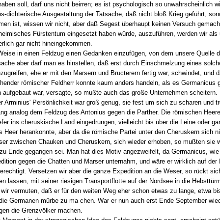
 haben soll, darf uns nicht beirren; es ist psychologisch so unwahrscheinlich
ziös-dichterische Ausgestaltung der Tatsache, daß nicht bloß Krieg geführt, so
en ist, wissen wir nicht, aber daß Segest überhaupt keinen Versuch gemacht
in heimisches Fürstentum eingesetzt haben würde, auszuführen, werden wir als
erlich gar nicht hineingekommen.
eise in einen Feldzug einen Gedanken einzufügen, von dem unsere Quelle dir
tsache aber darf man es hinstellen, daß erst durch Einschmelzung eines solc
ugreifen, ehe er mit den Marsern und Bructerern fertig war, schwindet, und
hender römischer Feldherr konnte kaum anders handeln, als es Germanicus ge
n aufgebaut war, versagte, so mußte auch das große Unternehmen scheitern. 
rminius' Persönlichkeit war groß genug, sie fest um sich zu scharen und trot
gang analog dem Feldzug des Antonius gegen die Parther. Die römischen Heere
efer ins cheruskische Land eingedrungen, vielleicht bis über die Leine oder gar
eer herankonnte, aber da die römische Partei unter den Cheruskern sich nich
Weser zwischen Chauken und Cheruskern, sich wieder erhoben, so mußten sie wi
 Ende gegangen sei. Man hat dies Motiv angezweifelt, da Germanicus, wie Ta
ition gegen die Chatten und Marser unternahm, und wäre er wirklich auf der
echtigt. Versetzen wir aber die ganze Expedition an die Weser, so rückt sic
 lassen, mit seiner riesigen Transportflotte auf der Nordsee in die Hebsttür
 wir vermuten, daß er für den weiten Weg eher schon etwas zu lange, etwa b
, die Germanen mürbe zu ma chen. War er nun auch erst Ende September wied
egen die Grenzvölker machen.