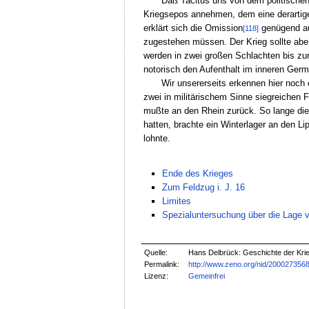
Daß Tacitus uns von dem politischen 
Kriegsepos annehmen, dem eine derartige
erklärt sich die Omission
genügend au
[118]
zugestehen müssen. Der Krieg sollte aber
werden in zwei großen Schlachten bis zur
notorisch den Aufenthalt im inneren Germ
Wir unsererseits erkennen hier noch
zwei in militärischem Sinne siegreichen
mußte an den Rhein zurück. So lange die 
hatten, brachte ein Winterlager an den L
lohnte.
Ende des Krieges
Zum Feldzug i. J. 16
Limites
Spezialuntersuchung über die Lage v
Quelle:
Hans Delbrück: Geschichte der Krieg
Permalink:
http://www.zeno.org/nid/200027356
Lizenz:
Gemeinfrei