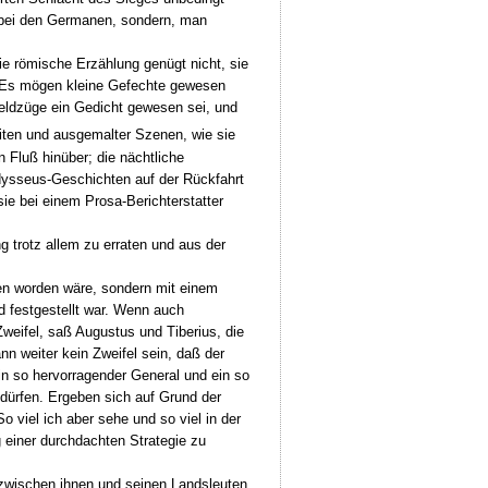
ur bei den Germanen, sondern, man
ie römische Erzählung genügt nicht, sie
. Es mögen kleine Gefechte gewesen
Feldzüge ein Gedicht gewesen sei, und
eiten und ausgemalter Szenen, wie sie
Fluß hinüber; die nächtliche
dysseus-Geschichten auf der Rückfahrt
e bei einem Prosa-Berichterstatter
g trotz allem zu erraten und aus der
men worden wäre, sondern mit einem
d festgestellt war. Wenn auch
weifel, saß Augustus und Tiberius, die
n weiter kein Zweifel sein, daß der
ein so hervorragender General und ein so
dürfen. Ergeben sich auf Grund der
o viel ich aber sehe und so viel in der
einer durchdachten Strategie zu
, zwischen ihnen und seinen Landsleuten