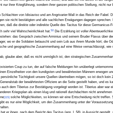
t nur ihrer Kriegführung, sondern ihrer ganzen politischen Stellung, nicht n
 Schlachten von Idisiaviso und am Angrivarier-Wall in das Reich der Fabel. D
gen sie nicht bestätigten und alle sachlichen Erwägungen dagegen sprechen
n, daß die direkte oder indirekte Quelle des Tacitus für diese Germanicus-
50
h sehr viel Wahrscheinlichkeit hat.
Die Erzählung ist voller Abenteuerlichk
nstehen: das Gespräch zwischen Arminius und seinem Bruder Flavus über den 
r, wo er die Soldaten belauscht und sein Lob aus ihrem Munde hört; die O
ische und geographische Zusammenhang auf eine Weise vernachlässigt, wie si
 ab, glaube aber, daß es nicht unmöglich ist, den strategischen Zusammenhan
rovisierten Coup zu tun, der auf falsche Meldungen hin unüberlegt unternom
seinen Einzelheiten von den kundigsten und bewährtesten Männern erwogen un
ersönliche Tüchtigkeit unsere Quellen übertreiben mögen, so ist doch kein Z
neralstab der bewährtesten Offiziere an die Seite gestellt haben, und es kan
ern auch dem Tiberius zur Bestätigung vorgelegt worden ist. Tiberius aber war 
nderen Kriegsplan als einen klug und rationell durchdachten nicht annehmen 
ene
solche Möglichkeiten, so können wir eine Entscheidung nicht treffen. S
[115]
 gibt es nur
eine
Möglichkeit, um den Zusammenhang unter der Voraussetzung 
halten.
at er ihnen, nach dem Bericht des Tacitus (ann. I, 58), in Aussicht gestellt