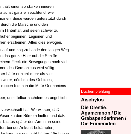
enthält einen so starken inneren
zunächst ganz einleuchtend, wie
rmanen; diese würden unterstützt durch
 durch die Märsche und den
um Hinterhalt und seien schwer zu
früher beginnen, Legionen und
ien erscheinen. Alles dies erwogen,
inauf und zog zu Lande den langen Weg
n das ganze Heer auf die Schiffe
 einem Fleck die Bewegungen noch viel
hren des Germanicus wird völlig
er hätte er nicht mehr als vier
 wo er, nördlich des Gebirges,
ruppen frisch in die Mitte Germaniens
Buchempfehlung
er, unmittelbar nachdem es angeblich
Aischylos
Die Orestie.
r verwechselt hat. Wir wissen, daß
Agamemnon / Die
 Weser zu den Römern hielten und daß
Grabspenderinnen /
e Tacitus später den Armin an seine
Die Eumeniden
fort bei der Ankunft bekämpfen,
 der Ems her gemacht hätten. Wir haben