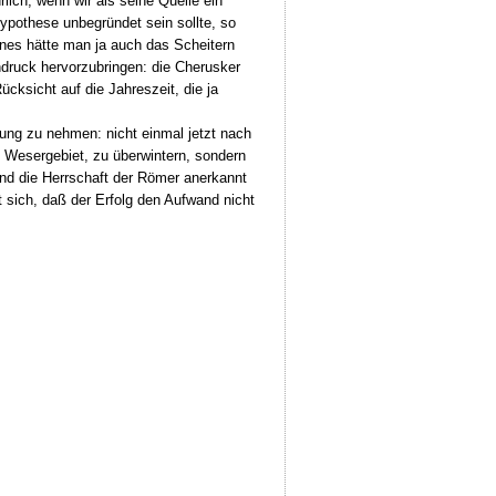
lich, wenn wir als seine Quelle ein
pothese unbegründet sein sollte, so
nes hätte man ja auch das Scheitern
ndruck hervorzubringen: die Cherusker
cksicht auf die Jahreszeit, die ja
lung zu nehmen: nicht einmal jetzt nach
 Wesergebiet, zu überwintern, sondern
und die Herrschaft der Römer anerkannt
t sich, daß der Erfolg den Aufwand nicht