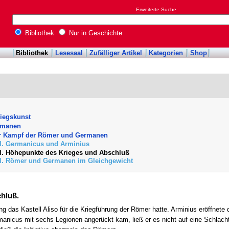
Erweiterte Suche
Bibliothek
Nur in Geschichte
Bibliothek
Lesesaal
Zufälliger Artikel
Kategorien
Shop
riegskunst
ermanen
er Kampf der Römer und Germanen
el. Germanicus und Arminius
el. Höhepunkte des Krieges und Abschluß
el. Römer und Germanen im Gleichgewicht
hluß.
das Kastell Aliso für die Kriegführung der Römer hatte. Arminius eröffnete 
anicus mit sechs Legionen angerückt kam, ließ er es nicht auf eine Schlac