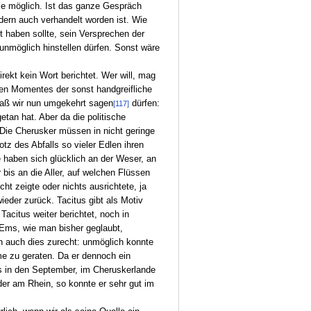
 wie möglich. Ist das ganze Gespräch
ndern auch verhandelt worden ist. Wie
 haben sollte, sein Versprechen der
 unmöglich hinstellen dürfen. Sonst wäre
ekt kein Wort berichtet. Wer will, mag
hen Momentes der sonst handgreifliche
 daß wir nun umgekehrt sagen
dürfen:
[117]
tan hat. Aber da die politische
Die Cherusker müssen in nicht geringe
z des Abfalls so vieler Edlen ihren
 haben sich glücklich an der Weser, an
 bis an die Aller, auf welchen Flüssen
t zeigte oder nichts ausrichtete, ja
eder zurück. Tacitus gibt als Motiv
citus weiter berichtet, noch in
 Ems, wie man bisher geglaubt,
h auch dies zurecht: unmöglich konnte
me zu geraten. Da er dennoch ein
is in den September, im Cheruskerlande
er am Rhein, so konnte er sehr gut im